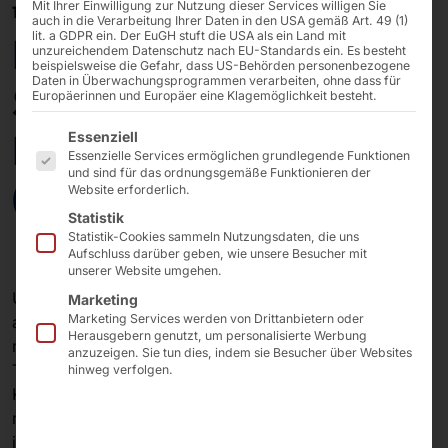
Mit Ihrer Einwilligung zur Nutzung dieser Services willigen Sie
11/10/2021
auch in die Verarbeitung Ihrer Daten in den USA gemäß Art. 49 (1)
lit. a GDPR ein. Der EuGH stuft die USA als ein Land mit
PYRAMID – Neues
unzureichendem Datenschutz nach EU-Standards ein. Es besteht
beispielsweise die Gefahr, dass US-Behörden personenbezogene
Daten in Überwachungsprogrammen verarbeiten, ohne dass für
Strategie und
Europäerinnen und Europäer eine Klagemöglichkeit besteht.
Es folgt eine Liste der Service-Gruppen, für die eine E
Innovation Center
Essenziell
Essenzielle Services ermöglichen grundlegende Funktionen
und sind für das ordnungsgemäße Funktionieren der
(SIC)
Website erforderlich.
Statistik
Statistik-Cookies sammeln Nutzungsdaten, die uns
Aufschluss darüber geben, wie unsere Besucher mit
unserer Website umgehen.
Unsere Vision von morgen ist auf den Menschen
Marketing
Marketing Services werden von Drittanbietern oder
ausgerichtet. Deshalb glauben wir, dass die Interaktion
Herausgebern genutzt, um personalisierte Werbung
mit
anzuzeigen. Sie tun dies, indem sie Besucher über Websites
Technologie so natürlich sein muss wie die
hinweg verfolgen.
Kommunikation zwischen Menschen: praktikabel und
nahtlos für
jeden, unabhängig von Alter und Fähigkeiten. Um das,