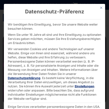
Direkt zum Inhalt wechseln
DOWNLOADS
INVESTOREN
KARRIERE
B2B SHOP
Mit die
Datenschutz-Präferenz
PYRAMID – Neues Strateg
Wir benötigen Ihre Einwilligung, bevor Sie unsere Website weiter
besuchen können.
Wenn Sie unter 16 Jahre alt sind und Ihre Einwilligung zu optionalen
Services geben möchten, müssen Sie Ihre Erziehungsberechtigten
um Erlaubnis bitten.
Wir verwenden Cookies und andere Technologien auf unserer
Website. Einige von ihnen sind essenziell, während andere uns
helfen, diese Website und Ihre Erfahrung zu verbessern.
Personenbezogene Daten können verarbeitet werden (z. B. IP-
Adressen), z. B. für personalisierte Anzeigen und Inhalte oder die
Messung von Anzeigen und Inhalten.
Weitere Informationen über
die Verwendung Ihrer Daten finden Sie in unserer
Datenschutzerklärung
.
Es besteht keine Verpflichtung, in die
Verarbeitung Ihrer Daten einzuwilligen, um dieses Angebot zu
nutzen.
Sie können Ihre Auswahl jederzeit unter
Einstellungen
widerrufen oder anpassen.
Bitte beachten Sie, dass aufgrund
individueller Einstellungen möglicherweise nicht alle Funktionen
der Website verfügbar sind.
Einige Services verarbeiten personenbezogene Daten in den USA.