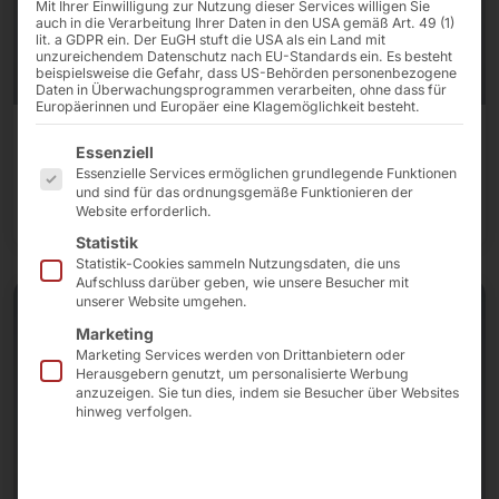
Mit Ihrer Einwilligung zur Nutzung dieser Services willigen Sie
auch in die Verarbeitung Ihrer Daten in den USA gemäß Art. 49 (1)
lit. a GDPR ein. Der EuGH stuft die USA als ein Land mit
unzureichendem Datenschutz nach EU-Standards ein. Es besteht
beispielsweise die Gefahr, dass US-Behörden personenbezogene
Daten in Überwachungsprogrammen verarbeiten, ohne dass für
Europäerinnen und Europäer eine Klagemöglichkeit besteht.
Touch Monitore
Es folgt eine Liste der Service-Gruppen, für die eine E
Essenziell
Essenzielle Services ermöglichen grundlegende Funktionen
und sind für das ordnungsgemäße Funktionieren der
Zu den Touch Monitoren
Website erforderlich.
Statistik
Statistik-Cookies sammeln Nutzungsdaten, die uns
Aufschluss darüber geben, wie unsere Besucher mit
unserer Website umgehen.
Marketing
Marketing Services werden von Drittanbietern oder
Herausgebern genutzt, um personalisierte Werbung
anzuzeigen. Sie tun dies, indem sie Besucher über Websites
hinweg verfolgen.