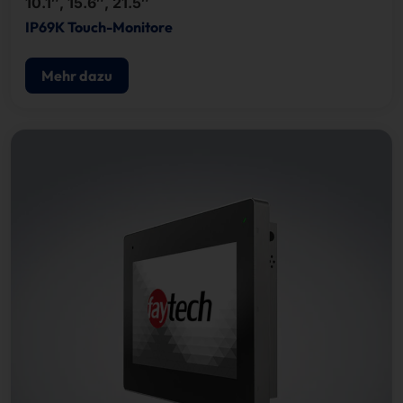
10.1″, 15.6″, 21.5″
IP69K Touch-Monitore
Mehr dazu