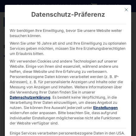
Direkt zum Inhalt wechseln
DOWNLOADS
INVESTOREN
KARRIERE
B2B SHOP
Mit die
Datenschutz-Präferenz
Touch-Lösungen von fay
Wir benötigen Ihre Einwilligung, bevor Sie unsere Website weiter
besuchen können.
Wenn Sie unter 16 Jahre alt sind und Ihre Einwilligung zu optionalen
PRODUKTE
Services geben möchten, müssen Sie Ihre Erziehungsberechtigten
um Erlaubnis bitten.
Touch Lösungen
Wir verwenden Cookies und andere Technologien auf unserer
Website. Einige von ihnen sind essenziell, während andere uns
helfen, diese Website und Ihre Erfahrung zu verbessern.
Personenbezogene Daten können verarbeitet werden (z. B. IP-
Adressen), z. B. für personalisierte Anzeigen und Inhalte oder die
Messung von Anzeigen und Inhalten.
Weitere Informationen über
die Verwendung Ihrer Daten finden Sie in unserer
Datenschutzerklärung
.
Es besteht keine Verpflichtung, in die
Verarbeitung Ihrer Daten einzuwilligen, um dieses Angebot zu
nutzen.
Sie können Ihre Auswahl jederzeit unter
Einstellungen
widerrufen oder anpassen.
Bitte beachten Sie, dass aufgrund
individueller Einstellungen möglicherweise nicht alle Funktionen
der Website verfügbar sind.
Einige Services verarbeiten personenbezogene Daten in den USA.