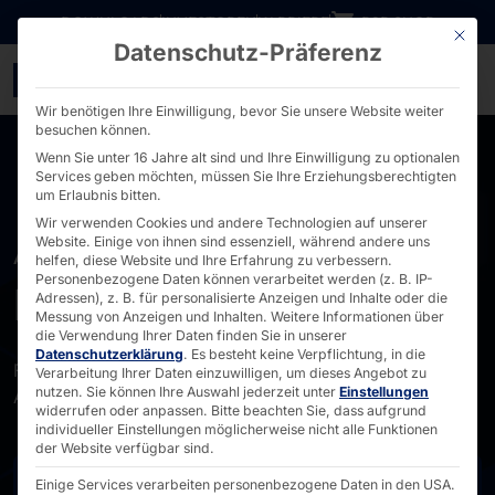
Direkt zum Inhalt wechseln
DOWNLOADS
INVESTOREN
KARRIERE
B2B SHOP
Mit die
Datenschutz-Präferenz
Paging & Localisation fü
Wir benötigen Ihre Einwilligung, bevor Sie unsere Website weiter
besuchen können.
Wenn Sie unter 16 Jahre alt sind und Ihre Einwilligung zu optionalen
Services geben möchten, müssen Sie Ihre Erziehungsberechtigten
um Erlaubnis bitten.
Wir verwenden Cookies und andere Technologien auf unserer
Website. Einige von ihnen sind essenziell, während andere uns
AUTOMATISIEREN SIE MIT
helfen, diese Website und Ihre Erfahrung zu verbessern.
Personenbezogene Daten können verarbeitet werden (z. B. IP-
PYRAMID PLS
Adressen), z. B. für personalisierte Anzeigen und Inhalte oder die
Messung von Anzeigen und Inhalten.
Weitere Informationen über
die Verwendung Ihrer Daten finden Sie in unserer
Datenschutzerklärung
.
Es besteht keine Verpflichtung, in die
Flexible Paging- und Lokalisierungslösung für Ihren
Verarbeitung Ihrer Daten einzuwilligen, um dieses Angebot zu
nutzen.
Sie können Ihre Auswahl jederzeit unter
Einstellungen
Anwendungsfall
widerrufen oder anpassen.
Bitte beachten Sie, dass aufgrund
individueller Einstellungen möglicherweise nicht alle Funktionen
der Website verfügbar sind.
Flyer (DE)
Einige Services verarbeiten personenbezogene Daten in den USA.