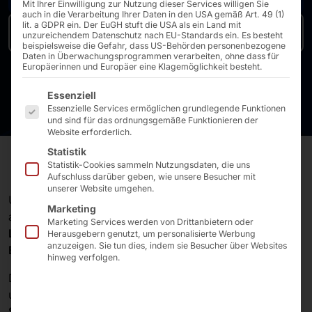
Mit Ihrer Einwilligung zur Nutzung dieser Services willigen Sie
auch in die Verarbeitung Ihrer Daten in den USA gemäß Art. 49 (1)
lit. a GDPR ein. Der EuGH stuft die USA als ein Land mit
Flyer (EN)
unzureichendem Datenschutz nach EU-Standards ein. Es besteht
beispielsweise die Gefahr, dass US-Behörden personenbezogene
Daten in Überwachungsprogrammen verarbeiten, ohne dass für
Europäerinnen und Europäer eine Klagemöglichkeit besteht.
Es folgt eine Liste der Service-Gruppen, für die eine E
Essenziell
Essenzielle Services ermöglichen grundlegende Funktionen
und sind für das ordnungsgemäße Funktionieren der
Website erforderlich.
Statistik
Statistik-Cookies sammeln Nutzungsdaten, die uns
Aufschluss darüber geben, wie unsere Besucher mit
unserer Website umgehen.
Unsere
Paging- und Lokalisierungslösung
PLS
Marketing
automatisiert Prozesse in
Restaurants
,
Marketing Services werden von Drittanbietern oder
Ladengeschäften
,
Gesundheitseinrichtungen
und
Herausgebern genutzt, um personalisierte Werbung
anzuzeigen. Sie tun dies, indem sie Besucher über Websites
Behörden
.
hinweg verfolgen.
Darüber hinaus beschert sie Gästen, Kunden, Patienten
und Besuchern ein
modernes und komfortables
Serviceerlebnis
.