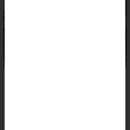
Automatisiertes Wartemanagement
Paging
Benachrichtigen Sie Gäste, Kunden, Patienten oder
Besucher.
Mehr über Paging erfahren