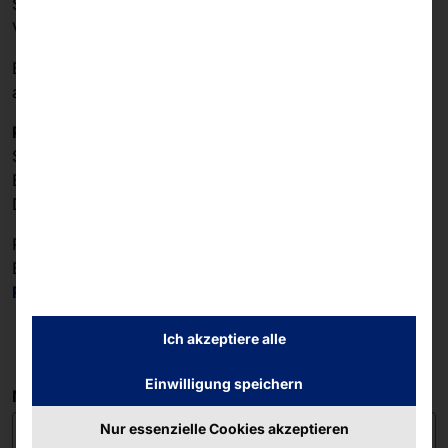
Sie von uns eine Bestätigung sowie Hinweise zur
Vorbereitung des Versands.
Bitte senden Sie die betreffenden Geräte anschließend
an unser zentrales Service-Center:
Pyramid Computer GmbH
Service-Center
Bötzinger Straße 60
D-79111 Freiburg
Pyramid übergibt die Altgeräte dem zertifizierten
Entsorger
REMONDIS
(Remondis GmbH & Co. KG Region Süd).
Ich akzeptiere alle
Einwilligung speichern
Name
Nur essenzielle Cookies akzeptieren