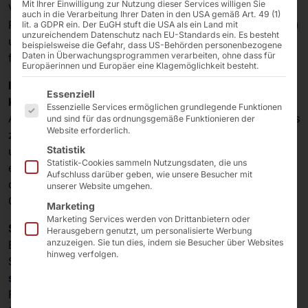
Mit Ihrer Einwilligung zur Nutzung dieser Services willigen Sie
Verpflichtungen im Rahmen der europäischen WEEE-
auch in die Verarbeitung Ihrer Daten in den USA gemäß Art. 49 (1)
Richtlinie (Waste of Electrical and Electronic Equipment)
lit. a GDPR ein. Der EuGH stuft die USA als ein Land mit
unzureichendem Datenschutz nach EU-Standards ein. Es besteht
und tragen aktiv zum Umweltschutz und zur
beispielsweise die Gefahr, dass US-Behörden personenbezogene
Daten in Überwachungsprogrammen verarbeiten, ohne dass für
fachgerechten Entsorgung von Elektroaltgeräten bei.
Europäerinnen und Europäer eine Klagemöglichkeit besteht.
Im Rahmen dieser Verpflichtung bieten wir unseren
Es folgt eine Liste der Service-Gruppen, für die eine E
Essenziell
Kunden ein umfassendes Rücknahmekonzept an:
Essenzielle Services ermöglichen grundlegende Funktionen
Altgeräte können am Ende ihres Lebenszyklus kostenlos
und sind für das ordnungsgemäße Funktionieren der
Website erforderlich.
zur Rückgabe angemeldet werden. Hierbei ist es
Statistik
unerheblich, ob die Geräte direkt bei uns oder über
Statistik-Cookies sammeln Nutzungsdaten, die uns
einen Partner bezogen wurden – wichtig ist lediglich,
Aufschluss darüber geben, wie unsere Besucher mit
dass sie ursprünglich durch die Pyramid Computer
unserer Website umgehen.
GmbH in Verkehr gebracht wurden.
Marketing
Marketing Services werden von Drittanbietern oder
So funktioniert die Rückgabe:
Herausgebern genutzt, um personalisierte Werbung
anzuzeigen. Sie tun dies, indem sie Besucher über Websites
Eine bevorstehende Entsorgung von Geräten können
hinweg verfolgen.
Sie einfach und unkompliziert per E-Mail an
support(at)pyramid.de
oder über unser Online-
Formular melden. Nach Eingang Ihrer Anfrage erhalten