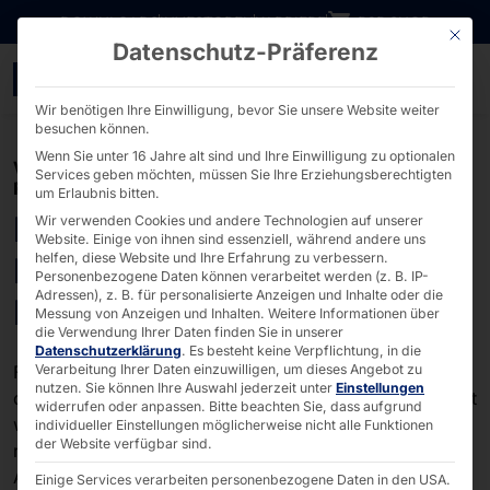
Direkt zum Inhalt wechseln
DOWNLOADS
INVESTOREN
KARRIERE
B2B SHOP
Mit die
Datenschutz-Präferenz
WEEE / EAR Registrieru
Wir benötigen Ihre Einwilligung, bevor Sie unsere Website weiter
besuchen können.
Wenn Sie unter 16 Jahre alt sind und Ihre Einwilligung zu optionalen
WEEE / EAR REGISTRIERUNG UND
Services geben möchten, müssen Sie Ihre Erziehungsberechtigten
RÜCKNAHMEKONZEPT
um Erlaubnis bitten.
Rücknahmekonzept für
Wir verwenden Cookies und andere Technologien auf unserer
Website. Einige von ihnen sind essenziell, während andere uns
Elektro-Altgeräte aus dem
helfen, diese Website und Ihre Erfahrung zu verbessern.
Personenbezogene Daten können verarbeitet werden (z. B. IP-
Adressen), z. B. für personalisierte Anzeigen und Inhalte oder die
B2B-Geschäft
Messung von Anzeigen und Inhalten.
Weitere Informationen über
die Verwendung Ihrer Daten finden Sie in unserer
Datenschutzerklärung
.
Es besteht keine Verpflichtung, in die
Für Geräte der Marken POLYTOUCH® und AKHET®, die
Verarbeitung Ihrer Daten einzuwilligen, um dieses Angebot zu
nutzen.
Sie können Ihre Auswahl jederzeit unter
Einstellungen
durch die Pyramid Computer GmbH in Verkehr gebracht
widerrufen oder anpassen.
Bitte beachten Sie, dass aufgrund
werden, besteht eine gesetzeskonforme Registrierung
individueller Einstellungen möglicherweise nicht alle Funktionen
der Website verfügbar sind.
nach dem ElektroG bei der Stiftung EAR (Elektro-
Altgeräte Register). Damit erfüllen wir unsere
Einige Services verarbeiten personenbezogene Daten in den USA.