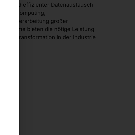
erer und effizienter Datenaustausch
ür Edge-Computing,
r die Verarbeitung großer
ysteme bieten die nötige Leistung
gitale Transformation in der Industrie