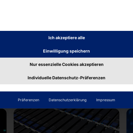
Industrielles IoT
Industrie 4.0 & Smart
Factories
Überwachung, Steuerung und
Ich akzeptiere alle
Optimierung von
n
Produktionsprozessen durch
Einwilligung speichern
vernetzte Sensoren, Aktoren und
Nur essenzielle Cookies akzeptieren
Edge-Devices.
Individuelle Datenschutz-Präferenzen
Mehr zu Industrie 4.0 & Smart
Factories
Präferenzen
Datenschutzerklärung
Impressum