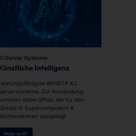
KI Server Systeme
Künstliche Intelligenz
Leistungsfähigste AKHET® K.I.
Serversysteme. Zur Anwendung
kommen dabei GPUs, die für den
Einsatz in Supercomputern &
Rechenzentren ausgelegt
Mehr zu KI