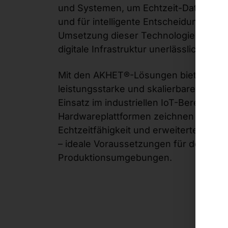
und Systemen, um Echtzeit-Daten zu
und für intelligente Entscheidungen zu
Umsetzung dieser Technologien ist ein
digitale Infrastruktur unerlässlich.
Mit den AKHET®-Lösungen bietet Pyr
leistungsstarke und skalierbare System
Einsatz im industriellen IoT-Bereich g
Hardwareplattformen zeichnen sich du
Echtzeitfähigkeit und erweiterte Temp
– ideale Voraussetzungen für den Betr
Produktionsumgebungen.