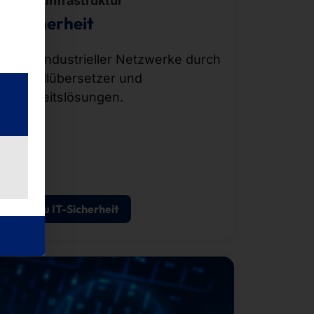
Digitale Infrastruktur
IT Sicherheit
Schutz industrieller Netzwerke durch
Protokollübersetzer und
Sicherheitslösungen.
Mehr zu IT-Sicherheit