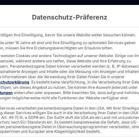
Datenschutz-Präferenz
 Industrielles IoT & Digitale Infrastruktur - P
nötigen Ihre Einwilligung, bevor Sie unsere Website weiter besuchen können.
ie unter 16 Jahre alt sind und Ihre Einwilligung zu optionalen Services geben
n, müssen Sie Ihre Erziehungsberechtigten um Erlaubnis bitten.
rwenden Cookies und andere Technologien auf unserer Website. Einige von ih
ssenziell, während andere uns helfen, diese Website und Ihre Erfahrung zu
sern.
Personenbezogene Daten können verarbeitet werden (z. B. IP-Adressen),
s IoT &
rsonalisierte Anzeigen und Inhalte oder die Messung von Anzeigen und Inhalten
e Informationen über die Verwendung Ihrer Daten finden Sie in unserer
schutzerklärung
.
Es besteht keine Verpflichtung, in die Verarbeitung Ihrer Dat
illigen, um dieses Angebot zu nutzen.
Sie können Ihre Auswahl jederzeit unter
llungen
widerrufen oder anpassen.
Bitte beachten Sie, dass aufgrund individu
frastruktur
llungen möglicherweise nicht alle Funktionen der Website verfügbar sind.
 Services verarbeiten personenbezogene Daten in den USA. Mit Ihrer Einwillig
g dieser Services willigen Sie auch in die Verarbeitung Ihrer Daten in den USA
Art. 49 (1) lit. a GDPR ein. Der EuGH stuft die USA als ein Land mit unzureich
chutz nach EU-Standards ein. Es besteht beispielsweise die Gefahr, dass US-
IIoT: Robuste Hardware und zuverlässige
en personenbezogene Daten in Überwachungsprogrammen verarbeiten, ohn
ropäerinnen und Europäer eine Klagemöglichkeit besteht.
.