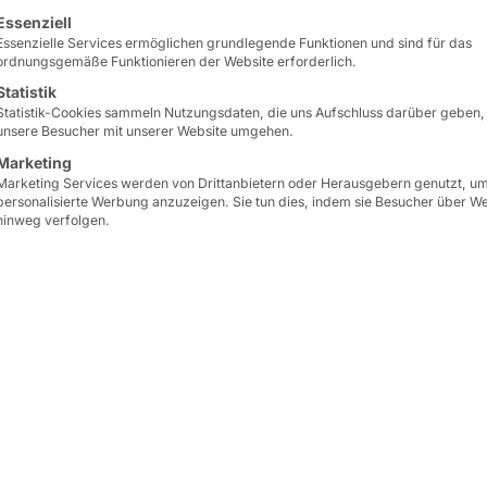
lgt eine Liste der Service-Gruppen, für die eine Einwilligun
Essenziell
Essenzielle Services ermöglichen grundlegende Funktionen und sind für das
ordnungsgemäße Funktionieren der Website erforderlich.
Statistik
Statistik-Cookies sammeln Nutzungsdaten, die uns Aufschluss darüber geben,
unsere Besucher mit unserer Website umgehen.
Marketing
Marketing Services werden von Drittanbietern oder Herausgebern genutzt, u
personalisierte Werbung anzuzeigen. Sie tun dies, indem sie Besucher über W
hinweg verfolgen.
TALE INFRASTRUKTUR
derte Lösungen fü
r Zukunft
) revolutioniert die
Dank der flexiblen Arch
 Maschinen, Sensoren
problemlos in bestehende