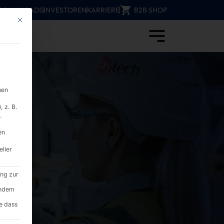
DOWNLOADS
INVESTOREN
KARRIERE
B2B SHOP
Mit diesem Button wird der Dialog geschlossen. Seine Funktionalität ist i
yramid Computer
nen
 z. B.
.
en
eller
ung zur
endem
e dass