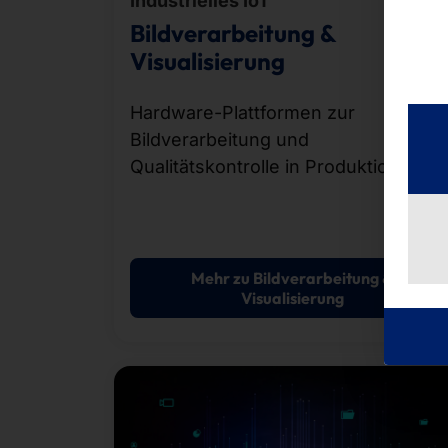
Industrielles IoT
Bildverarbeitung &
Visualisierung
Hardware-Plattformen zur
Bildverarbeitung und
Qualitätskontrolle in Produktionslinie
Mehr zu Bildverarbeitung &
Visualisierung