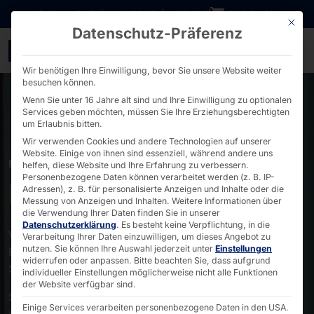
Direkt zum Inhalt wechseln
DOWNLOADS
INVESTOREN
KARRIERE
B2B SHOP
Mit die
Datenschutz-Präferenz
Bankwesen - PYRAMID
Wir benötigen Ihre Einwilligung, bevor Sie unsere Website weiter
besuchen können.
Wenn Sie unter 16 Jahre alt sind und Ihre Einwilligung zu optionalen
Services geben möchten, müssen Sie Ihre Erziehungsberechtigten
um Erlaubnis bitten.
Wir verwenden Cookies und andere Technologien auf unserer
Website. Einige von ihnen sind essenziell, während andere uns
MÄRKTE
helfen, diese Website und Ihre Erfahrung zu verbessern.
Personenbezogene Daten können verarbeitet werden (z. B. IP-
Banking
Adressen), z. B. für personalisierte Anzeigen und Inhalte oder die
Messung von Anzeigen und Inhalten.
Weitere Informationen über
die Verwendung Ihrer Daten finden Sie in unserer
Datenschutzerklärung
.
Es besteht keine Verpflichtung, in die
Wesentlicher Faktor bei der digitalen Transformation im
Verarbeitung Ihrer Daten einzuwilligen, um dieses Angebot zu
nutzen.
Sie können Ihre Auswahl jederzeit unter
Einstellungen
Bankensektor ist das Angebot von Dienstleistungen im
widerrufen oder anpassen.
Bitte beachten Sie, dass aufgrund
Selfservice.
individueller Einstellungen möglicherweise nicht alle Funktionen
der Website verfügbar sind.
Sie erhöhen Produktion und Effizienz, senken Kosten
Einige Services verarbeiten personenbezogene Daten in den USA.
und gewinnen Neukunden.