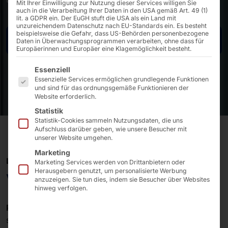
Mit Ihrer Einwilligung zur Nutzung dieser Services willigen Sie
auch in die Verarbeitung Ihrer Daten in den USA gemäß Art. 49 (1)
lit. a GDPR ein. Der EuGH stuft die USA als ein Land mit
unzureichendem Datenschutz nach EU-Standards ein. Es besteht
beispielsweise die Gefahr, dass US-Behörden personenbezogene
Kontakt
Daten in Überwachungsprogrammen verarbeiten, ohne dass für
Europäerinnen und Europäer eine Klagemöglichkeit besteht.
Es folgt eine Liste der Service-Gruppen, für die eine E
Essenziell
Essenzielle Services ermöglichen grundlegende Funktionen
und sind für das ordnungsgemäße Funktionieren der
Website erforderlich.
Statistik
Statistik-Cookies sammeln Nutzungsdaten, die uns
Aufschluss darüber geben, wie unsere Besucher mit
unserer Website umgehen.
Marketing
LÖSUNGEN FÜR FINANZINSTITUTE
Marketing Services werden von Drittanbietern oder
Herausgebern genutzt, um personalisierte Werbung
VR-Banken, Sparkassen…
anzuzeigen. Sie tun dies, indem sie Besucher über Websites
hinweg verfolgen.
Pyramid
stellt
Banken
und ihren auf Software
spezialisierten
Partnern
als Plattform für Selfservice-