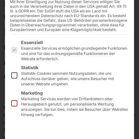
Mit Ihrer Einwilligung zur Nutzung dieser Services willigen Sie
23/06/2025
auch in die Verarbeitung Ihrer Daten in den USA gemäß Art. 49 (1)
lit. a GDPR ein. Der EuGH stuft die USA als ein Land mit
OT-Sicherheit:
unzureichendem Datenschutz nach EU-Standards ein. Es besteht
beispielsweise die Gefahr, dass US-Behörden personenbezogene
Daten in Überwachungsprogrammen verarbeiten, ohne dass für
Pyramid entwickelt
Europäerinnen und Europäer eine Klagemöglichkeit besteht.
Es folgt eine Liste der Service-Gruppen, für die eine E
und produziert für die
Essenziell
Essenzielle Services ermöglichen grundlegende Funktionen
und sind für das ordnungsgemäße Funktionieren der
abtis GmbH ein IoT-
Website erforderlich.
Statistik
Gateway
Statistik-Cookies sammeln Nutzungsdaten, die uns
Aufschluss darüber geben, wie unsere Besucher mit
unserer Website umgehen.
Marketing
Marketing Services werden von Drittanbietern oder
Herausgebern genutzt, um personalisierte Werbung
Um Unternehmen in der
industriellen Produktion
anzuzeigen. Sie tun dies, indem sie Besucher über Websites
besser zu schützen, haben wir für unseren Kunden
abtis
hinweg verfolgen.
die
OT-Security Box
entwickelt. Die Hauptaufgabe der
Box bestehen darin, Daten von IoT-Geräten zu erfassen,
auf schädlichen Code zu prüfen und sie gefiltert an die