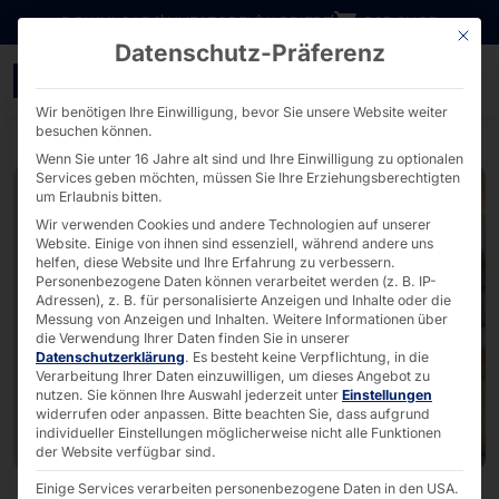
Direkt zum Inhalt wechseln
DOWNLOADS
INVESTOREN
KARRIERE
B2B SHOP
Mit die
Datenschutz-Präferenz
Snabble & Pyramid auf de
Wir benötigen Ihre Einwilligung, bevor Sie unsere Website weiter
besuchen können.
Wenn Sie unter 16 Jahre alt sind und Ihre Einwilligung zu optionalen
Services geben möchten, müssen Sie Ihre Erziehungsberechtigten
um Erlaubnis bitten.
Wir verwenden Cookies und andere Technologien auf unserer
Website. Einige von ihnen sind essenziell, während andere uns
helfen, diese Website und Ihre Erfahrung zu verbessern.
Personenbezogene Daten können verarbeitet werden (z. B. IP-
Adressen), z. B. für personalisierte Anzeigen und Inhalte oder die
Messung von Anzeigen und Inhalten.
Weitere Informationen über
die Verwendung Ihrer Daten finden Sie in unserer
Datenschutzerklärung
.
Es besteht keine Verpflichtung, in die
Verarbeitung Ihrer Daten einzuwilligen, um dieses Angebot zu
nutzen.
Sie können Ihre Auswahl jederzeit unter
Einstellungen
widerrufen oder anpassen.
Bitte beachten Sie, dass aufgrund
individueller Einstellungen möglicherweise nicht alle Funktionen
der Website verfügbar sind.
Einige Services verarbeiten personenbezogene Daten in den USA.