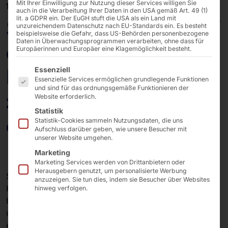
Mit Ihrer Einwilligung zur Nutzung dieser Services willigen Sie
16/01/2025
auch in die Verarbeitung Ihrer Daten in den USA gemäß Art. 49 (1)
lit. a GDPR ein. Der EuGH stuft die USA als ein Land mit
Snabble & Pyramid auf
unzureichendem Datenschutz nach EU-Standards ein. Es besteht
beispielsweise die Gefahr, dass US-Behörden personenbezogene
Daten in Überwachungsprogrammen verarbeiten, ohne dass für
der EuroCIS 2025:
Europäerinnen und Europäer eine Klagemöglichkeit besteht.
Es folgt eine Liste der Service-Gruppen, für die eine E
Lösungen für den
Essenziell
Essenzielle Services ermöglichen grundlegende Funktionen
und sind für das ordnungsgemäße Funktionieren der
zukunftsfähigen Point
Website erforderlich.
Statistik
of Sale
Statistik-Cookies sammeln Nutzungsdaten, die uns
Aufschluss darüber geben, wie unsere Besucher mit
unserer Website umgehen.
Marketing
Marketing Services werden von Drittanbietern oder
Herausgebern genutzt, um personalisierte Werbung
Snabble und Pyramid teilen eine Philosophie, die auf
anzuzeigen. Sie tun dies, indem sie Besucher über Websites
Kundennähe, Innovation, Agilität und Zuverlässigkeit
hinweg verfolgen.
basiert. Beide Unternehmen arbeiten seit vielen Jahren
daran, maßgeschneiderte Lösungen für den Handel zu
entwickeln, die effiziente Prozesse ermöglichen und