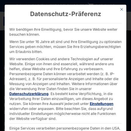
Direkt zum Inhalt wechseln
DOWNLOADS
INVESTOREN
KARRIERE
B2B SHOP
Mit die
Datenschutz-Präferenz
Über uns - PYRAMID
Wir benötigen Ihre Einwilligung, bevor Sie unsere Website weiter
besuchen können.
Wenn Sie unter 16 Jahre alt sind und Ihre Einwilligung zu optionalen
Services geben möchten, müssen Sie Ihre Erziehungsberechtigten
um Erlaubnis bitten.
Wir verwenden Cookies und andere Technologien auf unserer
Website. Einige von ihnen sind essenziell, während andere uns
ÜBER UNS
helfen, diese Website und Ihre Erfahrung zu verbessern.
Personenbezogene Daten können verarbeitet werden (z. B. IP-
Pyramid Computer
Adressen), z. B. für personalisierte Anzeigen und Inhalte oder die
Messung von Anzeigen und Inhalten.
Weitere Informationen über
die Verwendung Ihrer Daten finden Sie in unserer
Datenschutzerklärung
.
Es besteht keine Verpflichtung, in die
Pyramid ist der Spezialist für die Entwicklung und
Verarbeitung Ihrer Daten einzuwilligen, um dieses Angebot zu
nutzen.
Sie können Ihre Auswahl jederzeit unter
Einstellungen
Fertigung standardisierter und individueller Hardware-
widerrufen oder anpassen.
Bitte beachten Sie, dass aufgrund
Lösungen:
individueller Einstellungen möglicherweise nicht alle Funktionen
der Website verfügbar sind.
Industrie-PCs und Industrie-Server für raue
Einige Services verarbeiten personenbezogene Daten in den USA.
Produktionsumgebungen, Datacenter-Server für GPU-