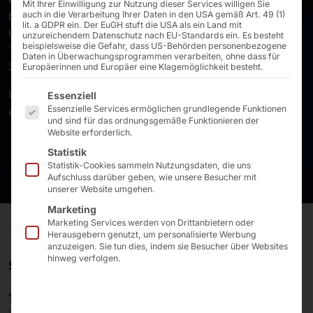
Mit Ihrer Einwilligung zur Nutzung dieser Services willigen Sie
beschleunigte Anwendungen, Edge-AI- und Local-AI-
auch in die Verarbeitung Ihrer Daten in den USA gemäß Art. 49 (1)
lit. a GDPR ein. Der EuGH stuft die USA als ein Land mit
Infrastrukturen, Self-Checkout-Kioske und Self-Order-
unzureichendem Datenschutz nach EU-Standards ein. Es besteht
beispielsweise die Gefahr, dass US-Behörden personenbezogene
Terminals sowie Touch-PCs und Touch-Monitore zur
Daten in Überwachungsprogrammen verarbeiten, ohne dass für
Steuerung von Maschinen und Produktionsanlagen.
Europäerinnen und Europäer eine Klagemöglichkeit besteht.
Es folgt eine Liste der Service-Gruppen, für die eine E
Unsere Systeme machen anspruchsvolle Kunden
Essenziell
Essenzielle Services ermöglichen grundlegende Funktionen
erfolgreich.
und sind für das ordnungsgemäße Funktionieren der
Website erforderlich.
Statistik
Statistik-Cookies sammeln Nutzungsdaten, die uns
Aufschluss darüber geben, wie unsere Besucher mit
unserer Website umgehen.
Marketing
Marketing Services werden von Drittanbietern oder
Herausgebern genutzt, um personalisierte Werbung
anzuzeigen. Sie tun dies, indem sie Besucher über Websites
hinweg verfolgen.
SEIT MEHR ALS 40 JAHREN GESTALTEN WIR ZUKUNFT!
1985
gegründet, ist die
Pyramid Computer GmbH
ein