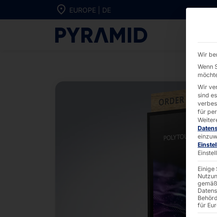
Direkt zum Inhalt wechseln
EUROPE | DE
Ordering Kios
Wir be
Wenn S
möchte
Wir ve
sind e
verbes
für pe
Weiter
Daten
einzuw
Einste
Einste
Einige
Nutzun
gemäß 
Datens
Behörd
für Eu