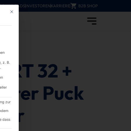
DOWNLOADS
INVESTOREN
KARRIERE
B2B SHOP
Mit diesem Button wird der Dialog geschlossen. Seine Funktionalität ist i
d Computer
S
nen
RT 32 +
 z. B.
.
en
erter Puck
eller
ung zur
ser
endem
e dass