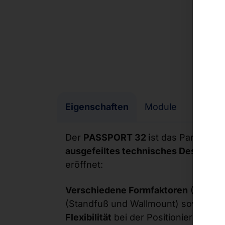
Eigenschaften
Module
Anpas
Der
PASSPORT 32 i
st das Paradebei
ausgefeiltes technisches Design
sei
eröffnet:
Verschiedene Formfaktoren
(Single-
(Standfuß und Wallmount) sowie de
Flexibilität
bei der Positionierung de