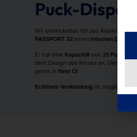
Puck-Dispen
Wir entwickelten für das Kioskmodell
PASSPORT 32
einen
internen Dispens
Er hat eine
Kapazität
von
25 Pucks
und
dem Design des Kiosks an. Den Dispen
gerne in
Ihrer CI
.
Echtholz-Verkleidung
ist möglich.