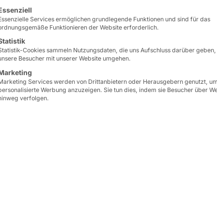
lgt eine Liste der Service-Gruppen, für die eine Einwilligun
Mit dem
PASSPORT 32
e
Essenziell
Essenzielle Services ermöglichen grundlegende Funktionen und sind für das
Beratungswünsche
ode
ordnungsgemäße Funktionieren der Website erforderlich.
Personalkontakt
.
Statistik
Statistik-Cookies sammeln Nutzungsdaten, die uns Aufschluss darüber geben,
unsere Besucher mit unserer Website umgehen.
Das
Terminal
aktiviert 
Marketing
internen Dispenser
an G
Marketing Services werden von Drittanbietern oder Herausgebern genutzt, u
personalisierte Werbung anzuzeigen. Sie tun dies, indem sie Besucher über W
Durch die
Automatisier
hinweg verfolgen.
Service-Infrastruktur
en
für ein
verbessertes Ser
Für den produktiven Ein
eine geeignete
Softwar
Partner oder aus Ihrer
Wir beraten Sie gerne!
mehr erfahren