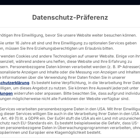
Datenschutz-Präferenz
k mit Puck Dispenser - PASSPORT32 - Pyrami
nötigen Ihre Einwilligung, bevor Sie unsere Website weiter besuchen können.
ie unter 16 Jahre alt sind und Ihre Einwilligung zu optionalen Services geben
n, müssen Sie Ihre Erziehungsberechtigten um Erlaubnis bitten.
POLYTOUCH® + PL
rwenden Cookies und andere Technologien auf unserer Website. Einige von ih
ssenziell, während andere uns helfen, diese Website und Ihre Erfahrung zu
PASSPO
sern.
Personenbezogene Daten können verarbeitet werden (z. B. IP-Adressen),
rsonalisierte Anzeigen und Inhalte oder die Messung von Anzeigen und Inhalten
e Informationen über die Verwendung Ihrer Daten finden Sie in unserer
schutzerklärung
.
Es besteht keine Verpflichtung, in die Verarbeitung Ihrer Dat
illigen, um dieses Angebot zu nutzen.
Sie können Ihre Auswahl jederzeit unter
integri
llungen
widerrufen oder anpassen.
Bitte beachten Sie, dass aufgrund individu
llungen möglicherweise nicht alle Funktionen der Website verfügbar sind.
 Services verarbeiten personenbezogene Daten in den USA. Mit Ihrer Einwillig
Dispen
g dieser Services willigen Sie auch in die Verarbeitung Ihrer Daten in den USA
Art. 49 (1) lit. a GDPR ein. Der EuGH stuft die USA als ein Land mit unzureich
chutz nach EU-Standards ein. Es besteht beispielsweise die Gefahr, dass US-
en personenbezogene Daten in Überwachungsprogrammen verarbeiten, ohn
ropäerinnen und Europäer eine Klagemöglichkeit besteht.