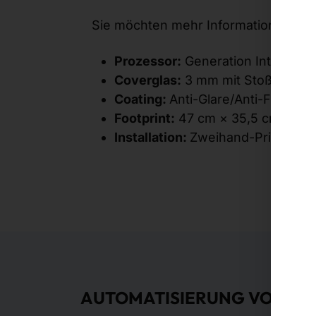
Sie möchten mehr Informationen? Bit
Prozessor:
Generation Intel® Co
Coverglas:
3 mm mit Stoßfestigk
Coating:
Anti-Glare/Anti-Fingerpr
Footprint:
47 cm × 35,5 cm
Installation:
Zweihand-Prinzip (g
AUTOMATISIERUNG VON BE