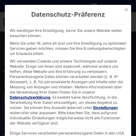
Direkt zum Inhalt wechseln
DOWNLOADS
INVESTOREN
KARRIERE
B2B SHOP
Mit die
Datenschutz-Präferenz
Industrie-PCs von AKHET
Wir benötigen Ihre Einwilligung, bevor Sie unsere Website weiter
besuchen können.
Wenn Sie unter 16 Jahre alt sind und Ihre Einwilligung zu optionalen
Services geben möchten, müssen Sie Ihre Erziehungsberechtigten
um Erlaubnis bitten.
Wir verwenden Cookies und andere Technologien auf unserer
Website. Einige von ihnen sind essenziell, während andere uns
AKHET
helfen, diese Website und Ihre Erfahrung zu verbessern.
Personenbezogene Daten können verarbeitet werden (z. B. IP-
Leistungsstarke
Adressen), z. B. für personalisierte Anzeigen und Inhalte oder die
Messung von Anzeigen und Inhalten.
Weitere Informationen über
die Verwendung Ihrer Daten finden Sie in unserer
Industrie-PCs
Datenschutzerklärung
.
Es besteht keine Verpflichtung, in die
Verarbeitung Ihrer Daten einzuwilligen, um dieses Angebot zu
nutzen.
Sie können Ihre Auswahl jederzeit unter
Einstellungen
widerrufen oder anpassen.
Bitte beachten Sie, dass aufgrund
individueller Einstellungen möglicherweise nicht alle Funktionen
der Website verfügbar sind.
Jetzt Anfragen
Einige Services verarbeiten personenbezogene Daten in den USA.