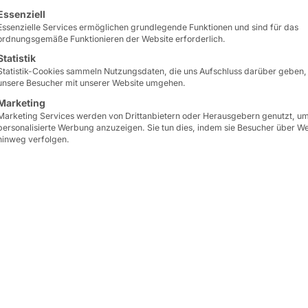
fort in
lgt eine Liste der Service-Gruppen, für die eine Einwilligun
Essenziell
Essenzielle Services ermöglichen grundlegende Funktionen und sind für das
ordnungsgemäße Funktionieren der Website erforderlich.
Statistik
Statistik-Cookies sammeln Nutzungsdaten, die uns Aufschluss darüber geben,
unsere Besucher mit unserer Website umgehen.
größen
Marketing
Marketing Services werden von Drittanbietern oder Herausgebern genutzt, u
personalisierte Werbung anzuzeigen. Sie tun dies, indem sie Besucher über W
hinweg verfolgen.
prozess
in Ihrer Systemgastronomie mit einem
Minim
erminal für Sie!