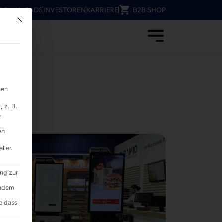
DOWNLOADS
INVESTOREN
KARRIERE
B2B SHOP
Mit diesem Button wird der Dialog geschlossen. Seine Funktionalität ist i
chirmgrößen erhältlich. - PYRAMID
nen
 z. B.
.
en
eller
ung zur
endem
e dass