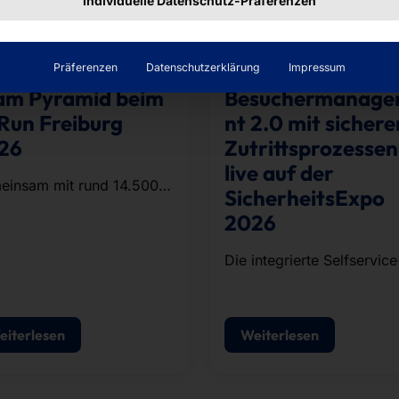
Individuelle Datenschutz-Präferenzen
07/2026
26/06/2026
Präferenzen
Datenschutzerklärung
Impressum
am Pyramid beim
Besuchermanag
Run Freiburg
nt 2.0 mit sichere
26
Zutrittsprozessen
live auf der
einsam mit rund 14.500
SicherheitsExpo
erinnen und Läufern aus
2026
ernehmen und
nisationen der Region
Die integrierte Selfservice
lvierte das Team die rund
Lösung für
 Kilometer lange Strecke.
Besucherregistrierung,
Ausweisdruck und
eiterlesen
Weiterlesen
Zutrittskontrolle.