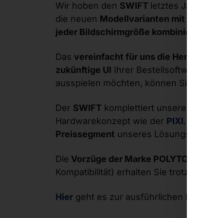
Wir hoben den
SWIFT
letztes Jahr mit
die neuen
Modellvarianten mit 27“ un
jeder Bildschirmgröße kombinierbar.
Das
vereinfacht für uns die Herstellun
zukünftige UI
Ihrer Bestellsoftware ei
ausspielen möchten, können Sie
mit e
Der
SWIFT
komplettiert unsere
Entry-
Hardwarekonzept wie der
PIXI
. Es ist 
Preissegment
unseres Lösungsportfol
Die
Vorzüge der Marke POLYTOUCH®
(
Kompatibilität) erhalten Sie trotzdem
i
Hier
geht es zur ausführlichen
Presse