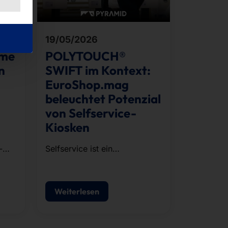
19/05/2026
eme
POLYTOUCH®
n
SWIFT im Kontext:
EuroShop.mag
beleuchtet Potenzial
von Selfservice-
Kiosken
-
Selfservice ist ein
strategischer Baustein
moderner POS-Konzepte.
Weiterlesen