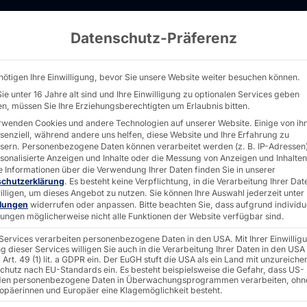
Datenschutz-Präferenz
minal POLYTOUCH® SWIFT ab sofort in 3 Bilds
nötigen Ihre Einwilligung, bevor Sie unsere Website weiter besuchen können.
ie unter 16 Jahre alt sind und Ihre Einwilligung zu optionalen Services geben
n, müssen Sie Ihre Erziehungsberechtigten um Erlaubnis bitten.
rwenden Cookies und andere Technologien auf unserer Website. Einige von ih
ssenziell, während andere uns helfen, diese Website und Ihre Erfahrung zu
-
sern.
Personenbezogene Daten können verarbeitet werden (z. B. IP-Adressen),
rsonalisierte Anzeigen und Inhalte oder die Messung von Anzeigen und Inhalten
e Informationen über die Verwendung Ihrer Daten finden Sie in unserer
schutzerklärung
.
Es besteht keine Verpflichtung, in die Verarbeitung Ihrer Dat
illigen, um dieses Angebot zu nutzen.
Sie können Ihre Auswahl jederzeit unter
llungen
widerrufen oder anpassen.
Bitte beachten Sie, dass aufgrund individu
llungen möglicherweise nicht alle Funktionen der Website verfügbar sind.
 Services verarbeiten personenbezogene Daten in den USA. Mit Ihrer Einwillig
CH®
g dieser Services willigen Sie auch in die Verarbeitung Ihrer Daten in den USA
Art. 49 (1) lit. a GDPR ein. Der EuGH stuft die USA als ein Land mit unzureich
chutz nach EU-Standards ein. Es besteht beispielsweise die Gefahr, dass US-
en personenbezogene Daten in Überwachungsprogrammen verarbeiten, ohn
ropäerinnen und Europäer eine Klagemöglichkeit besteht.