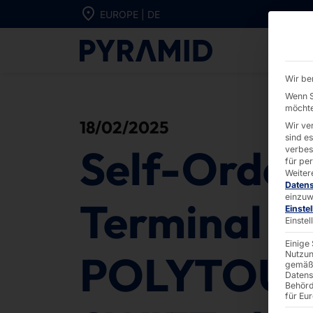
Direkt zum Inhalt wechseln
EUROPE | DE
Self-Order-Ter
Wir be
Wenn S
möchte
18/02/2025
Wir ve
sind e
Self-Order
verbes
für pe
Weiter
Daten
einzuw
Terminal
Einste
Einste
Einige
POLYTOU
Nutzun
gemäß 
Datens
Behörd
für Eu