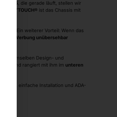
IS 2025
, die gerade läuft, stellen wir
on
POLYTOUCH®
ist das Chassis mit
ls bei. Ein weiterer Vorteil: Wenn das
szeiten
Werbung unübersehbar
 gehen.
olgt demselben Design- und
uder und rangiert mit ihm im
unteren
otprint, einfache Installation und ADA-