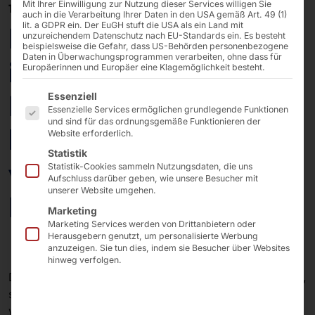
Mit Ihrer Einwilligung zur Nutzung dieser Services willigen Sie
19/05/2026
auch in die Verarbeitung Ihrer Daten in den USA gemäß Art. 49 (1)
lit. a GDPR ein. Der EuGH stuft die USA als ein Land mit
POLYTOUCH® SWIFT
unzureichendem Datenschutz nach EU-Standards ein. Es besteht
beispielsweise die Gefahr, dass US-Behörden personenbezogene
Daten in Überwachungsprogrammen verarbeiten, ohne dass für
im Kontext:
Europäerinnen und Europäer eine Klagemöglichkeit besteht.
Es folgt eine Liste der Service-Gruppen, für die eine E
EuroShop.mag
Essenziell
Essenzielle Services ermöglichen grundlegende Funktionen
und sind für das ordnungsgemäße Funktionieren der
beleuchtet Potenzial
Website erforderlich.
Statistik
von Selfservice-
Statistik-Cookies sammeln Nutzungsdaten, die uns
Aufschluss darüber geben, wie unsere Besucher mit
unserer Website umgehen.
Kiosken
Marketing
Marketing Services werden von Drittanbietern oder
Herausgebern genutzt, um personalisierte Werbung
anzuzeigen. Sie tun dies, indem sie Besucher über Websites
hinweg verfolgen.
Das
EuroShop.mag
, das Online-Magazin der EuroShop,
stellt in diesem Monat in der Rubrik
Technology
die
wachsende Bedeutung von