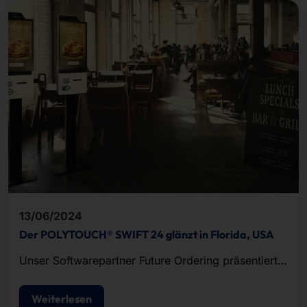
13/06/2024
Der POLYTOUCH® SWIFT 24 glänzt in Florida, USA
Unser Softwarepartner Future Ordering präsentierte
seine Omnichannel-Bestellplattform für Quick
Service Restaurants und Fast Casual Restaurants
Weiterlesen