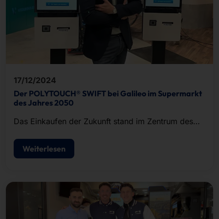
17/12/2024
Der POLYTOUCH® SWIFT bei Galileo im Supermarkt
des Jahres 2050
Das Einkaufen der Zukunft stand im Zentrum des
Visionmarket-Projekts, das der Sender ProSieben
im Rahmen seiner Wissenssendung Galileo startete.
Weiterlesen