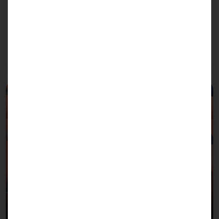
Portfolio
Bei der Konfiguration unserer Systeme stützen wir
uns auf die KI-Infrastruktur von NVIDIA.
Weiterlesen