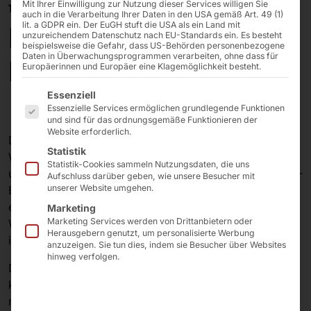
Mit Ihrer Einwilligung zur Nutzung dieser Services willigen Sie
10/01/2025
auch in die Verarbeitung Ihrer Daten in den USA gemäß Art. 49 (1)
lit. a GDPR ein. Der EuGH stuft die USA als ein Land mit
Innovation im Test:
unzureichendem Datenschutz nach EU-Standards ein. Es besteht
beispielsweise die Gefahr, dass US-Behörden personenbezogene
Daten in Überwachungsprogrammen verarbeiten, ohne dass für
POLYTOUCH® PIXI15.6
Europäerinnen und Europäer eine Klagemöglichkeit besteht.
Es folgt eine Liste der Service-Gruppen, für die eine E
Essenziell
Essenzielle Services ermöglichen grundlegende Funktionen
und sind für das ordnungsgemäße Funktionieren der
Website erforderlich.
Der POLYTOUCH® PIXI15.6 setzt neue Maßstäbe in der
Statistik
Welt der Selbstbedienungstechnologie. Mit seiner
Statistik-Cookies sammeln Nutzungsdaten, die uns
ultrakompakten Größe, die kaum größer als ein DIN-A4-
Aufschluss darüber geben, wie unsere Besucher mit
unserer Website umgehen.
Blatt ist, fügt sich dieser Kiosk mühelos in jeden Raum
ein. Dank seiner vielseitigen Montagemöglichkeiten als
Marketing
Marketing Services werden von Drittanbietern oder
Wallmount oder Deskmount passt er sich perfekt Ihren
Herausgebern genutzt, um personalisierte Werbung
individuellen Anforderungen an.
anzuzeigen. Sie tun dies, indem sie Besucher über Websites
hinweg verfolgen.
Dank seines reaktionsschnellen 15,6-Zoll-Touchscreens
können Ihre Gäste Bestellungen selbstständig und
mühelos aufgeben, was Wartezeiten reduziert und die