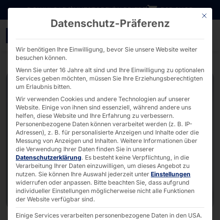
Direkt zum Inhalt wechseln
DOWNLOADS
INVESTOREN
KARRIERE
B2B SHOP
Mit die
Datenschutz-Präferenz
Innovation im Test: POL
Wir benötigen Ihre Einwilligung, bevor Sie unsere Website weiter
besuchen können.
Wenn Sie unter 16 Jahre alt sind und Ihre Einwilligung zu optionalen
Services geben möchten, müssen Sie Ihre Erziehungsberechtigten
um Erlaubnis bitten.
Wir verwenden Cookies und andere Technologien auf unserer
Website. Einige von ihnen sind essenziell, während andere uns
helfen, diese Website und Ihre Erfahrung zu verbessern.
Personenbezogene Daten können verarbeitet werden (z. B. IP-
Adressen), z. B. für personalisierte Anzeigen und Inhalte oder die
Messung von Anzeigen und Inhalten.
Weitere Informationen über
die Verwendung Ihrer Daten finden Sie in unserer
Datenschutzerklärung
.
Es besteht keine Verpflichtung, in die
Verarbeitung Ihrer Daten einzuwilligen, um dieses Angebot zu
nutzen.
Sie können Ihre Auswahl jederzeit unter
Einstellungen
widerrufen oder anpassen.
Bitte beachten Sie, dass aufgrund
individueller Einstellungen möglicherweise nicht alle Funktionen
der Website verfügbar sind.
Einige Services verarbeiten personenbezogene Daten in den USA.