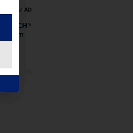
LARITÄT AD
ITUM
YTOUCH®
E Slim
 dazu