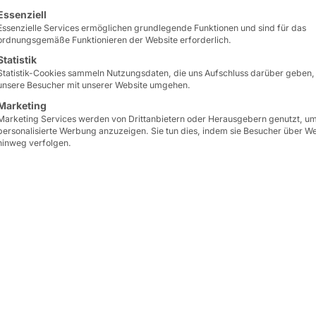
lgt eine Liste der Service-Gruppen, für die eine Einwilligun
Essenziell
Essenzielle Services ermöglichen grundlegende Funktionen und sind für das
ordnungsgemäße Funktionieren der Website erforderlich.
Statistik
Statistik-Cookies sammeln Nutzungsdaten, die uns Aufschluss darüber geben,
unsere Besucher mit unserer Website umgehen.
Marketing
Marketing Services werden von Drittanbietern oder Herausgebern genutzt, u
personalisierte Werbung anzuzeigen. Sie tun dies, indem sie Besucher über W
ngsstrategien für
hinweg verfolgen.
ngsgewerbe
ung nicht in Sicht.
Die Elektromobilität ist
baren Ressourcen dort,
repräsentative Studie au
t bringen – und
Elektroautofahrer ihr F
 Abstriche bei der
Hotelaufenthalts auflad