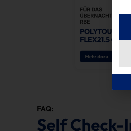
FÜR DAS
ÜBERNACHTUNGS
RBE
POLYTOUCH®
FLEX21.5 CHEC
Mehr dazu
FAQ:
Self Check-I