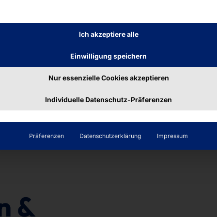
MINIMALISMUS TRIFFT
MODU
GEWE
SELF-SERVICE
INFIN
Ich akzeptiere alle
POLYTOUCH®
POL
FLEX21.5 lite
CURV
Einwilligung speichern
K-IN
Nur essenzielle Cookies akzeptieren
Mehr dazu
Mehr
Individuelle Datenschutz-Präferenzen
Präferenzen
Datenschutzerklärung
Impressum
n &