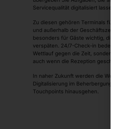
Servicequalität digitalisiert lassen, a
Zu diesen gehören Terminals für den 
und außerhalb der Geschäftszeiten. De
besonders für Gäste wichtig, die von
verspäten. 24/7-Check-in bedeutet: k
Wettlauf gegen die Zeit, sondern ents
auch wenn die Rezeption geschlossen 
In naher Zukunft werden die Wettbewe
Digitalisierung im Beherbergungsgewe
Touchpoints hinausgehen.