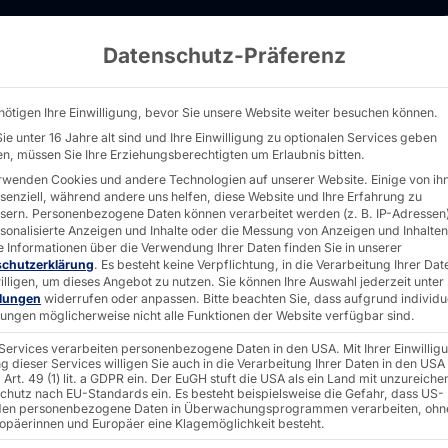
Datenschutz-Präferenz
 Lösungen für das Übernachtungsgewerbe - 
nötigen Ihre Einwilligung, bevor Sie unsere Website weiter besuchen können.
ie unter 16 Jahre alt sind und Ihre Einwilligung zu optionalen Services geben
n, müssen Sie Ihre Erziehungsberechtigten um Erlaubnis bitten.
rwenden Cookies und andere Technologien auf unserer Website. Einige von ih
GEWERBE
ssenziell, während andere uns helfen, diese Website und Ihre Erfahrung zu
sern.
Personenbezogene Daten können verarbeitet werden (z. B. IP-Adressen),
-In Lösungen
rsonalisierte Anzeigen und Inhalte oder die Messung von Anzeigen und Inhalten
e Informationen über die Verwendung Ihrer Daten finden Sie in unserer
schutzerklärung
.
Es besteht keine Verpflichtung, in die Verarbeitung Ihrer Dat
illigen, um dieses Angebot zu nutzen.
Sie können Ihre Auswahl jederzeit unter
llungen
widerrufen oder anpassen.
Bitte beachten Sie, dass aufgrund individu
llungen möglicherweise nicht alle Funktionen der Website verfügbar sind.
lich digital!
 Services verarbeiten personenbezogene Daten in den USA. Mit Ihrer Einwillig
g dieser Services willigen Sie auch in die Verarbeitung Ihrer Daten in den USA
Art. 49 (1) lit. a GDPR ein. Der EuGH stuft die USA als ein Land mit unzureich
chutz nach EU-Standards ein. Es besteht beispielsweise die Gefahr, dass US-
en personenbezogene Daten in Überwachungsprogrammen verarbeiten, ohn
ropäerinnen und Europäer eine Klagemöglichkeit besteht.