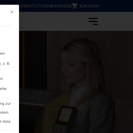
DOWNLOADS
INVESTOREN
KARRIERE
B2B SHOP
Mit diesem Button wird der Dialog geschlossen. Seine Funktionalität ist i
Pyramid Computer
nen
 z. B.
.
en
eller
ung zur
endem
e dass