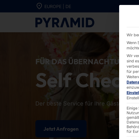
Direkt zum Inhalt wechseln
EUROPE | DE
Self-Check-In
Wir be
Wenn S
möchte
Wir ve
FÜR DAS ÜBERNACHTUNGS
sind e
verbes
Self Check
für pe
Weiter
Daten
einzuw
Einste
Einste
Der beste Service für Ihre Gäste – natür
Einige
Nutzun
gemäß 
Datens
Behörd
Jetzt Anfragen
für Eu