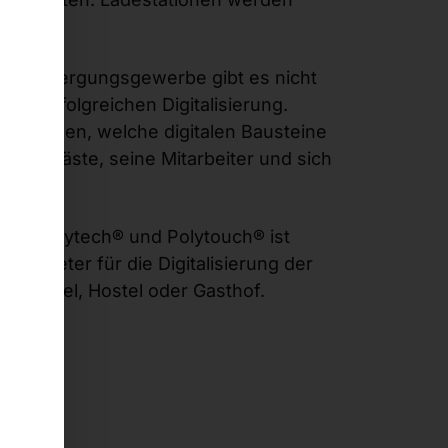
m Beherbergungsgewerbe gibt es nicht
ur erfolgreichen Digitalisierung.
tscheiden, welche digitalen Bausteine
eine Gäste, seine Mitarbeiter und sich
ET®, faytech® und Polytouch® ist
sanbieter für die Digitalisierung der
el, Motel, Hostel oder Gasthof.