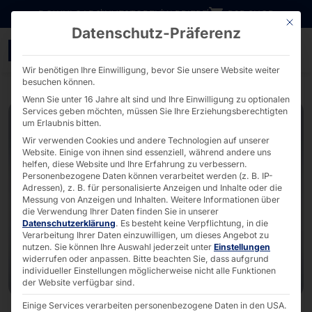
Direkt zum Inhalt wechseln
DOWNLOADS
INVESTOREN
KARRIERE
B2B SHOP
Mit die
Datenschutz-Präferenz
Experts Live Austria Co
Wir benötigen Ihre Einwilligung, bevor Sie unsere Website weiter
besuchen können.
Wenn Sie unter 16 Jahre alt sind und Ihre Einwilligung zu optionalen
Services geben möchten, müssen Sie Ihre Erziehungsberechtigten
um Erlaubnis bitten.
Wir verwenden Cookies und andere Technologien auf unserer
Website. Einige von ihnen sind essenziell, während andere uns
helfen, diese Website und Ihre Erfahrung zu verbessern.
Personenbezogene Daten können verarbeitet werden (z. B. IP-
Adressen), z. B. für personalisierte Anzeigen und Inhalte oder die
Messung von Anzeigen und Inhalten.
Weitere Informationen über
die Verwendung Ihrer Daten finden Sie in unserer
Datenschutzerklärung
.
Es besteht keine Verpflichtung, in die
Verarbeitung Ihrer Daten einzuwilligen, um dieses Angebot zu
nutzen.
Sie können Ihre Auswahl jederzeit unter
Einstellungen
widerrufen oder anpassen.
Bitte beachten Sie, dass aufgrund
individueller Einstellungen möglicherweise nicht alle Funktionen
der Website verfügbar sind.
Einige Services verarbeiten personenbezogene Daten in den USA.