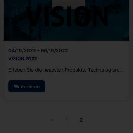
04/10/2022 – 06/10/2022
VISION 2022
Erleben Sie die neuesten Produkte, Technologien
und Trendthemen der Bildverarbeitung, wie
Embedded Vision, Hyperspectral Imaging und Deep
Weiterlesen
Learning!
1
2