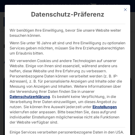
Direkt zum Inhalt wechseln
DOWNLOADS
INVESTOREN
KARRIERE
B2B SHOP
Mit die
Datenschutz-Präferenz
Alle Events auf einen Bl
Wir benötigen Ihre Einwilligung, bevor Sie unsere Website weiter
besuchen können.
Wenn Sie unter 16 Jahre alt sind und Ihre Einwilligung zu optionalen
EVENTS
Services geben möchten, müssen Sie Ihre Erziehungsberechtigten
um Erlaubnis bitten.
Aktuelle Events
Wir verwenden Cookies und andere Technologien auf unserer
Website. Einige von ihnen sind essenziell, während andere uns
helfen, diese Website und Ihre Erfahrung zu verbessern.
Personenbezogene Daten können verarbeitet werden (z. B. IP-
Adressen), z. B. für personalisierte Anzeigen und Inhalte oder die
Messung von Anzeigen und Inhalten.
Weitere Informationen über
die Verwendung Ihrer Daten finden Sie in unserer
Datenschutzerklärung
.
Es besteht keine Verpflichtung, in die
Verarbeitung Ihrer Daten einzuwilligen, um dieses Angebot zu
nutzen.
Sie können Ihre Auswahl jederzeit unter
Einstellungen
widerrufen oder anpassen.
Bitte beachten Sie, dass aufgrund
individueller Einstellungen möglicherweise nicht alle Funktionen
der Website verfügbar sind.
Einige Services verarbeiten personenbezogene Daten in den USA.