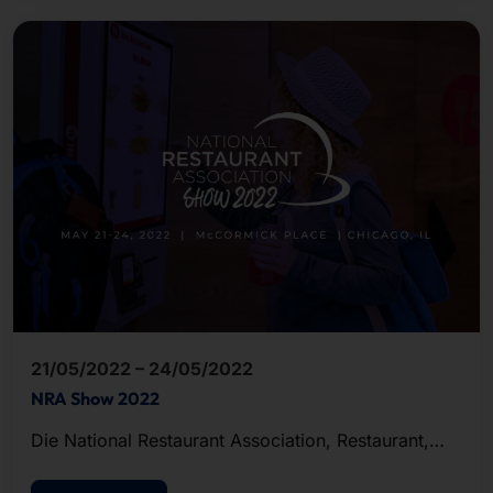
21/05/2022 – 24/05/2022
NRA Show 2022
Die National Restaurant Association, Restaurant,
Hotel-Motel Show steht Fachleuten aus dem
Restaurant-, Foodservice- und Gastgewerbe offen.