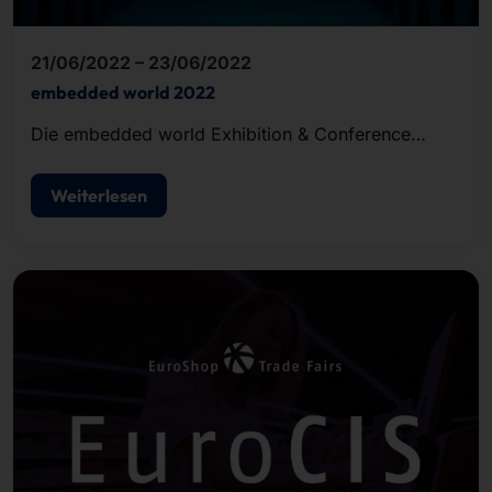
21/06/2022 – 23/06/2022
embedded world 2022
Die embedded world Exhibition & Conference
spiegelt als Weltleitmesse mit ihrem
ausschließlichen Fokus auf Embedded-
Weiterlesen
Technologien die Trends der Branche umfassend
wider.