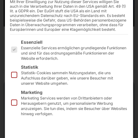
Mit Ihrer Einwilligung zur Nutzung dieser Services willigen Sie
auch in die Verarbeitung Ihrer Daten in den USA gemäß Art. 49 (1)
lit. a GDPR ein. Der EuGH stuft die USA als ein Land mit
unzureichendem Datenschutz nach EU-Standards ein. Es besteht
beispielsweise die Gefahr, dass US-Behörden personenbezogene
Daten in Überwachungsprogrammen verarbeiten, ohne dass für
Europäerinnen und Europäer eine Klagemöglichkeit besteht.
20/10/2026 – 21/10/2026
Es folgt eine Liste der Service-Gruppen, für die eine E
Essenziell
MSP Global 2026
Essenzielle Services ermöglichen grundlegende Funktionen
und sind für das ordnungsgemäße Funktionieren der
Weiterlesen
Website erforderlich.
Statistik
Statistik-Cookies sammeln Nutzungsdaten, die uns
Aufschluss darüber geben, wie unsere Besucher mit
unserer Website umgehen.
Marketing
Marketing Services werden von Drittanbietern oder
Herausgebern genutzt, um personalisierte Werbung
anzuzeigen. Sie tun dies, indem sie Besucher über Websites
hinweg verfolgen.