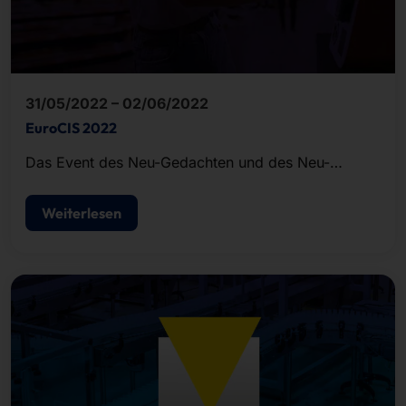
31/05/2022 – 02/06/2022
EuroCIS 2022
Das Event des Neu-Gedachten und des Neu-
Gemachten. Hotspot für alle, die Neues möglich
machen, Entwicklungen vorantreiben und
Weiterlesen
unterwegs sind in die digitale Zukunft.