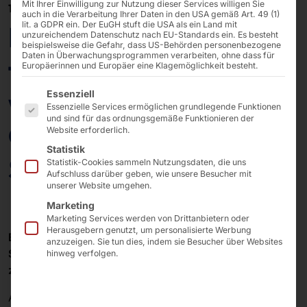
Mit Ihrer Einwilligung zur Nutzung dieser Services willigen Sie
11/02/2025
auch in die Verarbeitung Ihrer Daten in den USA gemäß Art. 49 (1)
lit. a GDPR ein. Der EuGH stuft die USA als ein Land mit
Digital Signage von
unzureichendem Datenschutz nach EU-Standards ein. Es besteht
beispielsweise die Gefahr, dass US-Behörden personenbezogene
Daten in Überwachungsprogrammen verarbeiten, ohne dass für
faytech® im
Europäerinnen und Europäer eine Klagemöglichkeit besteht.
Es folgt eine Liste der Service-Gruppen, für die eine E
wetterfesten
Essenziell
Essenzielle Services ermöglichen grundlegende Funktionen
und sind für das ordnungsgemäße Funktionieren der
Großformat für
Website erforderlich.
Statistik
Suining
Statistik-Cookies sammeln Nutzungsdaten, die uns
Aufschluss darüber geben, wie unsere Besucher mit
unserer Website umgehen.
Marketing
Marketing Services werden von Drittanbietern oder
Herausgebern genutzt, um personalisierte Werbung
Busse
spielen in der chinesischen
Millionenmetropole
anzuzeigen. Sie tun dies, indem sie Besucher über Websites
Suining
im öffentlichen Personennahverkehr eine
hinweg verfolgen.
zentrale Rolle
.
An insgesamt
15 Haltestellen
informiert seit neuestem