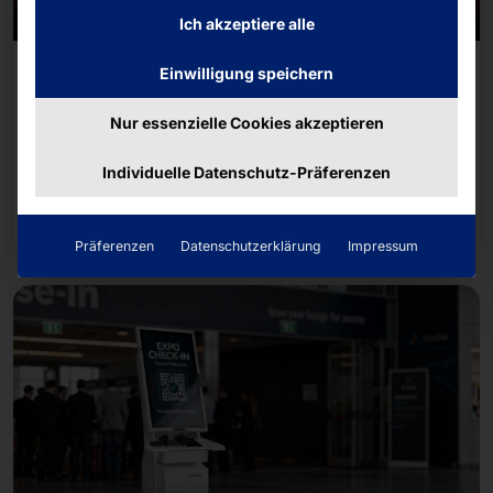
Ich akzeptiere alle
Einwilligung speichern
08/07/2026
Team Pyramid beim B2Run Freiburg 2026
Nur essenzielle Cookies akzeptieren
Gemeinsam mit rund 14.500 Läuferinnen und
Individuelle Datenschutz-Präferenzen
Läufern aus Unternehmen und Organisationen der
Region absolvierte das Team die rund fünf
Weiterlesen
Kilometer lange Strecke.
Präferenzen
Datenschutzerklärung
Impressum