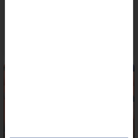
AKHET®-Plattformen für GPU-beschleunigte
Anwendungen: Umfassendes „Made in Germany“-
Portfolio
Bei der Konfiguration unserer Systeme stützen wir
uns auf die KI-Infrastruktur von NVIDIA.
Weiterlesen