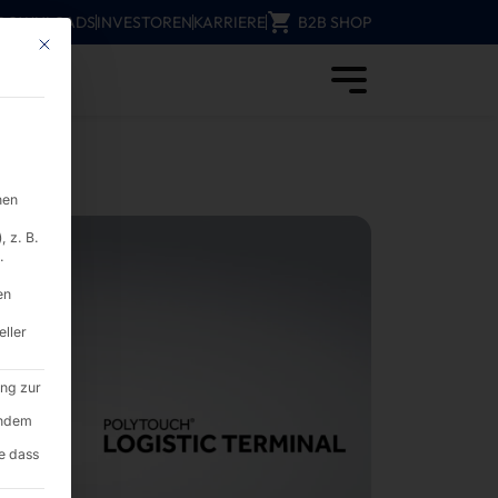
DOWNLOADS
INVESTOREN
KARRIERE
B2B SHOP
Mit diesem Button wird der Dialog geschlossen. Seine Funktionalität ist i
PYRAMID
nen
 z. B.
.
en
eller
ung zur
endem
e dass