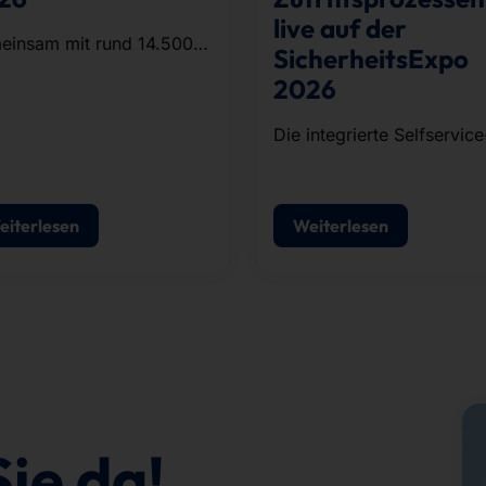
live auf der
einsam mit rund 14.500
SicherheitsExpo
erinnen und Läufern aus
2026
ernehmen und
nisationen der Region
Die integrierte Selfservice
lvierte das Team die rund
Lösung für
 Kilometer lange Strecke.
Besucherregistrierung,
Ausweisdruck und
eiterlesen
Weiterlesen
Zutrittskontrolle.
Sie da!