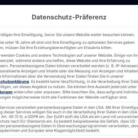
Datenschutz-Präferenz
uktlinie POLYTOUCH® LOGISTIC TERMINAL - 
nötigen Ihre Einwilligung, bevor Sie unsere Website weiter besuchen können.
ie unter 16 Jahre alt sind und Ihre Einwilligung zu optionalen Services geben
n, müssen Sie Ihre Erziehungsberechtigten um Erlaubnis bitten.
rwenden Cookies und andere Technologien auf unserer Website. Einige von ih
ssenziell, während andere uns helfen, diese Website und Ihre Erfahrung zu
sern.
Personenbezogene Daten können verarbeitet werden (z. B. IP-Adressen),
rsonalisierte Anzeigen und Inhalte oder die Messung von Anzeigen und Inhalten
e Informationen über die Verwendung Ihrer Daten finden Sie in unserer
schutzerklärung
.
Es besteht keine Verpflichtung, in die Verarbeitung Ihrer Dat
illigen, um dieses Angebot zu nutzen.
Sie können Ihre Auswahl jederzeit unter
e
llungen
widerrufen oder anpassen.
Bitte beachten Sie, dass aufgrund individu
llungen möglicherweise nicht alle Funktionen der Website verfügbar sind.
 Services verarbeiten personenbezogene Daten in den USA. Mit Ihrer Einwillig
CH®
g dieser Services willigen Sie auch in die Verarbeitung Ihrer Daten in den USA
Art. 49 (1) lit. a GDPR ein. Der EuGH stuft die USA als ein Land mit unzureich
chutz nach EU-Standards ein. Es besteht beispielsweise die Gefahr, dass US-
en personenbezogene Daten in Überwachungsprogrammen verarbeiten, ohn
ropäerinnen und Europäer eine Klagemöglichkeit besteht.