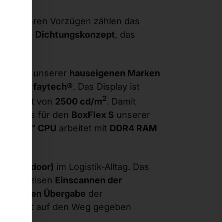
rm
. Zu ihren Vorzügen zählen das
sgefeilte
Dichtungskonzept
, das
netz.
system
unserer
hauseigenen Marken
r Marke
faytech®
. Das Display ist
2
Helligkeit von
2500 cd/m
. Damit
 wir uns für den
BoxFlex S
unserer
 Celeron™ CPU
arbeitet mit
DDR4 RAM
und Outdoor)
im Logistik-Alltag. Das
um präzisen
Einscannen der
matisieren Übergabe
der
ngen
mit auf den Weg gegeben