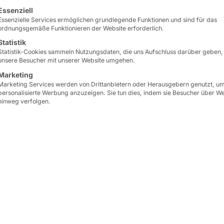
lgt eine Liste der Service-Gruppen, für die eine Einwilligun
Essenziell
Essenzielle Services ermöglichen grundlegende Funktionen und sind für das
ordnungsgemäße Funktionieren der Website erforderlich.
Statistik
Statistik-Cookies sammeln Nutzungsdaten, die uns Aufschluss darüber geben,
unsere Besucher mit unserer Website umgehen.
Marketing
Marketing Services werden von Drittanbietern oder Herausgebern genutzt, u
personalisierte Werbung anzuzeigen. Sie tun dies, indem sie Besucher über W
hinweg verfolgen.
ele an die klassischen Endverbraucher-Szenarien in
 auf die
steigende Nachfrage
aus der
Logistik-Bra
gen für Innen- und Außenbereiche
.
und Lagerpersonal zahlreiche
Prozesse im Selfserv
leich
am Terminal
ins
digitale Format
bringen, sodas
stehen. Im Gegenzug erhält er über das Display de
dorthin
.