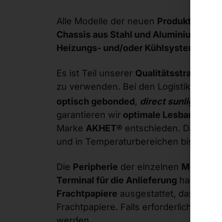
Alle Modelle der neuen
Produktlinie
ba
Chassis aus Stahl und Aluminium
, die
Heizungs- und/oder Kühlsystem
und d
Es ist Teil unserer
Qualitätsstrategie
, 
zu verwenden. Bei den Logistiktermin
optisch gebonded
,
direct sunlight sui
garantieren wir
optimale Lesbarkeit
auc
Marke
AKHET®
entschieden. Das komp
und in Temperaturbereichen bis
+50° 
Die
Peripherie
der einzelnen
Modelle
r
Terminal für die Anlieferung
haben wir
Frachtpapiere
ausgestattet, das
Termi
Frachtpapiere. Falls erforderlich, kö
werden.