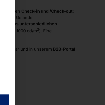
 dem reinen
Check-in und /Check-out
:
ritt zum Gelände
cken aus unterschiedlichen
2
lligkeit 1000 cd/m
). Eine
verfügbar und in unserem
B2B-Portal