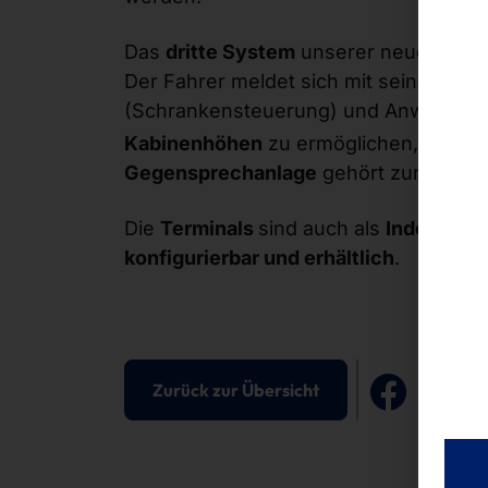
Das
dritte System
unserer neuen Produ
Der Fahrer meldet sich mit seinem Leg
(Schrankensteuerung) und Anweisung
Kabinenhöhen
zu ermöglichen, verfüg
Gegensprechanlage
gehört zum Liefe
Die
Terminals
sind auch als
Indoor-Ve
konfigurierbar und erhältlich
.
Zurück zur Übersicht