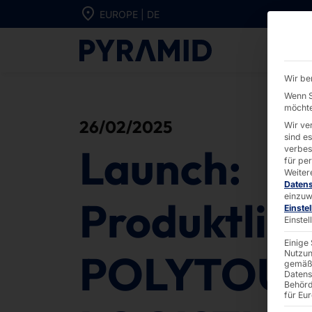
Direkt zum Inhalt wechseln
EUROPE | DE
Launch: Prod
Wir be
Wenn S
möchte
26/02/2025
Wir ve
sind e
Launch:
verbes
für pe
Weiter
Daten
einzuw
Produktlini
Einste
Einste
Einige
POLYTOU
Nutzun
gemäß 
Datens
Behörd
für Eu