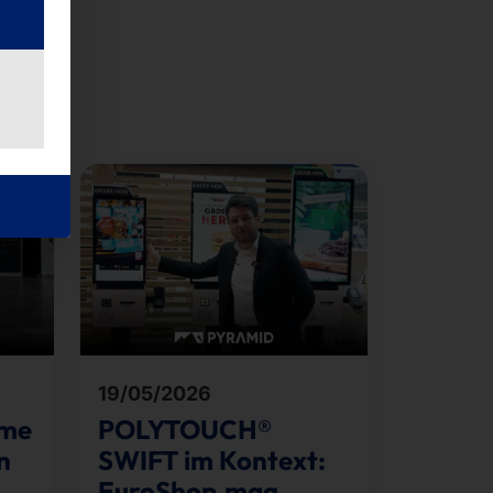
19/05/2026
eme
POLYTOUCH®
n
SWIFT im Kontext:
EuroShop.mag