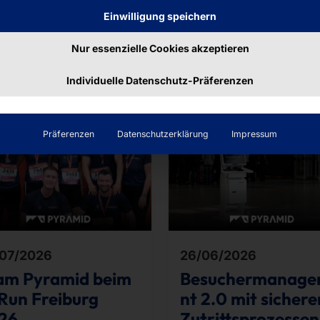
Einwilligung speichern
räge
Nur essenzielle Cookies akzeptieren
Individuelle Datenschutz-Präferenzen
Präferenzen
Datenschutzerklärung
Impressum
07/2026
26/06/2026
am Pyramid beim
Besuchermanag
Run Freiburg
nt 2.0 mit sichere
26
Zutrittsprozessen