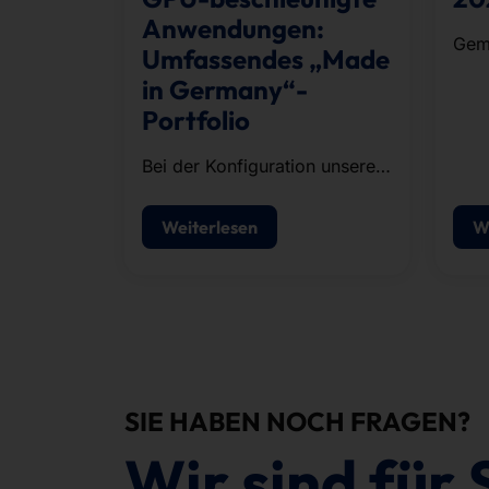
Anwendungen:
Gem
Umfassendes „Made
Läuf
in Germany“-
Unt
Portfolio
Orga
abso
Bei der Konfiguration unserer
fünf
Systeme stützen wir uns auf
die KI-Infrastruktur von
Weiterlesen
W
NVIDIA.
SIE HABEN NOCH FRAGEN?
Wir sind für 