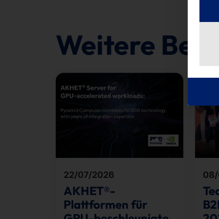
Weitere Beit
22/07/2026
08/
AKHET®-
Te
Plattformen für
B2
GPU-beschleunigte
20