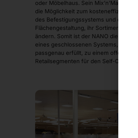
oder Möbelhaus. Sein Mix’n’Match‑Kon
die Möglichkeit zum kosteneffiziente
des Befestigungssystems und der Perip
Flächengestaltung, ihr Sortiment oder
ändern. Somit ist der NANO die erfolg
eines geschlossenen Systems, das ein
passgenau erfüllt, zu einem offenen, 
Retailsegmenten für den Self-Checkout