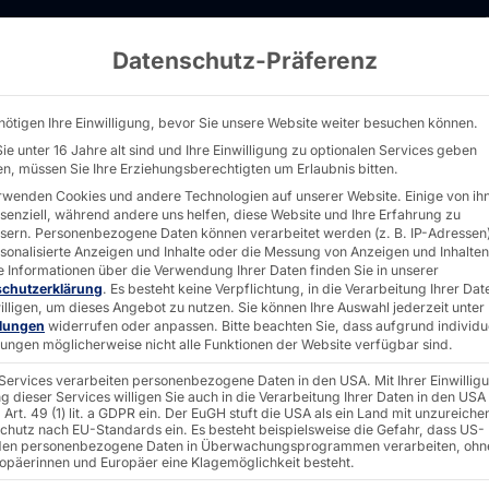
Datenschutz-Präferenz
ANO: Design neu gedacht und preisgekrönt
nötigen Ihre Einwilligung, bevor Sie unsere Website weiter besuchen können.
ie unter 16 Jahre alt sind und Ihre Einwilligung zu optionalen Services geben
n, müssen Sie Ihre Erziehungsberechtigten um Erlaubnis bitten.
rwenden Cookies und andere Technologien auf unserer Website. Einige von ih
ssenziell, während andere uns helfen, diese Website und Ihre Erfahrung zu
sern.
Personenbezogene Daten können verarbeitet werden (z. B. IP-Adressen),
CH®
rsonalisierte Anzeigen und Inhalte oder die Messung von Anzeigen und Inhalten
e Informationen über die Verwendung Ihrer Daten finden Sie in unserer
schutzerklärung
.
Es besteht keine Verpflichtung, in die Verarbeitung Ihrer Dat
illigen, um dieses Angebot zu nutzen.
Sie können Ihre Auswahl jederzeit unter
ign neu
llungen
widerrufen oder anpassen.
Bitte beachten Sie, dass aufgrund individu
llungen möglicherweise nicht alle Funktionen der Website verfügbar sind.
 Services verarbeiten personenbezogene Daten in den USA. Mit Ihrer Einwillig
g dieser Services willigen Sie auch in die Verarbeitung Ihrer Daten in den USA
d
Art. 49 (1) lit. a GDPR ein. Der EuGH stuft die USA als ein Land mit unzureich
chutz nach EU-Standards ein. Es besteht beispielsweise die Gefahr, dass US-
en personenbezogene Daten in Überwachungsprogrammen verarbeiten, ohn
ropäerinnen und Europäer eine Klagemöglichkeit besteht.