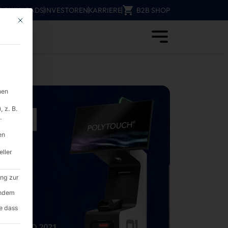
DOWNLOADS
INVESTOREN
KARRIERE
B2B SHOP
Mit diesem Button wird der Dialog geschlossen. Seine Funktionalität ist i
 - PYRAMID
nen
 z. B.
.
en
eller
ung zur
endem
e dass