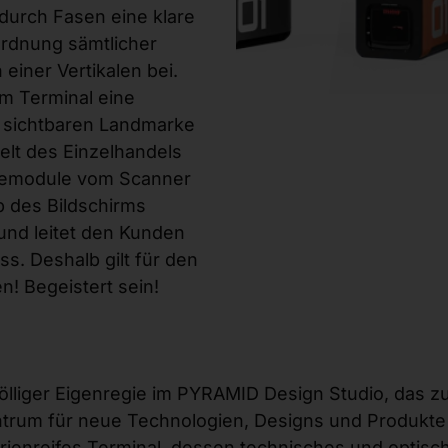
durch Fasen eine klare
ordnung sämtlicher
iner Vertikalen bei.
m Terminal eine
n sichtbaren Landmarke
welt des Einzelhandels
eriemodule vom Scanner
b des Bildschirms
und leitet den Kunden
s. Deshalb gilt für den
! Begeistert sein!
ölliger Eigenregie im PYRAMID Design Studio, das 
um für neue Technologien, Designs und Produkte bi
rienreifes Terminal, dessen technisches und optisch