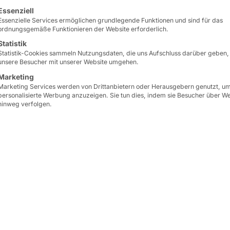
nt
lgt eine Liste der Service-Gruppen, für die eine Einwilligun
Essenziell
Essenzielle Services ermöglichen grundlegende Funktionen und sind für das
ordnungsgemäße Funktionieren der Website erforderlich.
Statistik
Statistik-Cookies sammeln Nutzungsdaten, die uns Aufschluss darüber geben,
unsere Besucher mit unserer Website umgehen.
Marketing
Marketing Services werden von Drittanbietern oder Herausgebern genutzt, u
®
l
POLYTOUCH
NANO
hat Pyramid Computer den
G
personalisierte Werbung anzuzeigen. Sie tun dies, indem sie Besucher über W
hinweg verfolgen.
 vergeben und zählt zu den renommiertesten Ausze
 eine der begehrten Trophäen machen möchte, muss 
rial, Form und ästhetischem Eindruck weltweites Spit
roß war die Begeisterung, als aus Chicago die fant
 den Wettbewerb des Jahres 2021 haben mehrere Ta
id gehört mit dem NANO zu den Preisträgern!