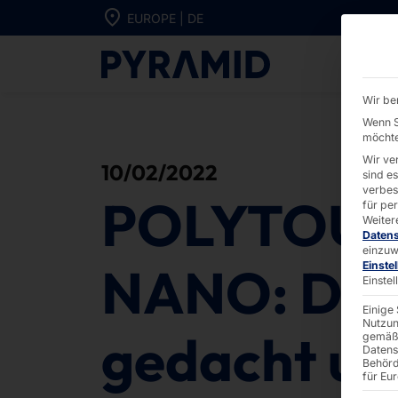
Direkt zum Inhalt wechseln
EUROPE | DE
POLYTOUCH® N
Wir be
Wenn S
möchte
Wir ve
10/02/2022
sind e
verbes
POLYTOU
für pe
Weiter
Daten
einzuw
NANO: Des
Einste
Einste
Einige
Nutzun
gedacht un
gemäß 
Datens
Behörd
für Eu