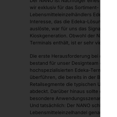
Der NANO ist Nachfolger eines Self-C
wir exklusiv für das Sortiment- und L
Lebensmitteleinzelhändlers Edeka ges
Interesse, das die Edeka-Lösung in de
auslöste, war für uns das Signal zur E
Kioskgeneration. Obwohl der NANO al
Terminals enthält, ist er sehr viel mehr
Die erste Herausforderung bei der K
bestand für unser Designteam darin, di
hochspezialisierten Edeka-Terminals i
überführen, die bereits in der Basisko
Retailsegmente die typischen Use Cas
abdeckt. Darüber hinaus sollte das ne
besondere Anwendungsszenarien einfa
Und tatsächlich: Der NANO schlägt sic
Lebensmitteleinzelhandel genauso br