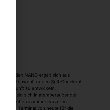
rung an den NANO ergab sich aus
Terminal sowohl für den Self-Checkout
der Zukunft zu entwickeln.
n wandeln sich in atemberaubender
ue entstehen in immer kürzeren
ein SCO Terminal von heute für die