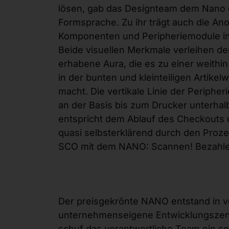
lösen, gab das Designteam dem Nano 
Formsprache. Zu ihr trägt auch die An
Komponenten und Peripheriemodule in e
Beide visuellen Merkmale verleihen de
erhabene Aura, die es zu einer weithi
in der bunten und kleinteiligen Artikel
macht. Die vertikale Linie der Periph
an der Basis bis zum Drucker unterhal
entspricht dem Ablauf des Checkouts 
quasi selbsterklärend durch den Prozes
SCO mit dem NANO: Scannen! Bezahlen
Der preisgekrönte NANO entstand in v
unternehmenseigene Entwicklungszentr
schuf das verantwortliche Team ein se