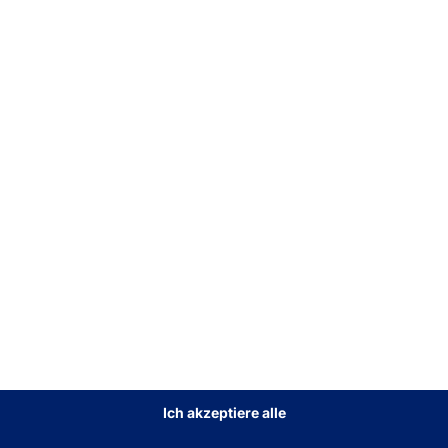
:
UNSER ÜBERALL-
FÜR 
PELT?
KIOSKTERMINAL FEIERT
UND 
GEBURTSTAG
POL
POLYTOUCH®
SWI
PASSPORT 32
Mehr dazu
Mehr
Ich akzeptiere alle