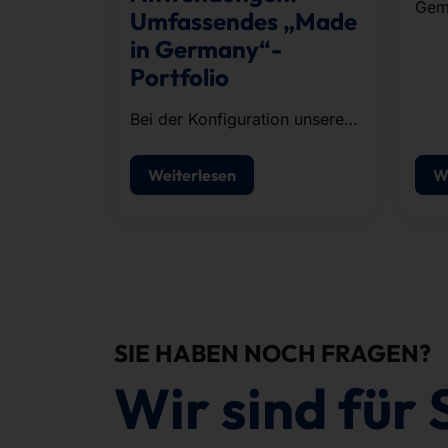
Gem
Umfassendes „Made
Läuf
in Germany“-
Unt
Portfolio
Orga
abso
Bei der Konfiguration unserer
fünf
Systeme stützen wir uns auf
die KI-Infrastruktur von
Weiterlesen
W
NVIDIA.
SIE HABEN NOCH FRAGEN?
Wir sind für 