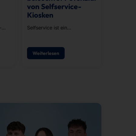
von Selfservice-
Kiosken
-
Selfservice ist ein
strategischer Baustein
moderner POS-Konzepte.
Weiterlesen