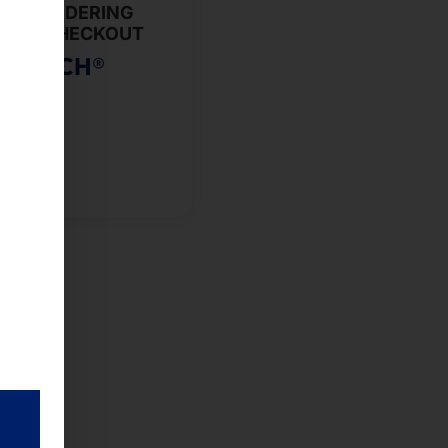
SELF-ORDERING
SELF-CHECKOUT
YTOUCH®
FT
 dazu