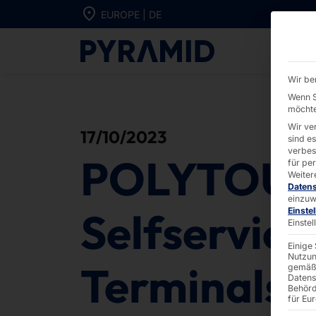
Direkt zum Inhalt wechseln
EUROPE | DE
POLYTOUCH® Se
Wir be
Wenn S
möchte
Wir ve
17/10/2023
sind e
verbes
POLYTOU
für pe
Weiter
Daten
einzuw
Selfservice
Einste
Einste
Einige
Nutzun
Terminals f
gemäß 
Datens
Behörd
für Eu