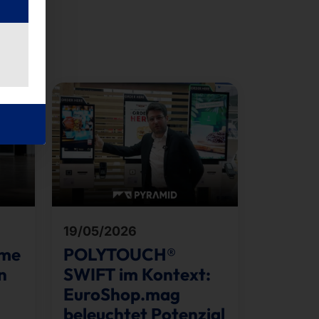
19/05/2026
eme
POLYTOUCH®
n
SWIFT im Kontext:
EuroShop.mag
beleuchtet Potenzial