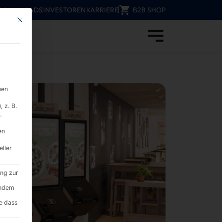
DOWNLOADS
INVESTOREN
KARRIERE
B2B SHOP
Mit diesem Button wird der Dialog geschlossen. Seine Funktionalität ist i
D
nen
 z. B.
.
en
eller
ung zur
endem
e dass