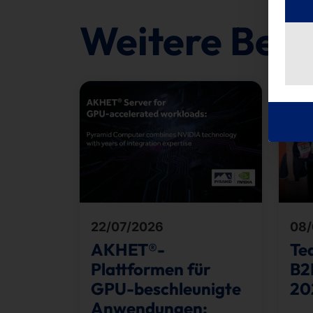
Weitere Beit
22/07/2026
08/
AKHET®-
Te
Plattformen für
B2
GPU-beschleunigte
20
Anwendungen: