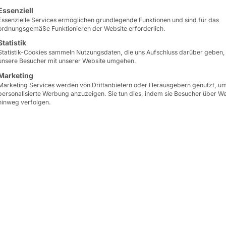
lgt eine Liste der Service-Gruppen, für die eine Einwilligun
Essenziell
Essenzielle Services ermöglichen grundlegende Funktionen und sind für das
ordnungsgemäße Funktionieren der Website erforderlich.
Statistik
Statistik-Cookies sammeln Nutzungsdaten, die uns Aufschluss darüber geben,
unsere Besucher mit unserer Website umgehen.
Marketing
Marketing Services werden von Drittanbietern oder Herausgebern genutzt, u
D
den Systemgastronomen
VAPIANO
mit
POLYTOU
personalisierte Werbung anzuzeigen. Sie tun dies, indem sie Besucher über W
hinweg verfolgen.
l-Restaurant in Kassel können die Gäste an Digital 
 und bezahlen.
 hier.
g arbeiten VAPIONO und PYRAMID zusammen. Das Bil
ng und Lokalisation System verfolgt den Gast über s
registriert. So kann die Bedienung den Gast auch d