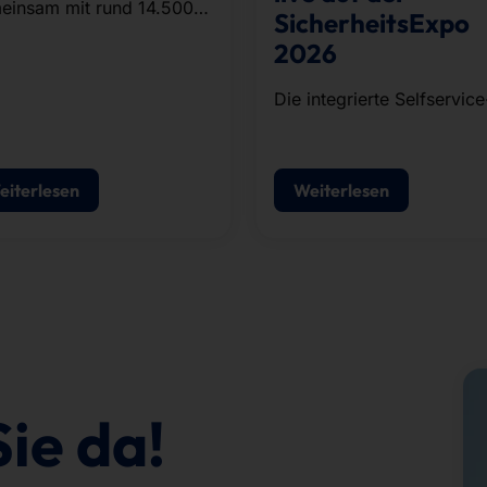
einsam mit rund 14.500
SicherheitsExpo
erinnen und Läufern aus
2026
ernehmen und
nisationen der Region
Die integrierte Selfservice
lvierte das Team die rund
Lösung für
 Kilometer lange Strecke.
Besucherregistrierung,
Ausweisdruck und
eiterlesen
Weiterlesen
Zutrittskontrolle.
Sie da!