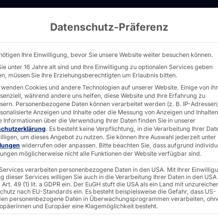
Datenschutz-Präferenz
lfservice-Terminals für VAPIANO - PYRAMI
nötigen Ihre Einwilligung, bevor Sie unsere Website weiter besuchen können.
ie unter 16 Jahre alt sind und Ihre Einwilligung zu optionalen Services geben
n, müssen Sie Ihre Erziehungsberechtigten um Erlaubnis bitten.
rwenden Cookies und andere Technologien auf unserer Website. Einige von ih
ssenziell, während andere uns helfen, diese Website und Ihre Erfahrung zu
sern.
Personenbezogene Daten können verarbeitet werden (z. B. IP-Adressen),
CH®
rsonalisierte Anzeigen und Inhalte oder die Messung von Anzeigen und Inhalten
e Informationen über die Verwendung Ihrer Daten finden Sie in unserer
schutzerklärung
.
Es besteht keine Verpflichtung, in die Verarbeitung Ihrer Dat
illigen, um dieses Angebot zu nutzen.
Sie können Ihre Auswahl jederzeit unter
-
llungen
widerrufen oder anpassen.
Bitte beachten Sie, dass aufgrund individu
llungen möglicherweise nicht alle Funktionen der Website verfügbar sind.
 Services verarbeiten personenbezogene Daten in den USA. Mit Ihrer Einwillig
g dieser Services willigen Sie auch in die Verarbeitung Ihrer Daten in den USA
ür
Art. 49 (1) lit. a GDPR ein. Der EuGH stuft die USA als ein Land mit unzureich
chutz nach EU-Standards ein. Es besteht beispielsweise die Gefahr, dass US-
en personenbezogene Daten in Überwachungsprogrammen verarbeiten, ohn
ropäerinnen und Europäer eine Klagemöglichkeit besteht.