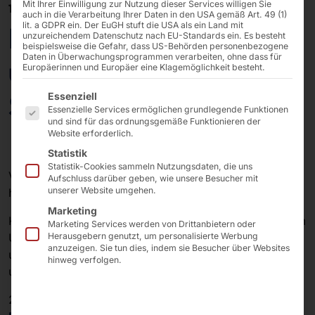
Mit Ihrer Einwilligung zur Nutzung dieser Services willigen Sie
18/08/2025
auch in die Verarbeitung Ihrer Daten in den USA gemäß Art. 49 (1)
lit. a GDPR ein. Der EuGH stuft die USA als ein Land mit
Pyramid Computer
unzureichendem Datenschutz nach EU-Standards ein. Es besteht
beispielsweise die Gefahr, dass US-Behörden personenbezogene
Daten in Überwachungsprogrammen verarbeiten, ohne dass für
unterstützt
Europäerinnen und Europäer eine Klagemöglichkeit besteht.
Es folgt eine Liste der Service-Gruppen, für die eine E
Sommerferiencamps
Essenziell
Essenzielle Services ermöglichen grundlegende Funktionen
und sind für das ordnungsgemäße Funktionieren der
Website erforderlich.
Statistik
Statistik-Cookies sammeln Nutzungsdaten, die uns
Vor
40 Jahren
haben wir in
Freiburg
klein begonnen,
Aufschluss darüber geben, wie unsere Besucher mit
unserer Website umgehen.
heute sind wir
weltweit
unterwegs!
Marketing
Kluge
Köpfe und fleißige Hände
aus der Stadt und dem
Marketing Services werden von Drittanbietern oder
Umland haben uns groß gemacht. Deshalb fühlen wir
Herausgebern genutzt, um personalisierte Werbung
anzuzeigen. Sie tun dies, indem sie Besucher über Websites
uns der
Region
und ihren
Menschen
eng verbunden
hinweg verfolgen.
und verpflichtet.
2024 unterstützten wir erstmals die