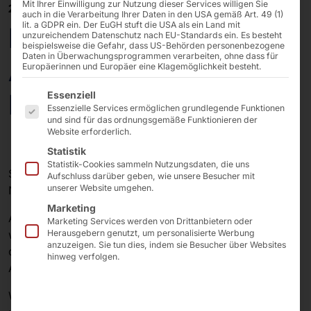
Mit Ihrer Einwilligung zur Nutzung dieser Services willigen Sie
25/09/2023
auch in die Verarbeitung Ihrer Daten in den USA gemäß Art. 49 (1)
lit. a GDPR ein. Der EuGH stuft die USA als ein Land mit
Pyramid North
unzureichendem Datenschutz nach EU-Standards ein. Es besteht
beispielsweise die Gefahr, dass US-Behörden personenbezogene
Daten in Überwachungsprogrammen verarbeiten, ohne dass für
America Inc. auf
Europäerinnen und Europäer eine Klagemöglichkeit besteht.
Es folgt eine Liste der Service-Gruppen, für die eine E
IAAPA Expo 2023
Essenziell
Essenzielle Services ermöglichen grundlegende Funktionen
und sind für das ordnungsgemäße Funktionieren der
Website erforderlich.
Statistik
Statistik-Cookies sammeln Nutzungsdaten, die uns
SAVE THE DATE: IAAPA EXPO in Orlando – 14. bis 17.
Aufschluss darüber geben, wie unsere Besucher mit
unserer Website umgehen.
November 2023
Marketing
Aufregende Neuigkeiten!
Pyramid North America Inc
.
Marketing Services werden von Drittanbietern oder
wird auf der
IAAPA Expo 2023
in Orlando ausstellen –
Herausgebern genutzt, um personalisierte Werbung
anzuzeigen. Sie tun dies, indem sie Besucher über Websites
der weltweit wichtigsten Veranstaltung der
hinweg verfolgen.
Attraktionsbranche.
Wir laden alle unsere Kunden und Partner herzlich ein,