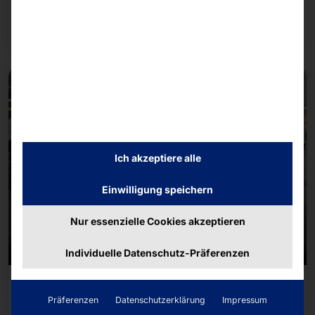
Region absolvierte das Team die rund fünf
Weiterlesen
Kilometer lange Strecke.
Ich akzeptiere alle
Einwilligung speichern
Nur essenzielle Cookies akzeptieren
Individuelle Datenschutz-Präferenzen
26/06/2026
Präferenzen
Datenschutzerklärung
Impressum
Besuchermanagement 2.0 mit sicheren