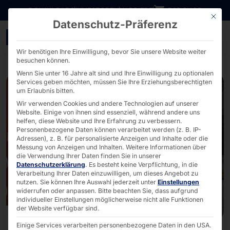
Direkt zum Inhalt wechseln
DOWNLOADS
INVESTOREN
KARRIERE
B2B SHOP
Mit die
Datenschutz-Präferenz
Recap CES 2025 in Las V
Wir benötigen Ihre Einwilligung, bevor Sie unsere Website weiter
besuchen können.
Wenn Sie unter 16 Jahre alt sind und Ihre Einwilligung zu optionalen
Services geben möchten, müssen Sie Ihre Erziehungsberechtigten
um Erlaubnis bitten.
Wir verwenden Cookies und andere Technologien auf unserer
Website. Einige von ihnen sind essenziell, während andere uns
helfen, diese Website und Ihre Erfahrung zu verbessern.
Personenbezogene Daten können verarbeitet werden (z. B. IP-
Adressen), z. B. für personalisierte Anzeigen und Inhalte oder die
Messung von Anzeigen und Inhalten.
Weitere Informationen über
die Verwendung Ihrer Daten finden Sie in unserer
Datenschutzerklärung
.
Es besteht keine Verpflichtung, in die
Verarbeitung Ihrer Daten einzuwilligen, um dieses Angebot zu
nutzen.
Sie können Ihre Auswahl jederzeit unter
Einstellungen
widerrufen oder anpassen.
Bitte beachten Sie, dass aufgrund
individueller Einstellungen möglicherweise nicht alle Funktionen
der Website verfügbar sind.
Einige Services verarbeiten personenbezogene Daten in den USA.