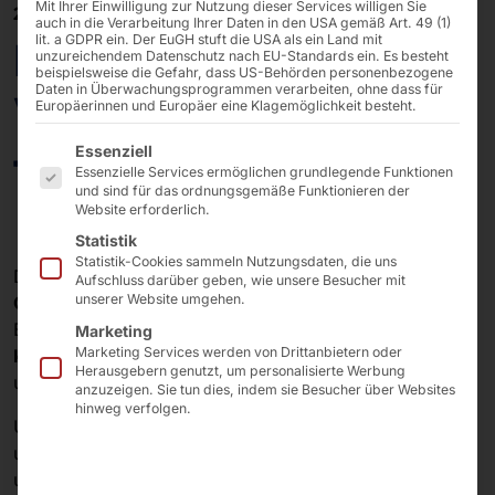
Mit Ihrer Einwilligung zur Nutzung dieser Services willigen Sie
24/01/2025
auch in die Verarbeitung Ihrer Daten in den USA gemäß Art. 49 (1)
lit. a GDPR ein. Der EuGH stuft die USA als ein Land mit
Recap CES 2025 in Las
unzureichendem Datenschutz nach EU-Standards ein. Es besteht
beispielsweise die Gefahr, dass US-Behörden personenbezogene
Daten in Überwachungsprogrammen verarbeiten, ohne dass für
Vegas: Vorhang auf
Europäerinnen und Europäer eine Klagemöglichkeit besteht.
Es folgt eine Liste der Service-Gruppen, für die eine E
für faytech
Essenziell
Essenzielle Services ermöglichen grundlegende Funktionen
und sind für das ordnungsgemäße Funktionieren der
Website erforderlich.
Statistik
Statistik-Cookies sammeln Nutzungsdaten, die uns
Die
CES 2025
in Las Vegas bot uns die
großartige
Aufschluss darüber geben, wie unsere Besucher mit
unserer Website umgehen.
Gelegenheit
, unsere
faytech®-Innovationen
im
Bereich Touch-Technologie zu präsentieren und mit
Marketing
Marketing Services werden von Drittanbietern oder
Kunden
,
Partnern
und
Interessenten
über aktuelle
Herausgebern genutzt, um personalisierte Werbung
und zukünftige Entwicklungen zu
sprechen
.
anzuzeigen. Sie tun dies, indem sie Besucher über Websites
hinweg verfolgen.
Unter diesem Link lesen Sie
alle Highlights
der Messe
und hier gibt es einen
kompletten Rundgang
über
unseren Stand. Wir wünschen viel Vergnügen!