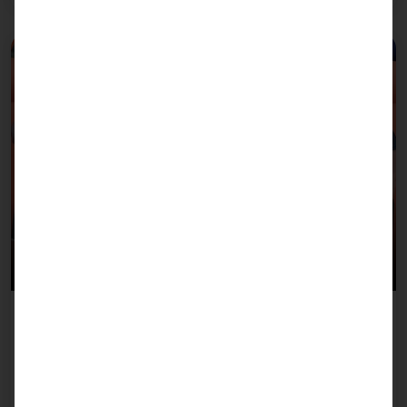
08/07/2026
Team Pyramid beim B2Run Freiburg 2026
Gemeinsam mit rund 14.500 Läuferinnen und
Läufern aus Unternehmen und Organisationen der