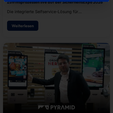
Zutrittsprozessen live auf der SicherheitsExpo 2026
Die integrierte Selfservice-Lösung für
Besucherregistrierung, Ausweisdruck und
Zutrittskontrolle.
Weiterlesen