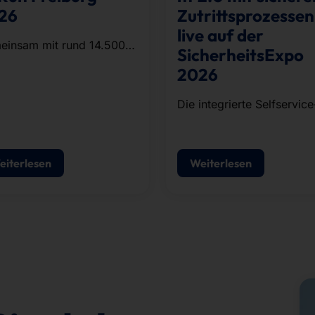
26
Zutrittsprozessen
live auf der
einsam mit rund 14.500
SicherheitsExpo
erinnen und Läufern aus
2026
ernehmen und
nisationen der Region
Die integrierte Selfservice
lvierte das Team die rund
Lösung für
 Kilometer lange Strecke.
Besucherregistrierung,
Ausweisdruck und
eiterlesen
Weiterlesen
Zutrittskontrolle.