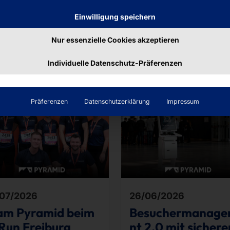
Einwilligung speichern
Nur essenzielle Cookies akzeptieren
räge
Individuelle Datenschutz-Präferenzen
Präferenzen
Datenschutzerklärung
Impressum
07/2026
26/06/2026
am Pyramid beim
Besuchermanag
Run Freiburg
nt 2.0 mit sichere