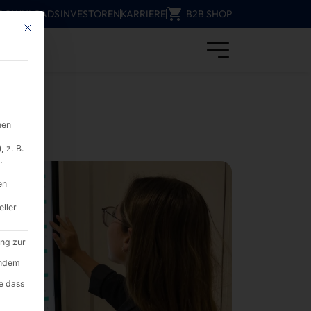
DOWNLOADS
INVESTOREN
KARRIERE
B2B SHOP
Mit diesem Button wird der Dialog geschlossen. Seine Funktionalität ist i
sieren die Menüerfassung - PYRAMID
nen
 z. B.
.
en
eller
ung zur
endem
e dass