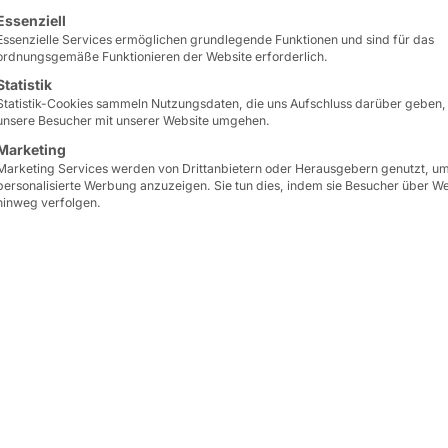
lgt eine Liste der Service-Gruppen, für die eine Einwilligun
Essenziell
Essenzielle Services ermöglichen grundlegende Funktionen und sind für das
ordnungsgemäße Funktionieren der Website erforderlich.
en die
Statistik
Statistik-Cookies sammeln Nutzungsdaten, die uns Aufschluss darüber geben,
unsere Besucher mit unserer Website umgehen.
sung
Marketing
Marketing Services werden von Drittanbietern oder Herausgebern genutzt, u
personalisierte Werbung anzuzeigen. Sie tun dies, indem sie Besucher über W
hinweg verfolgen.
Softwarespezialist für Küchen- und Logistikprozesse
er Menüerfassung in Krankenhäusern und Rehaklinike
PASSPORT 32
als Kiosklösung zur
Digitalisierung
 Ziel ist es, Essensbestellungen effizienter zu gest