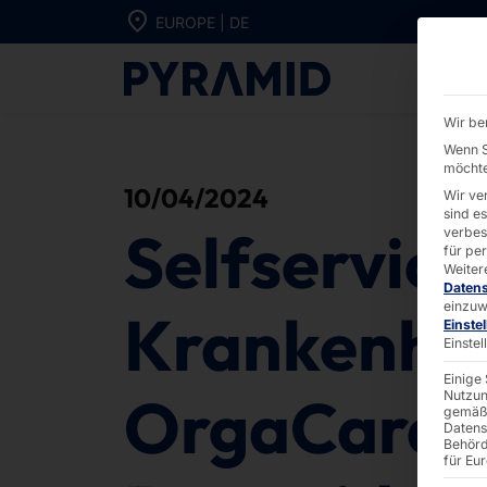
Direkt zum Inhalt wechseln
EUROPE | DE
Selfservice i
Wir be
Wenn S
möchte
10/04/2024
Wir ve
sind e
Selfservice
verbes
für pe
Weiter
Daten
einzuw
Krankenha
Einste
Einste
Einige
OrgaCard 
Nutzun
gemäß 
Datens
Behörd
für Eu