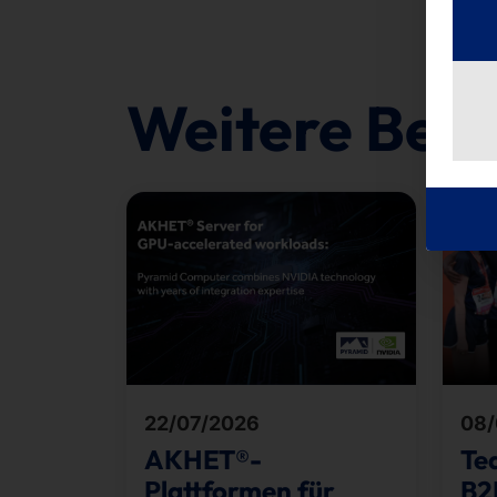
Weitere Beit
22/07/2026
08/
AKHET®-
Te
Plattformen für
B2