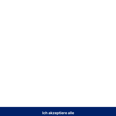
SELBSTBEDIENUNG:
DIGI
IERT
EINFACH ODER DOPPELT?
POINT
POLYTOUCH®
POL
PASSPORT 27
FLEX
Heal
Mehr dazu
Mehr
Ich akzeptiere alle