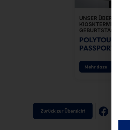
UNSER ÜBERALL-
KIOSKTERMINAL FE
GEBURTSTAG
POLYTOUCH®
PASSPORT 32
Mehr dazu
Zurück zur Übersicht