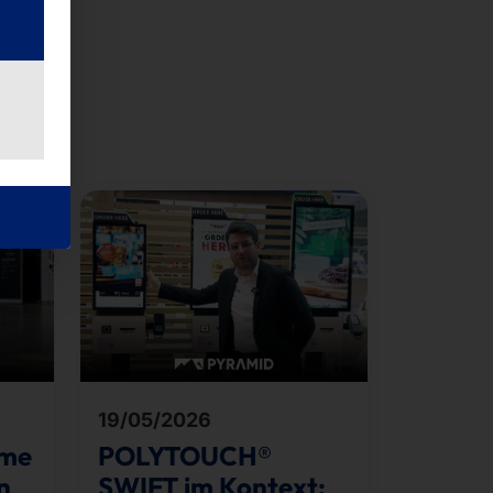
19/05/2026
eme
POLYTOUCH®
n
SWIFT im Kontext: