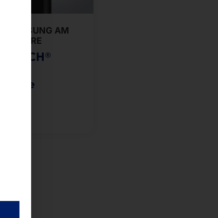
TALE LÖSUNG AM
 OF CARE
YTOUCH®
21.5
thcare
 dazu