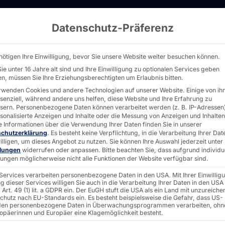
Datenschutz-Präferenz
m Krankenhaus: OrgaCard und Pyramid digitali
nötigen Ihre Einwilligung, bevor Sie unsere Website weiter besuchen können.
ie unter 16 Jahre alt sind und Ihre Einwilligung zu optionalen Services geben
n, müssen Sie Ihre Erziehungsberechtigten um Erlaubnis bitten.
rwenden Cookies und andere Technologien auf unserer Website. Einige von ih
ssenziell, während andere uns helfen, diese Website und Ihre Erfahrung zu
 im
sern.
Personenbezogene Daten können verarbeitet werden (z. B. IP-Adressen),
rsonalisierte Anzeigen und Inhalte oder die Messung von Anzeigen und Inhalten
e Informationen über die Verwendung Ihrer Daten finden Sie in unserer
schutzerklärung
.
Es besteht keine Verpflichtung, in die Verarbeitung Ihrer Dat
illigen, um dieses Angebot zu nutzen.
Sie können Ihre Auswahl jederzeit unter
us:
llungen
widerrufen oder anpassen.
Bitte beachten Sie, dass aufgrund individu
llungen möglicherweise nicht alle Funktionen der Website verfügbar sind.
 Services verarbeiten personenbezogene Daten in den USA. Mit Ihrer Einwillig
und
g dieser Services willigen Sie auch in die Verarbeitung Ihrer Daten in den USA
Art. 49 (1) lit. a GDPR ein. Der EuGH stuft die USA als ein Land mit unzureich
chutz nach EU-Standards ein. Es besteht beispielsweise die Gefahr, dass US-
en personenbezogene Daten in Überwachungsprogrammen verarbeiten, ohn
ropäerinnen und Europäer eine Klagemöglichkeit besteht.