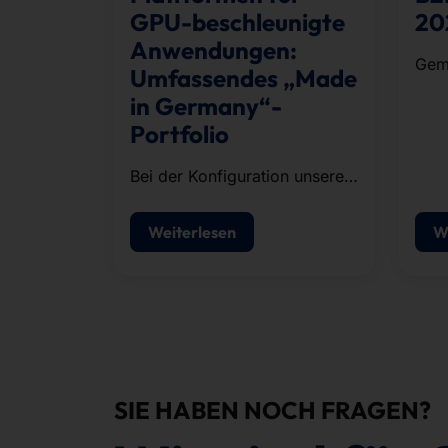
GPU-beschleunigte
20
Anwendungen:
Gem
Umfassendes „Made
Läuf
in Germany“-
Unt
Portfolio
Orga
abso
Bei der Konfiguration unserer
fünf
Systeme stützen wir uns auf
die KI-Infrastruktur von
Weiterlesen
W
NVIDIA.
SIE HABEN NOCH FRAGEN?