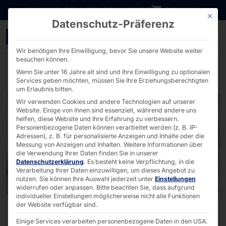
Direkt zum Inhalt wechseln
DOWNLOADS
INVESTOREN
KARRIERE
B2B SHOP
Mit die
Datenschutz-Präferenz
Theorie trifft Praxis: D
Wir benötigen Ihre Einwilligung, bevor Sie unsere Website weiter
besuchen können.
Wenn Sie unter 16 Jahre alt sind und Ihre Einwilligung zu optionalen
Services geben möchten, müssen Sie Ihre Erziehungsberechtigten
um Erlaubnis bitten.
Wir verwenden Cookies und andere Technologien auf unserer
Website. Einige von ihnen sind essenziell, während andere uns
helfen, diese Website und Ihre Erfahrung zu verbessern.
Personenbezogene Daten können verarbeitet werden (z. B. IP-
Adressen), z. B. für personalisierte Anzeigen und Inhalte oder die
Messung von Anzeigen und Inhalten.
Weitere Informationen über
die Verwendung Ihrer Daten finden Sie in unserer
Datenschutzerklärung
.
Es besteht keine Verpflichtung, in die
Verarbeitung Ihrer Daten einzuwilligen, um dieses Angebot zu
nutzen.
Sie können Ihre Auswahl jederzeit unter
Einstellungen
widerrufen oder anpassen.
Bitte beachten Sie, dass aufgrund
individueller Einstellungen möglicherweise nicht alle Funktionen
der Website verfügbar sind.
Einige Services verarbeiten personenbezogene Daten in den USA.