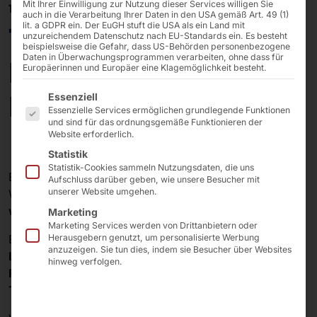
Mit Ihrer Einwilligung zur Nutzung dieser Services willigen Sie
17/06/2025
auch in die Verarbeitung Ihrer Daten in den USA gemäß Art. 49 (1)
lit. a GDPR ein. Der EuGH stuft die USA als ein Land mit
Theorie trifft Praxis:
unzureichendem Datenschutz nach EU-Standards ein. Es besteht
beispielsweise die Gefahr, dass US-Behörden personenbezogene
Daten in Überwachungsprogrammen verarbeiten, ohne dass für
Duales Studium bei
Europäerinnen und Europäer eine Klagemöglichkeit besteht.
Es folgt eine Liste der Service-Gruppen, für die eine E
Pyramid Computer
Essenziell
Essenzielle Services ermöglichen grundlegende Funktionen
und sind für das ordnungsgemäße Funktionieren der
Website erforderlich.
Statistik
Statistik-Cookies sammeln Nutzungsdaten, die uns
Ein
duales Studium
verbindet das Beste aus zwei
Aufschluss darüber geben, wie unsere Besucher mit
unserer Website umgehen.
Welten –
fundierte Theorie
an der Hochschule und
wertvolle Praxiserfahrung
im Unternehmen.
Marketing
Marketing Services werden von Drittanbietern oder
Bei
Pyramid
erfolgt der Wechsel zwischen der
DHBW
Herausgebern genutzt, um personalisierte Werbung
anzuzeigen. Sie tun dies, indem sie Besucher über Websites
Lörrach
und unserem
Unternehmenshauptsitz in
hinweg verfolgen.
Freiburg
, wo wir unsere dualen Studenten
aktiv
ins
Tagesgeschäft
einbinden.