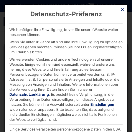
Direkt zum Inhalt wechseln
DOWNLOADS
INVESTOREN
KARRIERE
B2B SHOP
Mit die
Datenschutz-Präferenz
10.1" - 27" Alu-Frame T
Wir benötigen Ihre Einwilligung, bevor Sie unsere Website weiter
besuchen können.
Wenn Sie unter 16 Jahre alt sind und Ihre Einwilligung zu optionalen
Services geben möchten, müssen Sie Ihre Erziehungsberechtigten
um Erlaubnis bitten.
Wir verwenden Cookies und andere Technologien auf unserer
Website. Einige von ihnen sind essenziell, während andere uns
helfen, diese Website und Ihre Erfahrung zu verbessern.
Personenbezogene Daten können verarbeitet werden (z. B. IP-
Adressen), z. B. für personalisierte Anzeigen und Inhalte oder die
Messung von Anzeigen und Inhalten.
Weitere Informationen über
die Verwendung Ihrer Daten finden Sie in unserer
Datenschutzerklärung
.
Es besteht keine Verpflichtung, in die
Verarbeitung Ihrer Daten einzuwilligen, um dieses Angebot zu
nutzen.
Sie können Ihre Auswahl jederzeit unter
Einstellungen
widerrufen oder anpassen.
Bitte beachten Sie, dass aufgrund
individueller Einstellungen möglicherweise nicht alle Funktionen
der Website verfügbar sind.
Einige Services verarbeiten personenbezogene Daten in den USA.