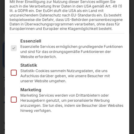
Mit Ihrer Einwilligung zur Nutzung dieser Services willigen Sie
auch in die Verarbeitung Ihrer Daten in den USA gemäß Art. 49 (1)
lit. a GDPR ein. Der EuGH stuft die USA als ein Land mit
unzureichendem Datenschutz nach EU-Standards ein. Es besteht
beispielsweise die Gefahr, dass US-Behörden personenbezogene
Daten in Überwachungsprogrammen verarbeiten, ohne dass für
Europäerinnen und Europäer eine Klagemöglichkeit besteht.
Es folgt eine Liste der Service-Gruppen, für die eine E
Essenziell
Essenzielle Services ermöglichen grundlegende Funktionen
und sind für das ordnungsgemäße Funktionieren der
Website erforderlich.
Statistik
Statistik-Cookies sammeln Nutzungsdaten, die uns
Aufschluss darüber geben, wie unsere Besucher mit
7" - 27"
unserer Website umgehen.
Elkhart Lake x6413E
Marketing
Marketing Services werden von Drittanbietern oder
Touch PCs (Alu)
Herausgebern genutzt, um personalisierte Werbung
anzuzeigen. Sie tun dies, indem sie Besucher über Websites
hinweg verfolgen.
Verfügbare Touch-Displaygrößen:
10.1″, 15.6″, 21.5″, 24″, 27″