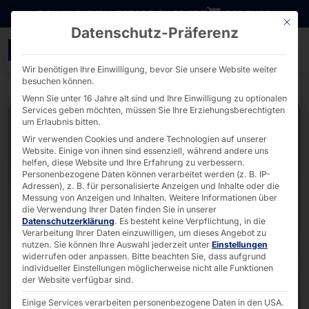
Direkt zum Inhalt wechseln
DOWNLOADS
INVESTOREN
KARRIERE
B2B SHOP
Mit die
Datenschutz-Präferenz
1U Storage Server - AKH
Wir benötigen Ihre Einwilligung, bevor Sie unsere Website weiter
besuchen können.
Wenn Sie unter 16 Jahre alt sind und Ihre Einwilligung zu optionalen
Services geben möchten, müssen Sie Ihre Erziehungsberechtigten
um Erlaubnis bitten.
Wir verwenden Cookies und andere Technologien auf unserer
Website. Einige von ihnen sind essenziell, während andere uns
helfen, diese Website und Ihre Erfahrung zu verbessern.
Personenbezogene Daten können verarbeitet werden (z. B. IP-
Adressen), z. B. für personalisierte Anzeigen und Inhalte oder die
Messung von Anzeigen und Inhalten.
Weitere Informationen über
die Verwendung Ihrer Daten finden Sie in unserer
Datenschutzerklärung
.
Es besteht keine Verpflichtung, in die
Verarbeitung Ihrer Daten einzuwilligen, um dieses Angebot zu
nutzen.
Sie können Ihre Auswahl jederzeit unter
Einstellungen
widerrufen oder anpassen.
Bitte beachten Sie, dass aufgrund
individueller Einstellungen möglicherweise nicht alle Funktionen
der Website verfügbar sind.
Einige Services verarbeiten personenbezogene Daten in den USA.