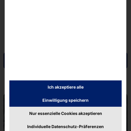
IPMI Server Management
Expansion Slot mit PCIe 5.0 x16 (Full Height &
Half Length)
DDR5 ECC Reg. bis 256GB
Onboard LAN: 2x 10GbE, 2x 1GbE
Datenblatt herunterladen
Ich akzeptiere alle
Einwilligung speichern
Nur essenzielle Cookies akzeptieren
Individuelle Datenschutz-Präferenzen