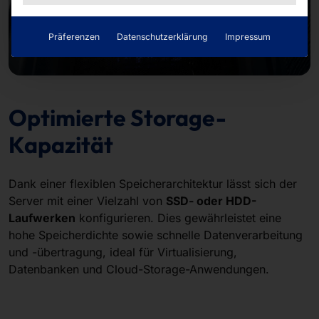
Präferenzen
Datenschutzerklärung
Impressum
Optimierte Storage-
Kapazität
Dank einer flexiblen Speicherarchitektur lässt sich der
Server mit einer Vielzahl von
SSD- oder HDD-
Laufwerken
konfigurieren. Dies gewährleistet eine
hohe Speicherdichte sowie schnelle Datenverarbeitung
und -übertragung, ideal für Virtualisierung,
Datenbanken und Cloud-Storage-Anwendungen.