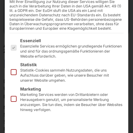
Mit Ihrer Einwilligung zur Nutzung dieser Services willigen Sie
auch in die Verarbeitung Ihrer Daten in den USA gemäß Art. 49 (1)
lit. a GDPR ein. Der EuGH stuft die USA als ein Land mit
unzureichendem Datenschutz nach EU-Standards ein. Es besteht
beispielsweise die Gefahr, dass US-Behörden personenbezogene
Daten in Überwachungsprogrammen verarbeiten, ohne dass für
Europäerinnen und Europäer eine Klagemöglichkeit besteht.
Es folgt eine Liste der Service-Gruppen, für die eine E
Essenziell
AKHET® NETWORK SERVER - WINDOWS SERVER 2025
Essenzielle Services ermöglichen grundlegende Funktionen
ZERTIFIZIERT
und sind für das ordnungsgemäße Funktionieren der
Website erforderlich.
Essential 1U
Statistik
Statistik-Cookies sammeln Nutzungsdaten, die uns
Aufschluss darüber geben, wie unsere Besucher mit
unserer Website umgehen.
Der
AKHET® Essential 1U
ist die ideale Lösung für
Unternehmen, die eine leistungsfähige und
Marketing
Marketing Services werden von Drittanbietern oder
platzsparende Serverinfrastruktur benötigen.
Herausgebern genutzt, um personalisierte Werbung
anzuzeigen. Sie tun dies, indem sie Besucher über Websites
Mit nur einer Höheneinheit (1U) bietet dieser Storage
hinweg verfolgen.
Server eine beeindruckende Rechen- und
Speicherleistung für anspruchsvolle Anwendungen in
Rechenzentren, Cloud-Umgebungen und