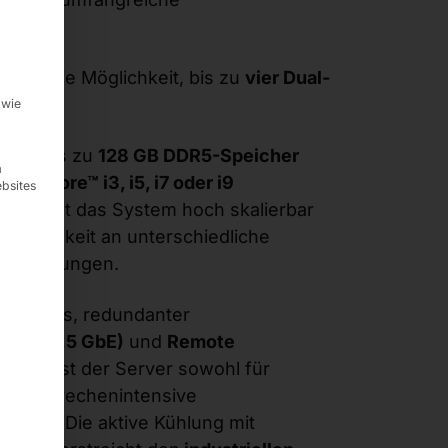
g erteilt werden kann. Die erste Service-Gruppe ist essenzi
etet.
 ist die Möglichkeit, bis zu
vier Dual-
.
 wie
 von bis zu
128 GB DDR5-Speicher
m
ntel® Core™ i3, i5, i7 oder i9
ebsites
. Gen)
ist das System hoch skalierbar
gsfähigkeit an unterschiedliche
nforderungen.
rungsslots, redundanter
GbE + 2,5 GbE)
und
Remote
 iAMT ist der Server sowohl für
ch für rechenintensive
gnet. Die aktive Kühlung mit