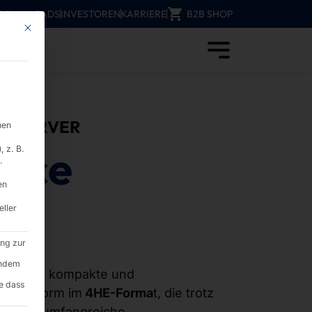
DOWNLOADS
INVESTOREN
KARRIERE
B2B SHOP
Mit diesem Button wird der Dialog geschlossen. Seine Funktionalität ist i
IE-SERVER
nen
nce
 z. B.
.
en
0i
eller
ung zur
endem
ist eine kompakte und
e dass
erplattform im
4HE-Forma
t, die trotz
0 mm) umfangreiche