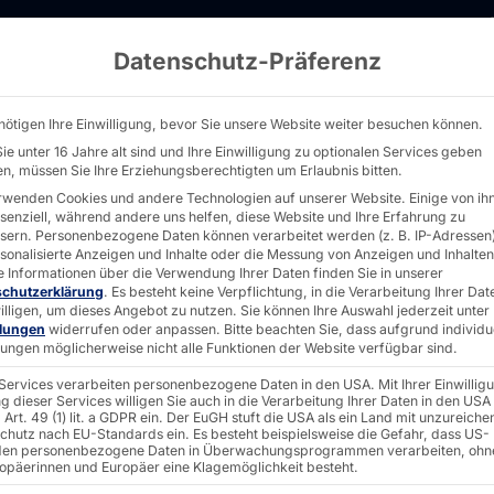
Datenschutz-Präferenz
dustire Server mit bis zu 4 Dual-Slot GPUs
nötigen Ihre Einwilligung, bevor Sie unsere Website weiter besuchen können.
ie unter 16 Jahre alt sind und Ihre Einwilligung zu optionalen Services geben
n, müssen Sie Ihre Erziehungsberechtigten um Erlaubnis bitten.
AKHET® INDUSTR
rwenden Cookies und andere Technologien auf unserer Website. Einige von ih
ssenziell, während andere uns helfen, diese Website und Ihre Erfahrung zu
Endura
sern.
Personenbezogene Daten können verarbeitet werden (z. B. IP-Adressen),
rsonalisierte Anzeigen und Inhalte oder die Messung von Anzeigen und Inhalten
e Informationen über die Verwendung Ihrer Daten finden Sie in unserer
schutzerklärung
.
Es besteht keine Verpflichtung, in die Verarbeitung Ihrer Dat
illigen, um dieses Angebot zu nutzen.
Sie können Ihre Auswahl jederzeit unter
F4U35
llungen
widerrufen oder anpassen.
Bitte beachten Sie, dass aufgrund individu
llungen möglicherweise nicht alle Funktionen der Website verfügbar sind.
 Services verarbeiten personenbezogene Daten in den USA. Mit Ihrer Einwillig
g dieser Services willigen Sie auch in die Verarbeitung Ihrer Daten in den USA
Art. 49 (1) lit. a GDPR ein. Der EuGH stuft die USA als ein Land mit unzureich
Der
Endurance F4U350i
chutz nach EU-Standards ein. Es besteht beispielsweise die Gefahr, dass US-
en personenbezogene Daten in Überwachungsprogrammen verarbeiten, ohn
leistungsoptimierte Serv
ropäerinnen und Europäer eine Klagemöglichkeit besteht.
geringer Einbautiefe
(35