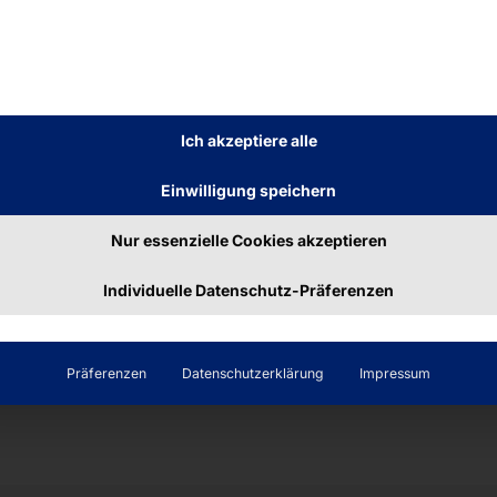
formen:
lti-GPU-Unterstützung auch für VDI (Virtual
Ich akzeptiere alle
ordaten in Echtzeit, z. B. in Smart City,
Einwilligung speichern
Nur essenzielle Cookies akzeptieren
Anwendungen:
tungsserver für Datenbankmanagement oder
Individuelle Datenschutz-Präferenzen
Präferenzen
Datenschutzerklärung
Impressum