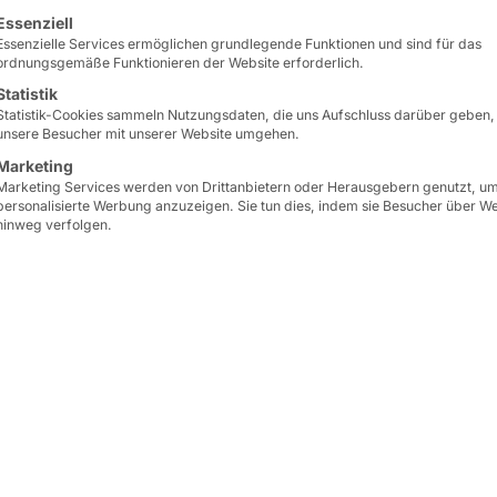
lgt eine Liste der Service-Gruppen, für die eine Einwilligun
Essenziell
Erweiterungsoptionen bi
Essenzielle Services ermöglichen grundlegende Funktionen und sind für das
ordnungsgemäße Funktionieren der Website erforderlich.
Besonders hervorzuheben
Statistik
Slot GPUs
zu integrieren
Statistik-Cookies sammeln Nutzungsdaten, die uns Aufschluss darüber geben,
unsere Besucher mit unserer Website umgehen.
Marketing
Durch die Unterstützung
Marketing Services werden von Drittanbietern oder Herausgebern genutzt, u
und die Wahl zwischen
I
personalisierte Werbung anzuzeigen. Sie tun dies, indem sie Besucher über W
hinweg verfolgen.
Prozessoren (12./13./14
für eine breite Anpassun
Budget- und Leistungsa
Mit vielfältigen Erweite
Netzwerkarchitektur (1 
Management
über Intel®
Standardaufgaben als au
Spezialanwendungen geei