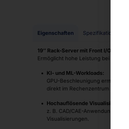
Eigenschaften
Spezifikationen
19″ Rack-Server mit Front I/O
Ermöglicht hohe Leistung bei kleinst
KI- und ML-Workloads:
GPU-Beschleunigung ermöglicht 
direkt im Rechenzentrum oder im 
Hochauflösende Visualisierung &
z. B. CAD/CAE-Anwendungen, digi
Visualisierungen.