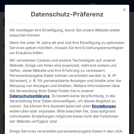
Direkt zum Inhalt wechseln
DOWNLOADS
INVESTOREN
KARRIERE
B2B SHOP
Mit die
Datenschutz-Präferenz
Kiosk Lösungen Lösunge
Wir benötigen Ihre Einwilligung, bevor Sie unsere Website weiter
besuchen können.
Wenn Sie unter 16 Jahre alt sind und Ihre Einwilligung zu optionalen
POLYTOUCH®
Services geben möchten, müssen Sie Ihre Erziehungsberechtigten
um Erlaubnis bitten.
Kiosk Lösungen
Wir verwenden Cookies und andere Technologien auf unserer
Website. Einige von ihnen sind essenziell, während andere uns
helfen, diese Website und Ihre Erfahrung zu verbessern.
Personenbezogene Daten können verarbeitet werden (z. B. IP-
Adressen), z. B. für personalisierte Anzeigen und Inhalte oder die
Messung von Anzeigen und Inhalten.
Weitere Informationen über
die Verwendung Ihrer Daten finden Sie in unserer
Datenschutzerklärung
.
Es besteht keine Verpflichtung, in die
Verarbeitung Ihrer Daten einzuwilligen, um dieses Angebot zu
nutzen.
Sie können Ihre Auswahl jederzeit unter
Einstellungen
widerrufen oder anpassen.
Bitte beachten Sie, dass aufgrund
individueller Einstellungen möglicherweise nicht alle Funktionen
der Website verfügbar sind.
Einige Services verarbeiten personenbezogene Daten in den USA.