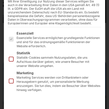
Mit Ihrer Einwilligung zur Nutzung dieser Services willigen Sie
auch in die Verarbeitung Ihrer Daten in den USA gemäß Art. 49 (1)
lit. a GDPR ein. Der EuGH stuft die USA als ein Land mit
unzureichendem Datenschutz nach EU-Standards ein. Es besteht
beispielsweise die Gefahr, dass US-Behörden personenbezogene
Daten in Überwachungsprogrammen verarbeiten, ohne dass für
Europäerinnen und Europäer eine Klagemöglichkeit besteht.
Interaktive Kioske
Es folgt eine Liste der Service-Gruppen, für die eine E
Essenziell
Essenzielle Services ermöglichen grundlegende Funktionen
und sind für das ordnungsgemäße Funktionieren der
Unsere Kiosk Lösungen
Website erforderlich.
Statistik
Statistik-Cookies sammeln Nutzungsdaten, die uns
Aufschluss darüber geben, wie unsere Besucher mit
unserer Website umgehen.
Marketing
Marketing Services werden von Drittanbietern oder
Herausgebern genutzt, um personalisierte Werbung
anzuzeigen. Sie tun dies, indem sie Besucher über Websites
hinweg verfolgen.