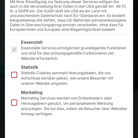
entscheidend sind, überzeugen die
aktiv gekühlten
Mit Ihrer Einwilligung zur Nutzung dieser Services willigen Sie
auch in die Verarbeitung Ihrer Daten in den USA gemäß Art. 49 (1)
Industrie-PCs der Pyramid-Serien
AKHET®
Motion
und
lit. a GDPR ein. Der EuGH stuft die USA als ein Land mit
unzureichendem Datenschutz nach EU-Standards ein. Es besteht
AKHET® Railon
.
beispielsweise die Gefahr, dass US-Behörden personenbezogene
Daten in Überwachungsprogrammen verarbeiten, ohne dass für
Der
optimierte Airflow
und
austauschbare Staubfilter
Europäerinnen und Europäer eine Klagemöglichkeit besteht.
sorgen dafür, dass die Systeme im 24/7-Betrieb und in
Es folgt eine Liste der Service-Gruppen, für die eine E
Essenziell
rauen Industrieumgebungen stabil arbeiten.
Essenzielle Services ermöglichen grundlegende Funktionen
und sind für das ordnungsgemäße Funktionieren der
Die kompakten Gehäusevarianten lassen sich flexibel
Website erforderlich.
auf der
Hutschiene, an der Wand oder im
Statistik
Schaltschrank
montieren und garantieren maximale
Statistik-Cookies sammeln Nutzungsdaten, die uns
Performance auf kleinem Raum.
Aufschluss darüber geben, wie unsere Besucher mit
unserer Website umgehen.
Made in Germany
steht dabei für höchste Qualität und
Marketing
Langlebigkeit – auch dann, wenn es in der Produktion
Marketing Services werden von Drittanbietern oder
Herausgebern genutzt, um personalisierte Werbung
richtig ungemütlich zugeht.
anzuzeigen. Sie tun dies, indem sie Besucher über Websites
hinweg verfolgen.