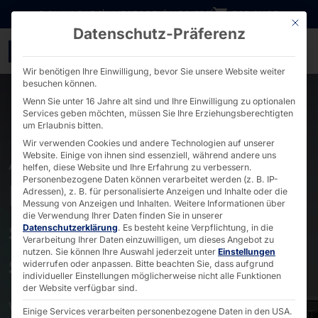
Direkt zum Inhalt wechseln
DOWNLOADS
INVESTOREN
KARRIERE
B2B SHOP
Mit die
Datenschutz-Präferenz
Industrie PCs mit aktive
Wir benötigen Ihre Einwilligung, bevor Sie unsere Website weiter
besuchen können.
Wenn Sie unter 16 Jahre alt sind und Ihre Einwilligung zu optionalen
Services geben möchten, müssen Sie Ihre Erziehungsberechtigten
um Erlaubnis bitten.
Wir verwenden Cookies und andere Technologien auf unserer
Website. Einige von ihnen sind essenziell, während andere uns
AKHET® MOTION & RAILON SERIE
helfen, diese Website und Ihre Erfahrung zu verbessern.
Personenbezogene Daten können verarbeitet werden (z. B. IP-
Industrie-PCs mit
Adressen), z. B. für personalisierte Anzeigen und Inhalte oder die
Messung von Anzeigen und Inhalten.
Weitere Informationen über
die Verwendung Ihrer Daten finden Sie in unserer
starker Kühlung für
Datenschutzerklärung
.
Es besteht keine Verpflichtung, in die
Verarbeitung Ihrer Daten einzuwilligen, um dieses Angebot zu
starke Leistung
nutzen.
Sie können Ihre Auswahl jederzeit unter
Einstellungen
widerrufen oder anpassen.
Bitte beachten Sie, dass aufgrund
individueller Einstellungen möglicherweise nicht alle Funktionen
der Website verfügbar sind.
Wo
hohe Performance
und
Zuverlässigkeit
Einige Services verarbeiten personenbezogene Daten in den USA.