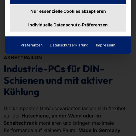
Motion Pro
Nur essenzielle Cookies akzeptieren
Mehr dazu
Individuelle Datenschutz-Präferenzen
Präferenzen
Datenschutzerklärung
Impressum
AKHET® RAILON
Industrie-PCs für DIN-
Schienen und mit aktiver
Kühlung
Die kompakten Gehäusevarianten lassen sich flexibel
auf der
Hutschiene, an der Wand oder im
Schaltschrank
montieren und bringen maximale
Performance auf kleinem Raum.
Made in Germany