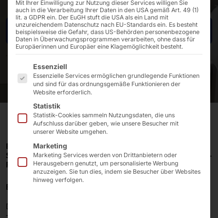
Mit Ihrer Einwilligung zur Nutzung dieser Services willigen Sie
auch in die Verarbeitung Ihrer Daten in den USA gemäß Art. 49 (1)
lit. a GDPR ein. Der EuGH stuft die USA als ein Land mit
unzureichendem Datenschutz nach EU-Standards ein. Es besteht
Kontakt
beispielsweise die Gefahr, dass US-Behörden personenbezogene
Daten in Überwachungsprogrammen verarbeiten, ohne dass für
Europäerinnen und Europäer eine Klagemöglichkeit besteht.
Es folgt eine Liste der Service-Gruppen, für die eine E
Essenziell
Essenzielle Services ermöglichen grundlegende Funktionen
und sind für das ordnungsgemäße Funktionieren der
Website erforderlich.
Statistik
Statistik-Cookies sammeln Nutzungsdaten, die uns
Aufschluss darüber geben, wie unsere Besucher mit
unserer Website umgehen.
EIN WELTWEIT AGIERENDER TECHNOLOGIEKONZERN
Marketing
STEUERT BRIEFSORTIERANLAGEN MITTELS INDUSTRIE-
Marketing Services werden von Drittanbietern oder
PCS AUS DEM HAUSE PYRAMID
Herausgebern genutzt, um personalisierte Werbung
anzuzeigen. Sie tun dies, indem sie Besucher über Websites
hinweg verfolgen.
Einleitung
Der Kunde ist ein weltweit agierender