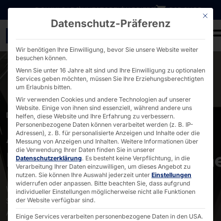
Direkt zum Inhalt wechseln
DOWNLOADS
INVESTOREN
KARRIERE
B2B SHOP
Mit die
Datenschutz-Präferenz
AKHET® für Brief- und 
Wir benötigen Ihre Einwilligung, bevor Sie unsere Website weiter
besuchen können.
Wenn Sie unter 16 Jahre alt sind und Ihre Einwilligung zu optionalen
Services geben möchten, müssen Sie Ihre Erziehungsberechtigten
um Erlaubnis bitten.
Wir verwenden Cookies und andere Technologien auf unserer
Website. Einige von ihnen sind essenziell, während andere uns
DAMIT DIE POST SCHNELL ANKOMMT
helfen, diese Website und Ihre Erfahrung zu verbessern.
Personenbezogene Daten können verarbeitet werden (z. B. IP-
AKHET® für Brief- und
Adressen), z. B. für personalisierte Anzeigen und Inhalte oder die
Messung von Anzeigen und Inhalten.
Weitere Informationen über
die Verwendung Ihrer Daten finden Sie in unserer
Paketdienstunternehm
Datenschutzerklärung
.
Es besteht keine Verpflichtung, in die
Verarbeitung Ihrer Daten einzuwilligen, um dieses Angebot zu
nutzen.
Sie können Ihre Auswahl jederzeit unter
Einstellungen
widerrufen oder anpassen.
Bitte beachten Sie, dass aufgrund
Wir entwickeln und produzieren bis in Details die
individueller Einstellungen möglicherweise nicht alle Funktionen
Systeme, die unser Kunde für die Briefzentren seiner
der Website verfügbar sind.
Auftraggeber benötigt.
Einige Services verarbeiten personenbezogene Daten in den USA.