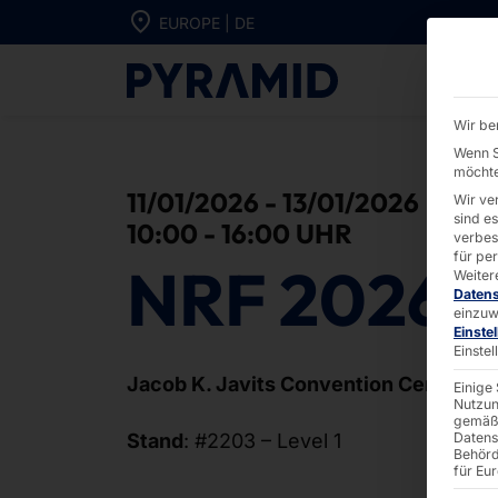
Direkt zum Inhalt wechseln
EUROPE | DE
NRF 2026 - P
Wir be
Wenn S
möchte
11/01/2026 - 13/01/2026
Wir ve
sind e
10:00 - 16:00 UHR
verbes
für pe
NRF 2026
Weiter
Daten
einzuw
Einste
Einste
Jacob K. Javits Convention Center
Einige
Nutzun
gemäß 
Stand
: #2203 – Level 1
Datens
Behörd
für Eu