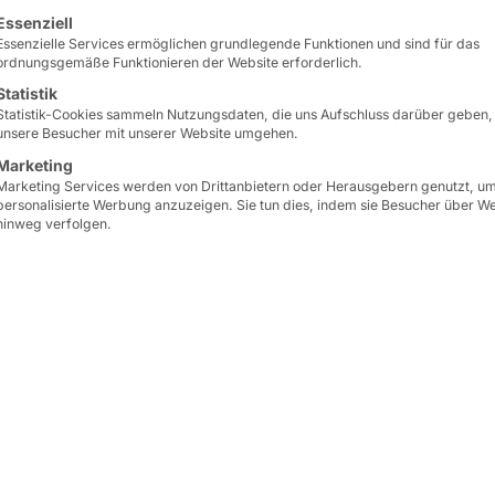
lgt eine Liste der Service-Gruppen, für die eine Einwilligun
Essenziell
Essenzielle Services ermöglichen grundlegende Funktionen und sind für das
ordnungsgemäße Funktionieren der Website erforderlich.
Statistik
Statistik-Cookies sammeln Nutzungsdaten, die uns Aufschluss darüber geben,
unsere Besucher mit unserer Website umgehen.
Marketing
Marketing Services werden von Drittanbietern oder Herausgebern genutzt, u
personalisierte Werbung anzuzeigen. Sie tun dies, indem sie Besucher über W
hinweg verfolgen.
ie wichtigste Informationsquelle der Branche, um au
hritt voraus zu sein. Hier finden Sie die neuesten 
ktvorführungen und praktische Workshops – alles a
m unsere Demos zu erleben und Lösungen zu entdec
etrieb zu optimieren und skalierbare Einzelhandel
 evaluieren oder Ihre nächste Einführung planen – 
dungsbeispiele zu zeigen und Ihre Fragen zu bean