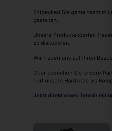
Entdecken Sie gemeinsam mit uns, wie
gestalten.
Unsere Produktexperten freuen sich d
zu diskutieren.
Wir freuen uns auf Ihren Besuch an u
Oder besuchen Sie unsere Partner
SA
dort unsere Hardware als Komplett-Lö
Jetzt direkt einen Termin mit unseren