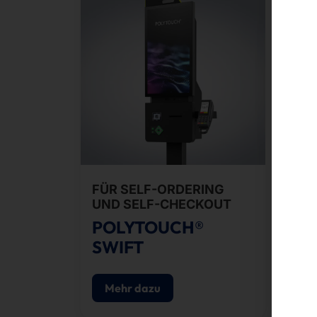
FÜR SELF-ORDERING
MOB
UND SELF-CHECKOUT
SI
POLYTOUCH®
DS
SWIFT
Mehr dazu
M