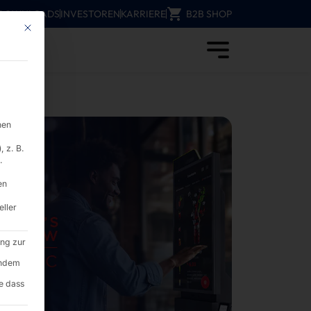
DOWNLOADS
INVESTOREN
KARRIERE
B2B SHOP
Mit diesem Button wird der Dialog geschlossen. Seine Funktionalität ist i
nen
 z. B.
.
en
eller
ung zur
endem
e dass