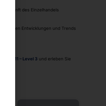
ie Zukunft des Einzelhandels
ie neuesten Entwicklungen und Trends
and 6011 – Level 3
und erleben Sie