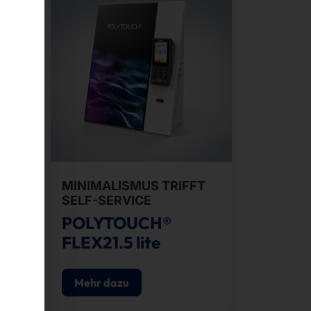
SE
MINIMALISMUS TRIFFT
SELF-SERVICE
POLYTOUCH®
FLEX21.5 lite
Mehr dazu