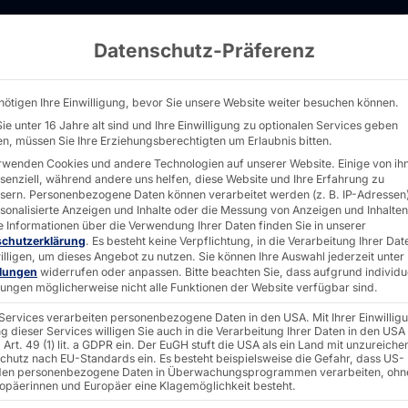
Datenschutz-Präferenz
YRAMID
nötigen Ihre Einwilligung, bevor Sie unsere Website weiter besuchen können.
ie unter 16 Jahre alt sind und Ihre Einwilligung zu optionalen Services geben
n, müssen Sie Ihre Erziehungsberechtigten um Erlaubnis bitten.
rwenden Cookies und andere Technologien auf unserer Website. Einige von ih
ssenziell, während andere uns helfen, diese Website und Ihre Erfahrung zu
sern.
Personenbezogene Daten können verarbeitet werden (z. B. IP-Adressen),
rsonalisierte Anzeigen und Inhalte oder die Messung von Anzeigen und Inhalten
e Informationen über die Verwendung Ihrer Daten finden Sie in unserer
schutzerklärung
.
Es besteht keine Verpflichtung, in die Verarbeitung Ihrer Dat
illigen, um dieses Angebot zu nutzen.
Sie können Ihre Auswahl jederzeit unter
llungen
widerrufen oder anpassen.
Bitte beachten Sie, dass aufgrund individu
llungen möglicherweise nicht alle Funktionen der Website verfügbar sind.
 Services verarbeiten personenbezogene Daten in den USA. Mit Ihrer Einwillig
g dieser Services willigen Sie auch in die Verarbeitung Ihrer Daten in den USA
Art. 49 (1) lit. a GDPR ein. Der EuGH stuft die USA als ein Land mit unzureich
chutz nach EU-Standards ein. Es besteht beispielsweise die Gefahr, dass US-
en personenbezogene Daten in Überwachungsprogrammen verarbeiten, ohn
ropäerinnen und Europäer eine Klagemöglichkeit besteht.