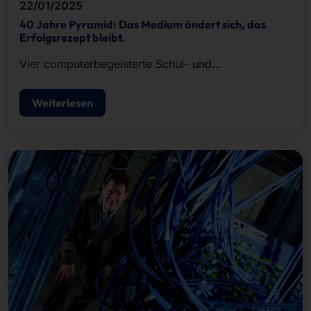
22/01/2025
40 Jahre Pyramid: Das Medium ändert sich, das
Erfolgsrezept bleibt.
Vier computerbegeisterte Schul- und
Studienfreunde erkannten das Potenzial des neuen
Hardware-Formats, gründeten 1985 Pyramid und
Weiterlesen
bedienten den steigenden Bedarf mit Erfolg.