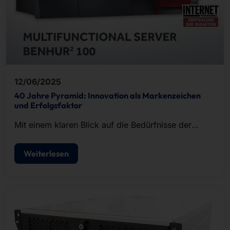
12/06/2025
40 Jahre Pyramid: Innovation als Markenzeichen
und Erfolgsfaktor
Mit einem klaren Blick auf die Bedürfnisse der
Märkte und einem ausgeprägten Sinn für
zukunftsfähige Technologien gestalten wir digitalen
Weiterlesen
Fortschritt.