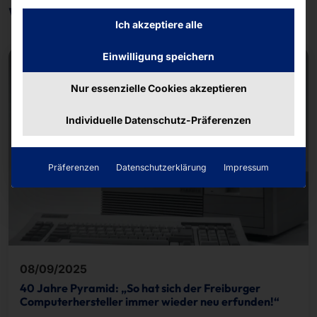
Weitere Beiträge
Ich akzeptiere alle
Einwilligung speichern
Nur essenzielle Cookies akzeptieren
Individuelle Datenschutz-Präferenzen
Präferenzen
Datenschutzerklärung
Impressum
08/09/2025
40 Jahre Pyramid: „So hat sich der Freiburger
Computerhersteller immer wieder neu erfunden!“