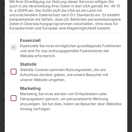
Mit Ihrer Einwilligung zur Nutzung dieser Services willigen Sie
21/02/2025
auch in die Verarbeitung Ihrer Daten in den USA gemäß Art. 49 (1)
lit. a GDPR ein. Der EuGH stuft die USA als ein Land mit
40 Jahre Pyramid:
unzureichendem Datenschutz nach EU-Standards ein. Es besteht
beispielsweise die Gefahr, dass US-Behörden personenbezogene
Daten in Überwachungsprogrammen verarbeiten, ohne dass für
Design als
Europäerinnen und Europäer eine Klagemöglichkeit besteht.
Es folgt eine Liste der Service-Gruppen, für die eine E
Erfolgsfaktor
Essenziell
Essenzielle Services ermöglichen grundlegende Funktionen
und sind für das ordnungsgemäße Funktionieren der
Website erforderlich.
Statistik
Statistik-Cookies sammeln Nutzungsdaten, die uns
Die
Pyramid Computer GmbH
steht seit über vier
Aufschluss darüber geben, wie unsere Besucher mit
unserer Website umgehen.
Jahrzehnten für die Verbindung von technologischer
Innovation und herausragendem Design.
Marketing
Marketing Services werden von Drittanbietern oder
Für das
exzellente Design
unserer
Hardware
wurden
Herausgebern genutzt, um personalisierte Werbung
anzuzeigen. Sie tun dies, indem sie Besucher über Websites
wir im Laufe unserer
Unternehmensgeschichte
immer
hinweg verfolgen.
wieder mit
Auszeichnungen
geehrt. Diese zeigen, dass
wir unsere Kunden mit
hochwertigen Lösungen
versorgen, die
Technologie
,
Funktion
und
Form
in