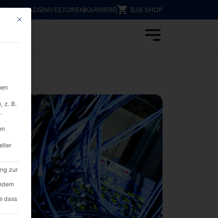
DOWNLOADS
INVESTOREN
KARRIERE
B2B SHOP
Mit diesem Button wird der Dialog geschlossen. Seine Funktionalität ist i
Wissenschaft - PYRAMID
nen
 z. B.
.
en
eller
ung zur
endem
e dass