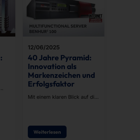
12/06/2025
:
40 Jahre Pyramid:
Innovation als
Markenzeichen und
Erfolgsfaktor
 wir
Mit einem klaren Blick auf die
Bedürfnisse der Märkte und
einem ausgeprägten Sinn für
zukunftsfähige Technologien
gestalten wir digitalen
Weiterlesen
Fortschritt.