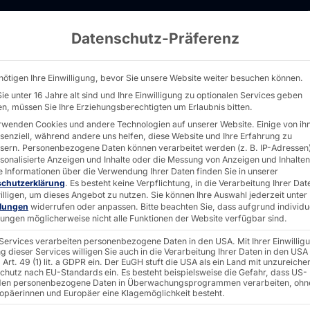
Datenschutz-Präferenz
mid: Hardware & Know-how für Forschung & 
nötigen Ihre Einwilligung, bevor Sie unsere Website weiter besuchen können.
ie unter 16 Jahre alt sind und Ihre Einwilligung zu optionalen Services geben
n, müssen Sie Ihre Erziehungsberechtigten um Erlaubnis bitten.
rwenden Cookies und andere Technologien auf unserer Website. Einige von ih
ssenziell, während andere uns helfen, diese Website und Ihre Erfahrung zu
yramid:
sern.
Personenbezogene Daten können verarbeitet werden (z. B. IP-Adressen),
rsonalisierte Anzeigen und Inhalte oder die Messung von Anzeigen und Inhalten
e Informationen über die Verwendung Ihrer Daten finden Sie in unserer
schutzerklärung
.
Es besteht keine Verpflichtung, in die Verarbeitung Ihrer Dat
illigen, um dieses Angebot zu nutzen.
Sie können Ihre Auswahl jederzeit unter
&
llungen
widerrufen oder anpassen.
Bitte beachten Sie, dass aufgrund individu
llungen möglicherweise nicht alle Funktionen der Website verfügbar sind.
 Services verarbeiten personenbezogene Daten in den USA. Mit Ihrer Einwillig
für
g dieser Services willigen Sie auch in die Verarbeitung Ihrer Daten in den USA
Art. 49 (1) lit. a GDPR ein. Der EuGH stuft die USA als ein Land mit unzureich
chutz nach EU-Standards ein. Es besteht beispielsweise die Gefahr, dass US-
en personenbezogene Daten in Überwachungsprogrammen verarbeiten, ohn
ropäerinnen und Europäer eine Klagemöglichkeit besteht.