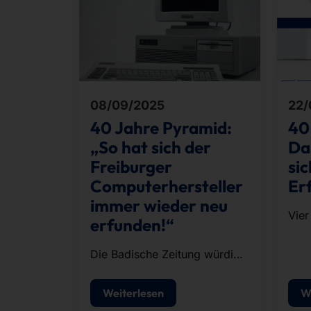
08/09/2025
22/
40 Jahre Pyramid:
40
„So hat sich der
Da
Freiburger
sic
Computerhersteller
Erf
immer wieder neu
Vier
erfunden!“
Schu
erka
Die Badische Zeitung würdigt
neu
Vergangenheit und Gegenwart
grü
von Pyramid in einem
Weiterlesen
W
bedi
umfangreichen Artikel.