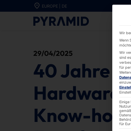
Direkt zum Inhalt wechseln
EUROPE | DE
40 Jahre Pyra
Wir be
Wenn S
möchte
29/04/2025
Wir ve
sind e
40 Jahre P
verbes
für pe
Weiter
Daten
einzuw
Hardware 
Einste
Einste
Einige
Know-how 
Nutzun
gemäß 
Datens
Behörd
für Eu