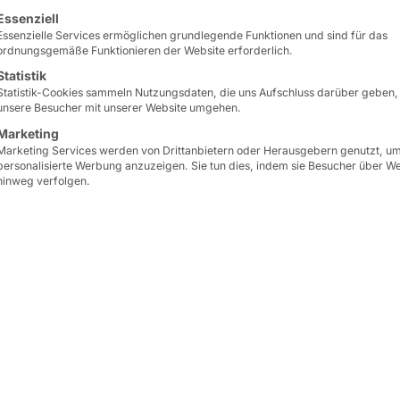
&
lgt eine Liste der Service-Gruppen, für die eine Einwilligun
Essenziell
Essenzielle Services ermöglichen grundlegende Funktionen und sind für das
ordnungsgemäße Funktionieren der Website erforderlich.
ft
Statistik
Statistik-Cookies sammeln Nutzungsdaten, die uns Aufschluss darüber geben,
unsere Besucher mit unserer Website umgehen.
Marketing
Marketing Services werden von Drittanbietern oder Herausgebern genutzt, u
personalisierte Werbung anzuzeigen. Sie tun dies, indem sie Besucher über W
hinweg verfolgen.
t der NASA
die Ära des
in Betrieb. In ihm vere
t teurer
Rechner
mit
5684 CPU-
f
handelsübliche PCs
,
einem
Supercomputer
,
ß sie
gemeinsam
Welt zählte. Das Bild zei
Federführung das Projek
von ATLAS.
t
im
ormance Computing
Auch jenseits des HPC 
r Big Player. Mit dem
Forschung und Wissensc