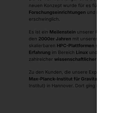
neuen Konzept wurde für es für
Unive
Forschungseinrichtungen
und
kleiner
erschwinglich.
Es ist ein
Meilenstein
unserer Firmenge
den
2000er Jahren
mit unseren hochef
skalierbaren
HPC-Plattformen
sowie un
Erfahrung
im Bereich
Linux
und
Netwo
zahlreicher
wissenschaftlicher Einric
Zu den Kunden, die unsere Expertise n
Max-Planck-Institut für Gravitationsp
Institut) in Hannover. Dort ging im
Mai 