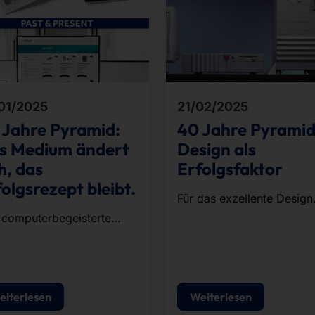
01/2025
21/02/2025
 Jahre Pyramid:
40 Jahre Pyramid
s Medium ändert
Design als
h, das
Erfolgsfaktor
olgsrezept bleibt.
Für das exzellente Design
unserer Hardware wurden
 computerbegeisterte
im Laufe unserer
l- und Studienfreunde
Unternehmensgeschichte
nnten das Potenzial des
immer wieder mit
en Hardware-Formats,
Auszeichnungen geehrt.
ndeten 1985 Pyramid und
eiterlesen
Weiterlesen
enten den steigenden