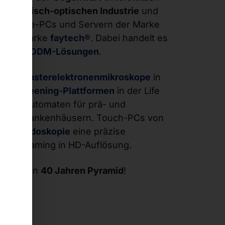
mechanisch-optischen Industrie
und
Industrie-PCs und Servern der Marke
 der Marke
faytech®
. Dabei handelt es
M- und ODM-Lösungen
.
euert
Rasterelektronenmikroskope
in
ent Screening-Plattformen
in der Life
Laborautomaten für prä- und
ren in Krankenhäusern. Touch-PCs von
n der
Endoskopie
eine präzise
ve-Streaming in HD-Auflösung.
pannenden
40 Jahren Pyramid
!