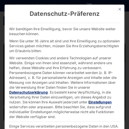
Direkt zum Inhalt wechseln
DOWNLOADS
INVESTOREN
KARRIERE
B2B SHOP
Mit die
Datenschutz-Präferenz
EuroCIS 2025: Pyramid p
Wir benötigen Ihre Einwilligung, bevor Sie unsere Website weiter
besuchen können.
Wenn Sie unter 16 Jahre alt sind und Ihre Einwilligung zu optionalen
Services geben möchten, müssen Sie Ihre Erziehungsberechtigten
um Erlaubnis bitten.
Wir verwenden Cookies und andere Technologien auf unserer
Website. Einige von ihnen sind essenziell, während andere uns
helfen, diese Website und Ihre Erfahrung zu verbessern.
Personenbezogene Daten können verarbeitet werden (z. B. IP-
Adressen), z. B. für personalisierte Anzeigen und Inhalte oder die
Messung von Anzeigen und Inhalten.
Weitere Informationen über
die Verwendung Ihrer Daten finden Sie in unserer
Datenschutzerklärung
.
Es besteht keine Verpflichtung, in die
Verarbeitung Ihrer Daten einzuwilligen, um dieses Angebot zu
nutzen.
Sie können Ihre Auswahl jederzeit unter
Einstellungen
widerrufen oder anpassen.
Bitte beachten Sie, dass aufgrund
individueller Einstellungen möglicherweise nicht alle Funktionen
der Website verfügbar sind.
Einige Services verarbeiten personenbezogene Daten in den USA.