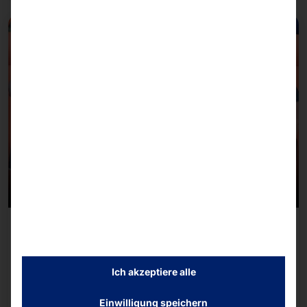
08/07/2026
Team Pyramid beim B2Run Freiburg 2026
Ich akzeptiere alle
Gemeinsam mit rund 14.500 Läuferinnen und
Läufern aus Unternehmen und Organisationen der
Einwilligung speichern