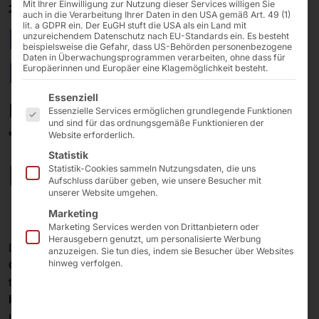
Mit Ihrer Einwilligung zur Nutzung dieser Services willigen Sie
20/02/2025
auch in die Verarbeitung Ihrer Daten in den USA gemäß Art. 49 (1)
lit. a GDPR ein. Der EuGH stuft die USA als ein Land mit
EuroCIS 2025:
unzureichendem Datenschutz nach EU-Standards ein. Es besteht
beispielsweise die Gefahr, dass US-Behörden personenbezogene
Daten in Überwachungsprogrammen verarbeiten, ohne dass für
Pyramid präsentiert
Europäerinnen und Europäer eine Klagemöglichkeit besteht.
Es folgt eine Liste der Service-Gruppen, für die eine E
neues Self-Order-
Essenziell
Essenzielle Services ermöglichen grundlegende Funktionen
und sind für das ordnungsgemäße Funktionieren der
Terminal im Mini-
Website erforderlich.
Statistik
Format
Statistik-Cookies sammeln Nutzungsdaten, die uns
Aufschluss darüber geben, wie unsere Besucher mit
unserer Website umgehen.
Marketing
Marketing Services werden von Drittanbietern oder
Herausgebern genutzt, um personalisierte Werbung
®
Die Standfläche des
POLYTOUCH
PIXI
, dessen
anzuzeigen. Sie tun dies, indem sie Besucher über Websites
Chassis
aus pulverbeschichtetem
Stahl
besteht, ist
hinweg verfolgen.
tatsächlich nur so groß wie ein
DIN-A4-Blatt
. Die
kleinen Maße
und die Montageoptionen
Wallmount
und
Countertop
vereinfachen
für Restaurantbetreiber