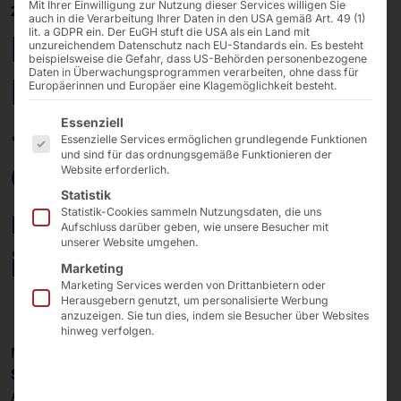
Mit Ihrer Einwilligung zur Nutzung dieser Services willigen Sie
24/02/2026
auch in die Verarbeitung Ihrer Daten in den USA gemäß Art. 49 (1)
lit. a GDPR ein. Der EuGH stuft die USA als ein Land mit
EuroShop 2026:
unzureichendem Datenschutz nach EU-Standards ein. Es besteht
beispielsweise die Gefahr, dass US-Behörden personenbezogene
Daten in Überwachungsprogrammen verarbeiten, ohne dass für
POLYTOUCH® pSyCO
Europäerinnen und Europäer eine Klagemöglichkeit besteht.
Es folgt eine Liste der Service-Gruppen, für die eine E
– Multimodularer Self-
Essenziell
Essenzielle Services ermöglichen grundlegende Funktionen
und sind für das ordnungsgemäße Funktionieren der
Checkout für
Website erforderlich.
Statistik
maximale Flexibilität
Statistik-Cookies sammeln Nutzungsdaten, die uns
Aufschluss darüber geben, wie unsere Besucher mit
unserer Website umgehen.
im Handel
Marketing
Marketing Services werden von Drittanbietern oder
Herausgebern genutzt, um personalisierte Werbung
anzuzeigen. Sie tun dies, indem sie Besucher über Websites
hinweg verfolgen.
Mit dem
POLYTOUCH® pSyCO
präsentieren wir ein
Self-Checkout-System
, das konsequent auf die
Anforderungen des Handels zugeschnitten ist.