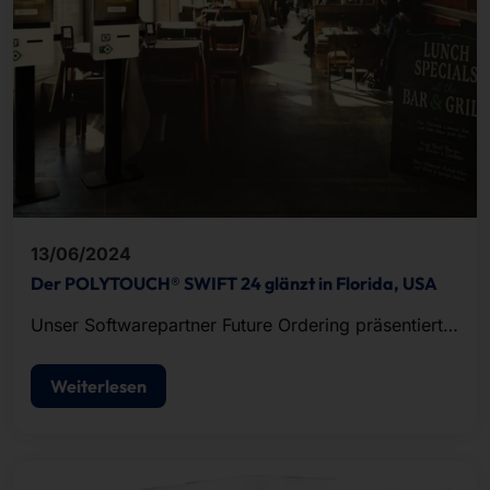
13/06/2024
Der POLYTOUCH® SWIFT 24 glänzt in Florida, USA
Unser Softwarepartner Future Ordering präsentierte
seine Omnichannel-Bestellplattform für Quick
Service Restaurants und Fast Casual Restaurants
Weiterlesen
auf unserem neuesten Selbstbestellterminal, dem
POLYTOUCH® SWIFT 24