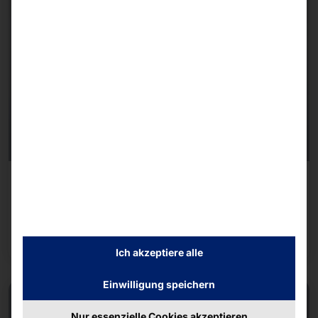
REKORDVERDÄCHTIGER SELF-SERVICE-KIOSK
POLYTOUCH® PIXI15.6
Mehr dazu
Ich akzeptiere alle
Einwilligung speichern
Nur essenzielle Cookies akzeptieren