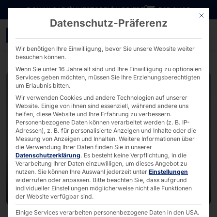
Direkt zum Inhalt wechseln
DOWNLOADS
INVESTOREN
KARRIERE
B2B SHOP
Mit die
Datenschutz-Präferenz
EuroShop 2026: POLYTOUC
Wir benötigen Ihre Einwilligung, bevor Sie unsere Website weiter
besuchen können.
Wenn Sie unter 16 Jahre alt sind und Ihre Einwilligung zu optionalen
Services geben möchten, müssen Sie Ihre Erziehungsberechtigten
um Erlaubnis bitten.
Wir verwenden Cookies und andere Technologien auf unserer
Website. Einige von ihnen sind essenziell, während andere uns
helfen, diese Website und Ihre Erfahrung zu verbessern.
Personenbezogene Daten können verarbeitet werden (z. B. IP-
Adressen), z. B. für personalisierte Anzeigen und Inhalte oder die
Messung von Anzeigen und Inhalten.
Weitere Informationen über
die Verwendung Ihrer Daten finden Sie in unserer
Datenschutzerklärung
.
Es besteht keine Verpflichtung, in die
Verarbeitung Ihrer Daten einzuwilligen, um dieses Angebot zu
nutzen.
Sie können Ihre Auswahl jederzeit unter
Einstellungen
widerrufen oder anpassen.
Bitte beachten Sie, dass aufgrund
individueller Einstellungen möglicherweise nicht alle Funktionen
der Website verfügbar sind.
Einige Services verarbeiten personenbezogene Daten in den USA.