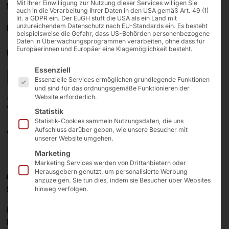
Mit Ihrer Einwilligung zur Nutzung dieser Services willigen Sie
13/02/2026
auch in die Verarbeitung Ihrer Daten in den USA gemäß Art. 49 (1)
lit. a GDPR ein. Der EuGH stuft die USA als ein Land mit
CloudFest 2026:
unzureichendem Datenschutz nach EU-Standards ein. Es besteht
beispielsweise die Gefahr, dass US-Behörden personenbezogene
Daten in Überwachungsprogrammen verarbeiten, ohne dass für
Control Your Data!
Europäerinnen und Europäer eine Klagemöglichkeit besteht.
Es folgt eine Liste der Service-Gruppen, für die eine E
Everywhere! Secure.
Essenziell
Essenzielle Services ermöglichen grundlegende Funktionen
und sind für das ordnungsgemäße Funktionieren der
Sovereign. Ready for
Website erforderlich.
Statistik
AI.
Statistik-Cookies sammeln Nutzungsdaten, die uns
Aufschluss darüber geben, wie unsere Besucher mit
unserer Website umgehen.
Marketing
Marketing Services werden von Drittanbietern oder
Herausgebern genutzt, um personalisierte Werbung
CloudFest 2026 – der richtige Ort für Ihren nächsten
anzuzeigen. Sie tun dies, indem sie Besucher über Websites
Schritt.
hinweg verfolgen.
Kaum eine Veranstaltung der IT-Branche verbindet
Fachmesse, Networking und Festival-Atmosphäre so