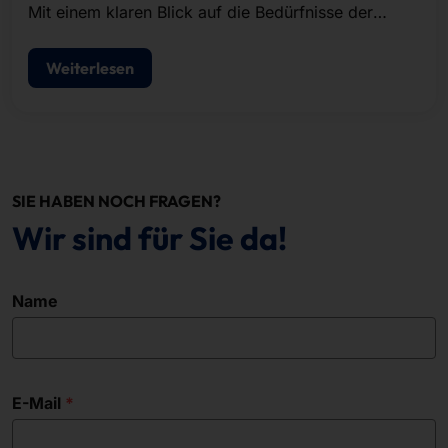
Mit einem klaren Blick auf die Bedürfnisse der
Märkte und einem ausgeprägten Sinn für
zukunftsfähige Technologien gestalten wir digitalen
Weiterlesen
Fortschritt.
SIE HABEN NOCH FRAGEN?
Wir sind für Sie da!
Name
E-Mail