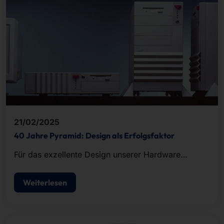
21/02/2025
40 Jahre Pyramid: Design als Erfolgsfaktor
Für das exzellente Design unserer Hardware
wurden wir im Laufe unserer
Unternehmensgeschichte immer wieder mit
Weiterlesen
Auszeichnungen geehrt.