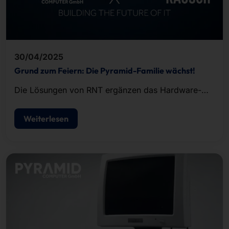
30/04/2025
Grund zum Feiern: Die Pyramid-Familie wächst!
Die Lösungen von RNT ergänzen das Hardware-
und Dienstleistungsportfolio unserer IPC- und
Serversparte AKHET® ideal.
Weiterlesen