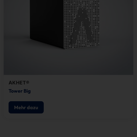
AKHET®
Tower Big
Mehr dazu