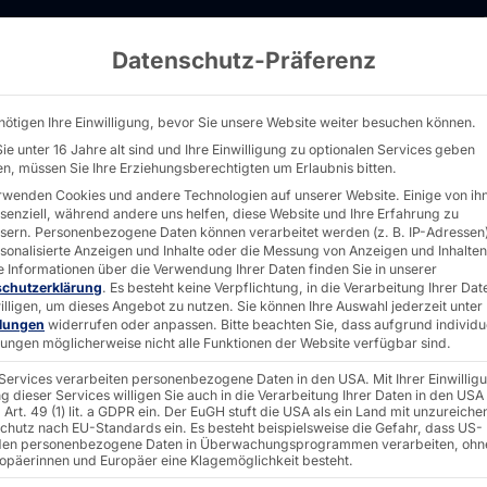
Datenschutz-Präferenz
 (X6211E) - PYRAMID
nötigen Ihre Einwilligung, bevor Sie unsere Website weiter besuchen können.
ie unter 16 Jahre alt sind und Ihre Einwilligung zu optionalen Services geben
n, müssen Sie Ihre Erziehungsberechtigten um Erlaubnis bitten.
10.1", 15.6", 21.5"
rwenden Cookies und andere Technologien auf unserer Website. Einige von ih
ssenziell, während andere uns helfen, diese Website und Ihre Erfahrung zu
IP65 T
sern.
Personenbezogene Daten können verarbeitet werden (z. B. IP-Adressen),
rsonalisierte Anzeigen und Inhalte oder die Messung von Anzeigen und Inhalten
e Informationen über die Verwendung Ihrer Daten finden Sie in unserer
schutzerklärung
.
Es besteht keine Verpflichtung, in die Verarbeitung Ihrer Dat
illigen, um dieses Angebot zu nutzen.
Sie können Ihre Auswahl jederzeit unter
(X6211
llungen
widerrufen oder anpassen.
Bitte beachten Sie, dass aufgrund individu
llungen möglicherweise nicht alle Funktionen der Website verfügbar sind.
 Services verarbeiten personenbezogene Daten in den USA. Mit Ihrer Einwillig
g dieser Services willigen Sie auch in die Verarbeitung Ihrer Daten in den USA
Art. 49 (1) lit. a GDPR ein. Der EuGH stuft die USA als ein Land mit unzureich
Die faytech-Edelstahl-Se
chutz nach EU-Standards ein. Es besteht beispielsweise die Gefahr, dass US-
en personenbezogene Daten in Überwachungsprogrammen verarbeiten, ohn
Gehäuse (IP65/IP69K) au
ropäerinnen und Europäer eine Klagemöglichkeit besteht.
raue Umgebungen, das 