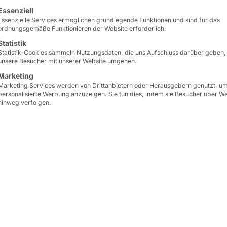
lgt eine Liste der Service-Gruppen, für die eine Einwilligun
Essenziell
Lebensmittelindustrie.
Essenzielle Services ermöglichen grundlegende Funktionen und sind für das
ordnungsgemäße Funktionieren der Website erforderlich.
mehr erfahren
Statistik
Statistik-Cookies sammeln Nutzungsdaten, die uns Aufschluss darüber geben,
unsere Besucher mit unserer Website umgehen.
Marketing
Jetzt anfragen
Marketing Services werden von Drittanbietern oder Herausgebern genutzt, u
personalisierte Werbung anzuzeigen. Sie tun dies, indem sie Besucher über W
hinweg verfolgen.