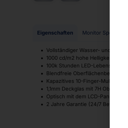
Eigenschaften
Monitor Spezifikat
Vollständiger Wasser- und Staub
1000 cd/m2 hohe Helligkeit des D
100k Stunden LED-Lebensdauer
Blendfreie Oberflächenbehandlu
Kapazitives 10-Finger-Multi-Touc
1,1mm Deckglas mit 7H Oberfläch
Optisch mit dem LCD-Panel ver
2 Jahre Garantie (24/7 Betrieb)