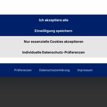
in der
Industrie oder in der
hier vorgestellte
Ich akzeptiere alle
X6211E Prozessor
und
Einwilligung speichern
 Plattform für
ungsaufgaben im
Nur essenzielle Cookies akzeptieren
Individuelle Datenschutz-Präferenzen
el IP69K Version
Präferenzen
Datenschutzerklärung
Impressum