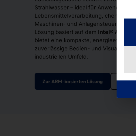
Strahlwasser – ideal für Anwendungen 
Lebensmittelverarbeitung, chemischen 
Maschinen- und Anlagensteuerung. Die 
Lösung basiert auf dem
Intel® Atom® 
bietet eine kompakte, energieeffiziente
zuverlässige Bedien- und Visualisier
industriellen Umfeld.
Zur ARM-basierten Lösung
Zur Int