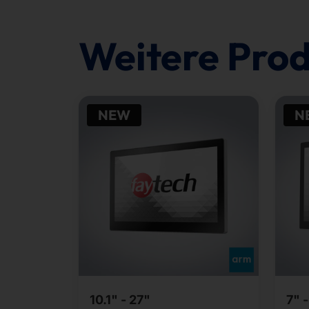
Weitere Pro
NEW
N
10.1" - 27"
7" 