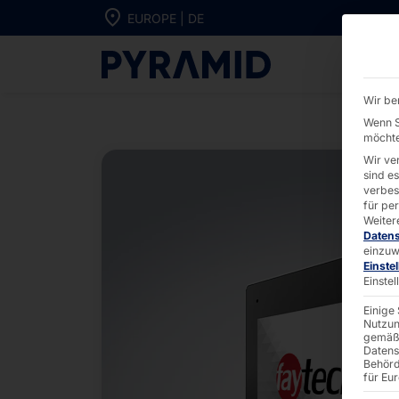
Direkt zum Inhalt wechseln
EUROPE | DE
IP65 Touch-PC
Wir be
Wenn S
möchte
Wir ve
sind e
verbes
für pe
Weiter
Daten
einzuw
Einste
Einste
Einige
Nutzun
gemäß 
Datens
Behörd
für Eu