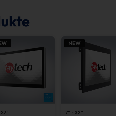
dukte
EW
NEW
- 27"
7" - 32"