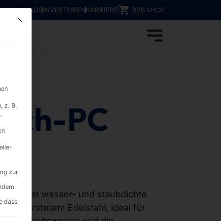
DOWNLOADS
INVESTOREN
KARRIERE
B2B SHOP
Mit diesem Button wird der Dialog geschlossen. Seine Funktionalität ist i
nen
ouch-PC
 z. B.
.
en
E)
eller
ung zur
endem
rie bietet wasser- und staubdichte
e dass
s gebürstetem Edelstahl, ideal für
Gesundheitswesen und die