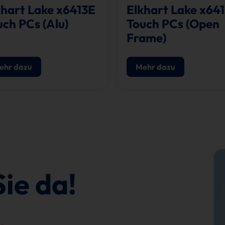
khart Lake x6413E
Elkhart Lake x64
uch PCs (Alu)
Touch PCs (Open
Frame)
ehr dazu
Mehr dazu
Sie da!