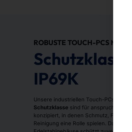
ROBUSTE TOUCH-PCS MIT
Schutzklasse
IP69K
Unsere industriellen Touch-PCs mit
IP
Schutzklasse
sind für anspruchsvolle 
konzipiert, in denen Schmutz, Feuchti
Reinigung eine Rolle spielen. Das ges
Edelstahlgehäuse schützt zuverlässig 