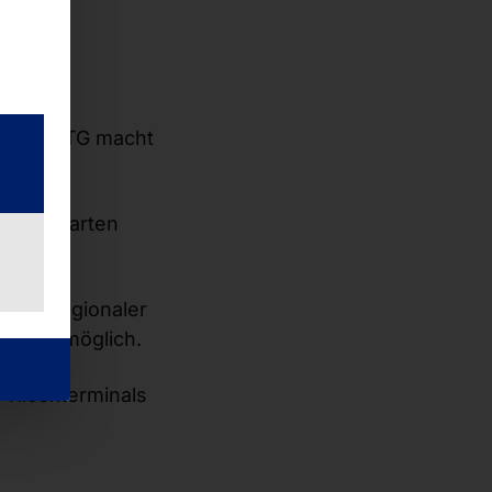
e
von OTG macht
regal.
scheinkarten
gen.
kten regionaler
ie ist möglich.
 Kioskterminals