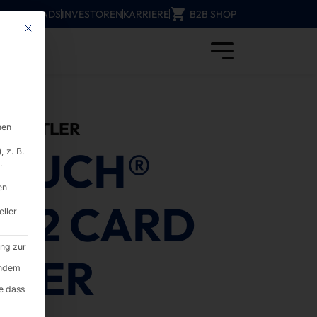
DOWNLOADS
INVESTOREN
KARRIERE
B2B SHOP
Mit diesem Button wird der Dialog geschlossen. Seine Funktionalität ist i
ÜNSTLER
nen
TOUCH®
 z. B.
.
en
 32 CARD
eller
ung zur
NSER
endem
e dass