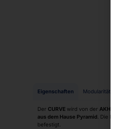
Eigenschaften
Modularität
Des
Der
CURVE
wird von der
AKHET® PC
aus dem Hause Pyramid
. Die kompak
befestigt.