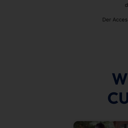
d
Der Acces
Wi
CU