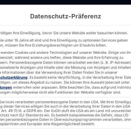
Datenschutz-Präferenz
CURVE 32 CARD DISPENSER - PYRAMID
nötigen Ihre Einwilligung, bevor Sie unsere Website weiter besuchen können.
ie unter 16 Jahre alt sind und Ihre Einwilligung zu optionalen Services geben
n, müssen Sie Ihre Erziehungsberechtigten um Erlaubnis bitten.
VERWANDLUNGSK
rwenden Cookies und andere Technologien auf unserer Website. Einige von ih
ssenziell, während andere uns helfen, diese Website und Ihre Erfahrung zu
POLY
sern.
Personenbezogene Daten können verarbeitet werden (z. B. IP-Adressen),
rsonalisierte Anzeigen und Inhalte oder die Messung von Anzeigen und Inhalten
e Informationen über die Verwendung Ihrer Daten finden Sie in unserer
schutzerklärung
.
Es besteht keine Verpflichtung, in die Verarbeitung Ihrer Dat
illigen, um dieses Angebot zu nutzen.
Sie können Ihre Auswahl jederzeit unter
CURVE
llungen
widerrufen oder anpassen.
Bitte beachten Sie, dass aufgrund individu
llungen möglicherweise nicht alle Funktionen der Website verfügbar sind.
 Services verarbeiten personenbezogene Daten in den USA. Mit Ihrer Einwillig
DISPE
g dieser Services willigen Sie auch in die Verarbeitung Ihrer Daten in den USA
Art. 49 (1) lit. a GDPR ein. Der EuGH stuft die USA als ein Land mit unzureich
chutz nach EU-Standards ein. Es besteht beispielsweise die Gefahr, dass US-
en personenbezogene Daten in Überwachungsprogrammen verarbeiten, ohn
ropäerinnen und Europäer eine Klagemöglichkeit besteht.