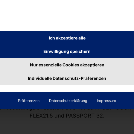
CURVE 32
Kombination aus
Hardware
von Pyramid und
Softwar
Ich akzeptiere alle
OLYTOUCH® CURVE
zum idealen
virtuellen Produkt
Einwilligung speichern
verkauft er für VR Banken an über 25 Standorten Gut
Nur essenzielle Cookies akzeptieren
azon & Co.) und Tickets für regionale Veranstaltun
Individuelle Datenschutz-Präferenzen
ng bzw. der Erwerb von Dienstleistungen und Produ
ndustrie, Handwerk, Handel, Gastronomie und Hoteller
Präferenzen
Datenschutzerklärung
Impressum
lle Produktregale realisiert OTG mit den POLYTOUCH®
FLEX21.5 und PASSPORT 32.