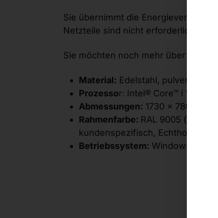
Sie übernimmt die Energieversorgun
Netzteile sind nicht erforderlich!
Sie möchten noch mehr über das Ter
Material:
Edelstahl, pulverbeschi
Prozesso
r: Intel® Core™ i 10. Ge
Abmessungen:
1730 × 780 × 500
Rahmen
farbe:
RAL 9005 (schwar
kundenspezifisch, Echtholz
Betriebssystem:
Windows 11 IoT 