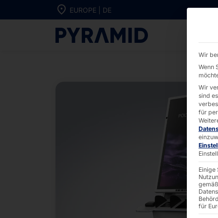
Direkt zum Inhalt wechseln
EUROPE | DE
POLYTOUCH® 
Wir be
Wenn S
möchte
Wir ve
sind e
verbes
für pe
Weiter
Daten
einzuw
Einste
Einste
Einige
Nutzun
gemäß 
Datens
Behörd
für Eu