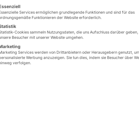
lgt eine Liste der Service-Gruppen, für die eine Einwilligun
Zwischen den Säulen d
Essenziell
Essenzielle Services ermöglichen grundlegende Funktionen und sind für das
Touchscreens ist viel Pla
ordnungsgemäße Funktionieren der Website erforderlich.
Statistik
Deshalb ist der
CURVE
d
Statistik-Cookies sammeln Nutzungsdaten, die uns Aufschluss darüber geben,
unsere Besucher mit unserer Website umgehen.
und öffentliche Einrichtu
Marketing
umfangreicher Peripher
Marketing Services werden von Drittanbietern oder Herausgebern genutzt, u
modularste Kiosksystem
personalisierte Werbung anzuzeigen. Sie tun dies, indem sie Besucher über W
hinweg verfolgen.
Flexibilität.
Er lässt sich kosteneffi
Einzelhandel, zum
Bag 
Terminal fürs
Besucher
Die Reichweite des CURVE
Für den produktiven Ein
geeignete
Software
– zu
oder aus Ihrer bestehe