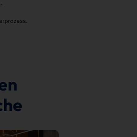
r.
erprozess.
sen
che