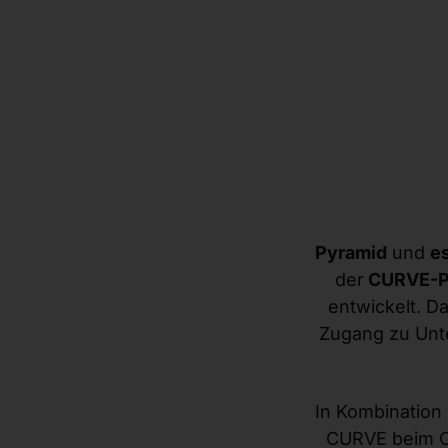
Pyramid
und
e
der
CURVE-Pl
entwickelt. D
Zugang zu Unt
In Kombination
CURVE beim Ch