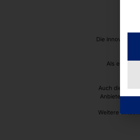
Die innovative 
den
P
Als eKiosk 
(Am
Auch die Buchu
Anbieter aus I
Weitere virtue