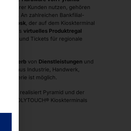
ervice ihrer Kunden nutzen, gehören
Banken
. An zahlreichen Bankfilial-
VR eKiosk
, der auf dem Kioskterminal
ert, als
virtuelles Produktregal
mazon) und Tickets für regionale
der Erwerb
von
Dienstleistungen
und
bieter
aus Industrie, Handwerk,
Hotellerie ist möglich.
ktregale
realisiert Pyramid und der
it den POLYTOUCH® Kioskterminals
T 32
.