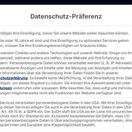
Datenschutz-Präferenz
ür Banken - PYRAMID
nötigen Ihre Einwilligung, bevor Sie unsere Website weiter besuchen können.
ie unter 16 Jahre alt sind und Ihre Einwilligung zu optionalen Services geben
n, müssen Sie Ihre Erziehungsberechtigten um Erlaubnis bitten.
rwenden Cookies und andere Technologien auf unserer Website. Einige von ih
 BANKEN
ssenziell, während andere uns helfen, diese Website und Ihre Erfahrung zu
sern.
Personenbezogene Daten können verarbeitet werden (z. B. IP-Adressen),
H® für
rsonalisierte Anzeigen und Inhalte oder die Messung von Anzeigen und Inhalten
e Informationen über die Verwendung Ihrer Daten finden Sie in unserer
schutzerklärung
.
Es besteht keine Verpflichtung, in die Verarbeitung Ihrer Dat
illigen, um dieses Angebot zu nutzen.
Sie können Ihre Auswahl jederzeit unter
llungen
widerrufen oder anpassen.
Bitte beachten Sie, dass aufgrund individu
tute
llungen möglicherweise nicht alle Funktionen der Website verfügbar sind.
 Services verarbeiten personenbezogene Daten in den USA. Mit Ihrer Einwillig
g dieser Services willigen Sie auch in die Verarbeitung Ihrer Daten in den USA
Art. 49 (1) lit. a GDPR ein. Der EuGH stuft die USA als ein Land mit unzureich
chutz nach EU-Standards ein. Es besteht beispielsweise die Gefahr, dass US-
en personenbezogene Daten in Überwachungsprogrammen verarbeiten, ohn
ropäerinnen und Europäer eine Klagemöglichkeit besteht.