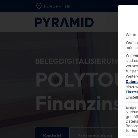
Direkt zum Inhalt wechseln
EUROPE | DE
POLYTOUCH® f
Wir be
Wenn S
möchte
Wir ve
BELEGDIGITALISIERUNG IN
sind e
verbes
POLYTOUC
für pe
Weiter
Daten
einzuw
Einste
Finanzinsti
Einste
Einige
Nutzun
gemäß 
Datens
Behörd
für Eu
Kontakt
Pressemeldung