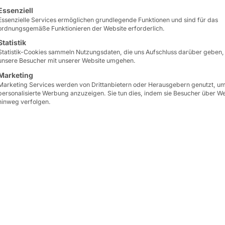
lgt eine Liste der Service-Gruppen, für die eine Einwilligun
Essenziell
Essenzielle Services ermöglichen grundlegende Funktionen und sind für das
ordnungsgemäße Funktionieren der Website erforderlich.
Statistik
Statistik-Cookies sammeln Nutzungsdaten, die uns Aufschluss darüber geben,
unsere Besucher mit unserer Website umgehen.
Marketing
Marketing Services werden von Drittanbietern oder Herausgebern genutzt, u
personalisierte Werbung anzuzeigen. Sie tun dies, indem sie Besucher über W
hinweg verfolgen.
 DES ZAHLUNGSVERKEHRSSPEZIALIST
LÖSUNGEN
ftware spezialisierten
Dazu zählen
rechtskonf
Digitalisierungsprojekte
Bankprodukten und
Onl
Mausklick oder Tastend
zentralen Servicecente
0
. Als
elektronischer
nd Sparkassen
bringt sie
Zu den
Finanzdienstleis