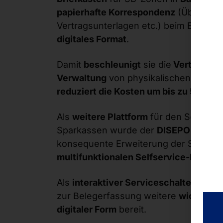
papierhafte Korrespondenz
(Überweisu
Vertragsunterlagen etc.) beim Einwurf 
digitales Format
.
Damit
beschleunigt
sie die
Verteilung
Verwaltung
von physikalischen Dokum
reduziert die Kosten um bis zu 50 %
.
Als
weitere Plattform
für den Selfserv
Sparkassen wurde der
DISEPO
vorgeste
konsequente Erweiterung der SCAN-
multifunktionalen Selfservice-Point
.
Als
interaktiver Serviceschalter
stellt
zur Belegerfassung weitere
wichtige 
digitaler Form
bereit.