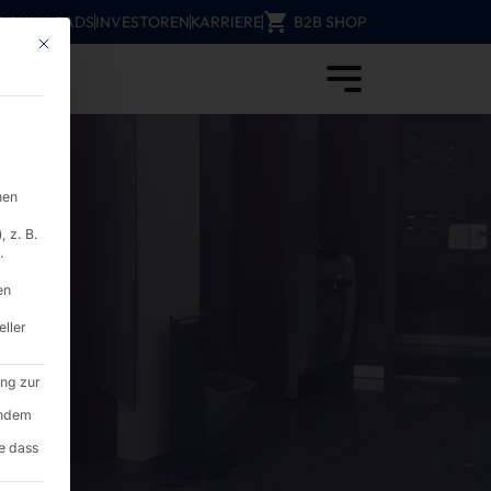
DOWNLOADS
INVESTOREN
KARRIERE
B2B SHOP
Mit diesem Button wird der Dialog geschlossen. Seine Funktionalität ist i
nen
 z. B.
.
en
eller
ung zur
endem
e dass