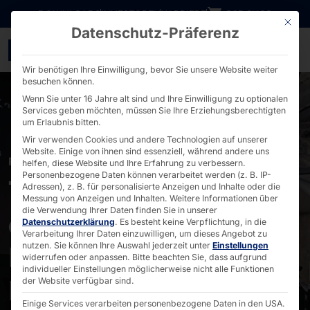
Direkt zum Inhalt wechseln
DOWNLOADS
INVESTOREN
KARRIERE
B2B SHOP
Mit die
Datenschutz-Präferenz
10 Jahre POLYTOUCH® P
Wir benötigen Ihre Einwilligung, bevor Sie unsere Website weiter
besuchen können.
Wenn Sie unter 16 Jahre alt sind und Ihre Einwilligung zu optionalen
Services geben möchten, müssen Sie Ihre Erziehungsberechtigten
um Erlaubnis bitten.
Wir verwenden Cookies und andere Technologien auf unserer
Website. Einige von ihnen sind essenziell, während andere uns
POLYTOUCH® PASSPORT 32
helfen, diese Website und Ihre Erfahrung zu verbessern.
Personenbezogene Daten können verarbeitet werden (z. B. IP-
10 Jahre Selfservice
Adressen), z. B. für personalisierte Anzeigen und Inhalte oder die
Messung von Anzeigen und Inhalten.
Weitere Informationen über
die Verwendung Ihrer Daten finden Sie in unserer
auf der Überholspur -
Datenschutzerklärung
.
Es besteht keine Verpflichtung, in die
Verarbeitung Ihrer Daten einzuwilligen, um dieses Angebot zu
Interview mit
nutzen.
Sie können Ihre Auswahl jederzeit unter
Einstellungen
widerrufen oder anpassen.
Bitte beachten Sie, dass aufgrund
individueller Einstellungen möglicherweise nicht alle Funktionen
Produktentwickler Jan
der Website verfügbar sind.
Einige Services verarbeiten personenbezogene Daten in den USA.