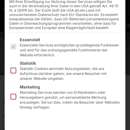
Altes
Mit Ihrer Einwilligung zur Nutzung dieser Services willigen Sie
auch in die Verarbeitung Ihrer Daten in den USA gemäß Art. 49 (1)
lit. a GDPR ein. Der EuGH stuft die USA als ein Land mit
unzureichendem Datenschutz nach EU-Standards ein. Es besteht
beispielsweise die Gefahr, dass US-Behörden personenbezogene
Daten in Überwachungsprogrammen verarbeiten, ohne dass für
Europäerinnen und Europäer eine Klagemöglichkeit besteht.
Kontakt
Es folgt eine Liste der Service-Gruppen, für die eine E
Essenziell
Essenzielle Services ermöglichen grundlegende Funktionen
und sind für das ordnungsgemäße Funktionieren der
Website erforderlich.
Statistik
Statistik-Cookies sammeln Nutzungsdaten, die uns
Aufschluss darüber geben, wie unsere Besucher mit
unserer Website umgehen.
Marketing
Marketing Services werden von Drittanbietern oder
Herausgebern genutzt, um personalisierte Werbung
Der
POLYTOUCH® PASSPORT 32
steht für ein
anzuzeigen. Sie tun dies, indem sie Besucher über Websites
hinweg verfolgen.
Jahrzehnt Erfolgsgeschichte auf dem Markt digitaler
Selfservice-Technologie. Seit
2016
ist das modulare 32
Zoll Kiosksystem mit seiner Flexibilität, seinem
schlanken Design und seiner langfristigen