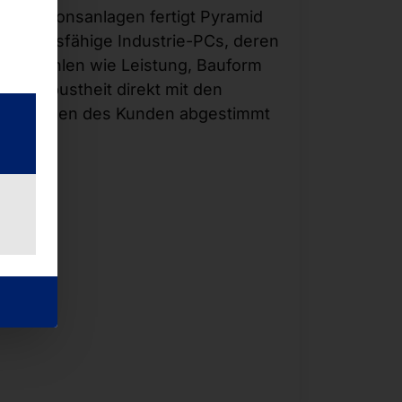
Inspektionsanlagen fertigt Pyramid
leistungsfähige Industrie-PCs, deren
Kennzahlen wie Leistung, Bauform
und Robustheit direkt mit den
Wünschen des Kunden abgestimmt
werden.