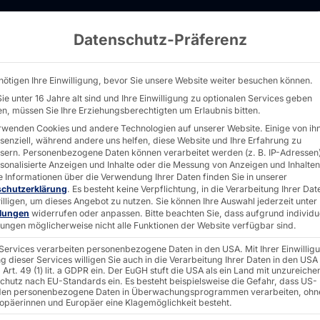
Datenschutz-Präferenz
en für industrielle Bildverarbeitung & Visual
nötigen Ihre Einwilligung, bevor Sie unsere Website weiter besuchen können.
ie unter 16 Jahre alt sind und Ihre Einwilligung zu optionalen Services geben
n, müssen Sie Ihre Erziehungsberechtigten um Erlaubnis bitten.
rwenden Cookies und andere Technologien auf unserer Website. Einige von ih
G
ssenziell, während andere uns helfen, diese Website und Ihre Erfahrung zu
sern.
Personenbezogene Daten können verarbeitet werden (z. B. IP-Adressen),
rsonalisierte Anzeigen und Inhalte oder die Messung von Anzeigen und Inhalten
e Informationen über die Verwendung Ihrer Daten finden Sie in unserer
schutzerklärung
.
Es besteht keine Verpflichtung, in die Verarbeitung Ihrer Dat
illigen, um dieses Angebot zu nutzen.
Sie können Ihre Auswahl jederzeit unter
tung
llungen
widerrufen oder anpassen.
Bitte beachten Sie, dass aufgrund individu
llungen möglicherweise nicht alle Funktionen der Website verfügbar sind.
 Services verarbeiten personenbezogene Daten in den USA. Mit Ihrer Einwillig
ierung
g dieser Services willigen Sie auch in die Verarbeitung Ihrer Daten in den USA
Art. 49 (1) lit. a GDPR ein. Der EuGH stuft die USA als ein Land mit unzureich
chutz nach EU-Standards ein. Es besteht beispielsweise die Gefahr, dass US-
en personenbezogene Daten in Überwachungsprogrammen verarbeiten, ohn
ropäerinnen und Europäer eine Klagemöglichkeit besteht.