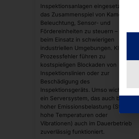
Inspektionsanlagen eingesetzt, um
das Zusammenspiel von Kamera,
Beleuchtung, Sensor- und
Fördereinheiten zu steuern – auch
beim Einsatz in schwierigen
industriellen Umgebungen. Kleinste
Prozessfehler führen zu
kostspieligen Blockaden von
Inspektionslinien oder zur
Beschädigung des
Inspektionsgeräts. Umso wichtiger is
ein Serversystem, das auch bei
hoher Emissionsbelastung (Staub,
hohe Temperaturen oder
Vibrationen) auch im Dauerbetrieb
zuverlässig funktioniert.