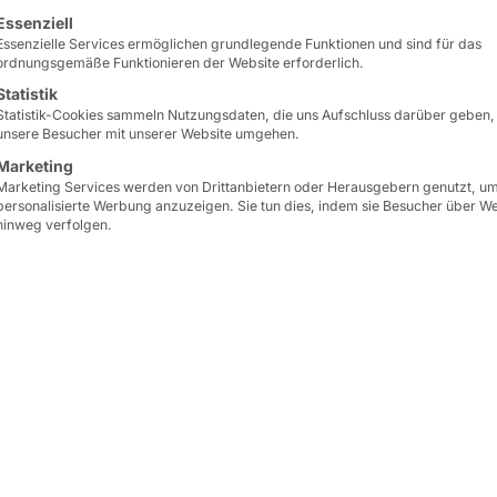
renden Gewerbes haben
lgt eine Liste der Service-Gruppen, für die eine Einwilligun
Essenziell
che Auge als
Essenzielle Services ermöglichen grundlegende Funktionen und sind für das
ordnungsgemäße Funktionieren der Website erforderlich.
exe Zusammenspiel
Statistik
 und
Statistik-Cookies sammeln Nutzungsdaten, die uns Aufschluss darüber geben,
oniert, bedarf es zu
unsere Besucher mit unserer Website umgehen.
eme.
Marketing
Marketing Services werden von Drittanbietern oder Herausgebern genutzt, u
personalisierte Werbung anzuzeigen. Sie tun dies, indem sie Besucher über W
rn zur Steuerung
hinweg verfolgen.
e Vision Anwendungen
 AKHET® . Als
s Zusammenspiel von
Fördereinheit
wierigem industriellen
rsicht