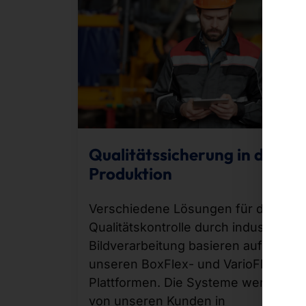
Qualitätssicherung in der
Produktion
Verschiedene Lösungen für die
Qualitätskontrolle durch industrielle
Bildverarbeitung basieren auf
unseren BoxFlex- und VarioFlex-
Plattformen. Die Systeme werden
von unseren Kunden in