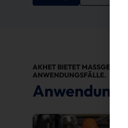
AKHET BIETET MASSGESCHNE
NWENDUNGSFÄLLE.
Anwendung