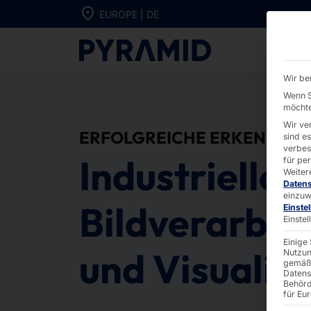
Direkt zum Inhalt wechseln
EUROPE | DE
Hardwarelösung
Wir be
Wenn S
möchte
Wir ve
ERFOLGREICHE ERKENNUN
sind e
verbes
Industrielle
für pe
Weiter
Daten
einzuw
Bildverarbei
Einste
Einste
Einige
und Visualis
Nutzun
gemäß 
Datens
Behörd
für Eu