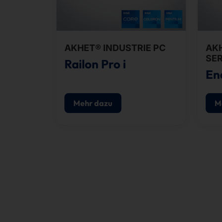
AKHET® INDUSTRIE PC
AKH
SE
Railon Pro i
En
Mehr dazu
M