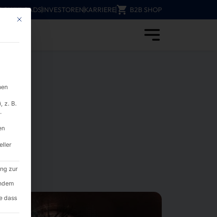
DOWNLOADS
INVESTOREN
KARRIERE
B2B SHOP
Mit diesem Button wird der Dialog geschlossen. Seine Funktionalität ist i
isierung - Pyramid Computer
nen
 z. B.
.
en
eller
ung zur
endem
e dass