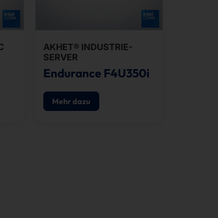
C
AKHET® INDUSTRIE-
SERVER
Endurance F4U350i
Mehr dazu