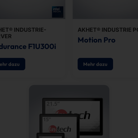
ET® INDUSTRIE-
AKHET® INDUSTRIE P
RVER
Motion Pro
durance F1U300i
ehr dazu
Mehr dazu