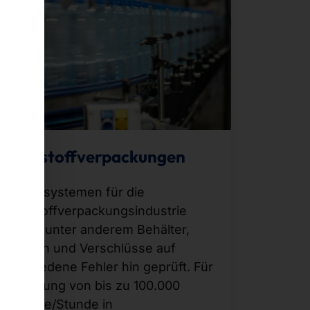
Kunststoffverpackungen
Bei Prüfsystemen für die
Kunststoffverpackungsindustrie
werden unter anderem Behälter,
Flaschen und Verschlüsse auf
verschiedene Fehler hin geprüft. Für
die Prüfung von bis zu 100.000
Elemente/Stunde in