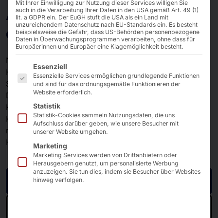
Mit Ihrer Einwilligung zur Nutzung dieser Services willigen Sie
AKHET®Storage Server in
auch in die Verarbeitung Ihrer Daten in den USA gemäß Art. 49 (1)
lit. a GDPR ein. Der EuGH stuft die USA als ein Land mit
unzureichendem Datenschutz nach EU-Standards ein. Es besteht
der IT- und OT-Integration
beispielsweise die Gefahr, dass US-Behörden personenbezogene
Daten in Überwachungsprogrammen verarbeiten, ohne dass für
Europäerinnen und Europäer eine Klagemöglichkeit besteht.
®
Nach unserem Standard gefertigte
AKHET
-
Es folgt eine Liste der Service-Gruppen, für die eine E
Essenziell
Hardwarelösungen eignen sich für die On Premise-
Essenzielle Services ermöglichen grundlegende Funktionen
Speicherung oder -Archivierung großer und sensibler
und sind für das ordnungsgemäße Funktionieren der
Website erforderlich.
Daten. Unsere Lösungen werden immer an die
Statistik
Kapazitäts-, Redundanz und I/O-Anforderungen von
Statistik-Cookies sammeln Nutzungsdaten, die uns
Kunden angepasst, ob als Storage im SAN oder als
Aufschluss darüber geben, wie unsere Besucher mit
replizierter virtual Storage in
unserer Website umgehen.
Hochverfügbarkeitsumgebungen.
Marketing
Marketing Services werden von Drittanbietern oder
Herausgebern genutzt, um personalisierte Werbung
anzuzeigen. Sie tun dies, indem sie Besucher über Websites
Jetzt Anfragen
hinweg verfolgen.
Zur IIoT-Übersicht