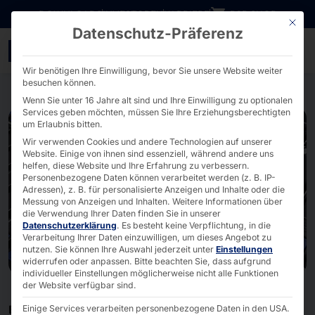
Direkt zum Inhalt wechseln
DOWNLOADS
INVESTOREN
KARRIERE
B2B SHOP
Mit die
Datenschutz-Präferenz
Storage Server für IT- u
Wir benötigen Ihre Einwilligung, bevor Sie unsere Website weiter
besuchen können.
Wenn Sie unter 16 Jahre alt sind und Ihre Einwilligung zu optionalen
Services geben möchten, müssen Sie Ihre Erziehungsberechtigten
um Erlaubnis bitten.
Wir verwenden Cookies und andere Technologien auf unserer
Website. Einige von ihnen sind essenziell, während andere uns
helfen, diese Website und Ihre Erfahrung zu verbessern.
Personenbezogene Daten können verarbeitet werden (z. B. IP-
Adressen), z. B. für personalisierte Anzeigen und Inhalte oder die
Messung von Anzeigen und Inhalten.
Weitere Informationen über
die Verwendung Ihrer Daten finden Sie in unserer
Datenschutzerklärung
.
Es besteht keine Verpflichtung, in die
Verarbeitung Ihrer Daten einzuwilligen, um dieses Angebot zu
nutzen.
Sie können Ihre Auswahl jederzeit unter
Einstellungen
widerrufen oder anpassen.
Bitte beachten Sie, dass aufgrund
individueller Einstellungen möglicherweise nicht alle Funktionen
der Website verfügbar sind.
BEHALTEN SIE IHRE DATEN UNTER KONTROLLE
Einige Services verarbeiten personenbezogene Daten in den USA.