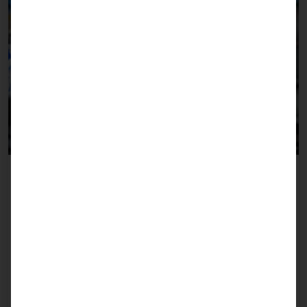
Einzelhandel
Der Serverbetrieb in der Filialinfrastruktur,
Datenspeicherung und Hochverfügbarbeit der
Services zählen zu den Aspekten der IT im
Einzelhandel. Kunden vertrauen bei Entwicklung,
Produktion, Langzeigverfügbarkeit, Europa-weite
Logistik und Service ihrer Produkte auf die