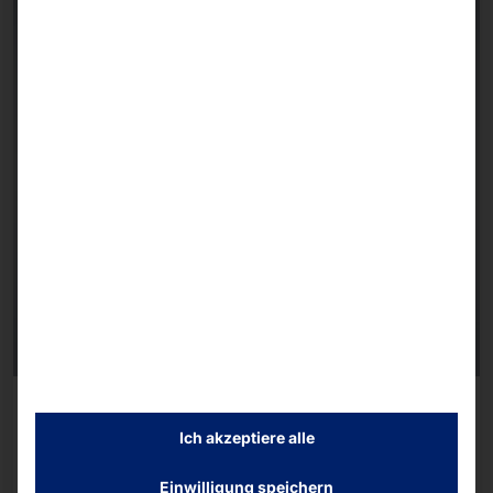
AKHET® NETWORK SERVER – WINDOWS
SERVER 2025 ZERTIFIZIERT
Ich akzeptiere alle
Essential 1U
Einwilligung speichern