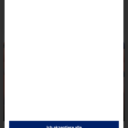
Bei der Konfiguration unserer Systeme stützen wir
uns auf die KI-Infrastruktur von NVIDIA.
Weiterlesen
Ich akzeptiere alle