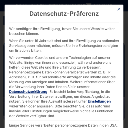
Direkt zum Inhalt wechseln
DOWNLOADS
INVESTOREN
KARRIERE
B2B SHOP
Mit die
Datenschutz-Präferenz
faytech® 10.1″ Ruggedize
Wir benötigen Ihre Einwilligung, bevor Sie unsere Website weiter
besuchen können.
Wenn Sie unter 16 Jahre alt sind und Ihre Einwilligung zu optionalen
Services geben möchten, müssen Sie Ihre Erziehungsberechtigten
um Erlaubnis bitten.
Wir verwenden Cookies und andere Technologien auf unserer
Website. Einige von ihnen sind essenziell, während andere uns
helfen, diese Website und Ihre Erfahrung zu verbessern.
Personenbezogene Daten können verarbeitet werden (z. B. IP-
Adressen), z. B. für personalisierte Anzeigen und Inhalte oder die
Messung von Anzeigen und Inhalten.
Weitere Informationen über
die Verwendung Ihrer Daten finden Sie in unserer
Datenschutzerklärung
.
Es besteht keine Verpflichtung, in die
Verarbeitung Ihrer Daten einzuwilligen, um dieses Angebot zu
nutzen.
Sie können Ihre Auswahl jederzeit unter
Einstellungen
widerrufen oder anpassen.
Bitte beachten Sie, dass aufgrund
individueller Einstellungen möglicherweise nicht alle Funktionen
der Website verfügbar sind.
Einige Services verarbeiten personenbezogene Daten in den USA.