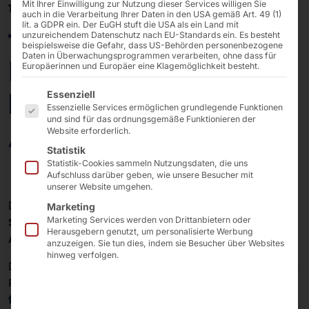
Mit Ihrer Einwilligung zur Nutzung dieser Services willigen Sie
18/06/2025
auch in die Verarbeitung Ihrer Daten in den USA gemäß Art. 49 (1)
lit. a GDPR ein. Der EuGH stuft die USA als ein Land mit
faytech® 10.1″
unzureichendem Datenschutz nach EU-Standards ein. Es besteht
beispielsweise die Gefahr, dass US-Behörden personenbezogene
Daten in Überwachungsprogrammen verarbeiten, ohne dass für
Ruggedized Tablet
Europäerinnen und Europäer eine Klagemöglichkeit besteht.
Es folgt eine Liste der Service-Gruppen, für die eine E
beim Ultra Tri South
Essenziell
Essenzielle Services ermöglichen grundlegende Funktionen
und sind für das ordnungsgemäße Funktionieren der
Africa 2025
Website erforderlich.
Statistik
Statistik-Cookies sammeln Nutzungsdaten, die uns
Aufschluss darüber geben, wie unsere Besucher mit
unserer Website umgehen.
Das
Xtreme Team
nahm am diesjährigen
Ultra Tri
Marketing
Marketing Services werden von Drittanbietern oder
South Africa 2025
teil – einem der
härtesten
Herausgebern genutzt, um personalisierte Werbung
Ausdauerwettkämpfe
der Welt.
anzuzeigen. Sie tun dies, indem sie Besucher über Websites
hinweg verfolgen.
Dabei vertraute das Betreuerteam um die Athleten Blane
Ponte, Stephen Malherbe und Cameron Kiloh auf
faytech®
Industrie-Tablets
, die wir als Teil unseres