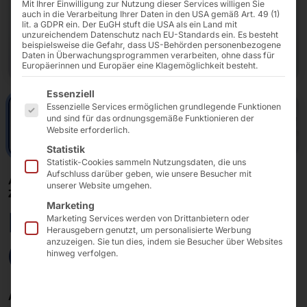
Mit Ihrer Einwilligung zur Nutzung dieser Services willigen Sie
auch in die Verarbeitung Ihrer Daten in den USA gemäß Art. 49 (1)
lit. a GDPR ein. Der EuGH stuft die USA als ein Land mit
unzureichendem Datenschutz nach EU-Standards ein. Es besteht
beispielsweise die Gefahr, dass US-Behörden personenbezogene
Daten in Überwachungsprogrammen verarbeiten, ohne dass für
Europäerinnen und Europäer eine Klagemöglichkeit besteht.
Es folgt eine Liste der Service-Gruppen, für die eine E
Essenziell
Essenzielle Services ermöglichen grundlegende Funktionen
und sind für das ordnungsgemäße Funktionieren der
Website erforderlich.
Statistik
Statistik-Cookies sammeln Nutzungsdaten, die uns
Aufschluss darüber geben, wie unsere Besucher mit
AKHET® DUAL CPU SERVER - AZURE LOCAL
unserer Website umgehen.
ZERTIFIZIERT
Marketing
Performance 1UAZ6
Marketing Services werden von Drittanbietern oder
Herausgebern genutzt, um personalisierte Werbung
anzuzeigen. Sie tun dies, indem sie Besucher über Websites
(Azure Local)
hinweg verfolgen.
AKHET® Performance 1U
kombiniert hohe