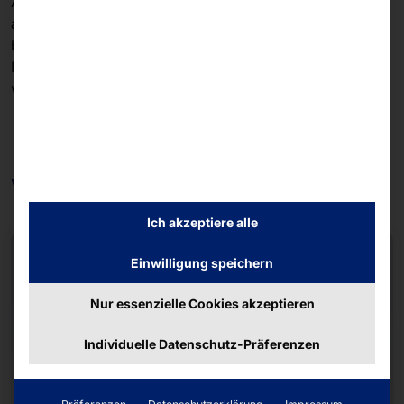
AKHET® Performance 1U Dual Intel gleich 2 der
aktuellen Datacenter-CPUs. Damit holen Sie jeweils die
beste Leistung für parallele Workloads, wie Azure
Local, Microservices, und rechenintensiven Workloads,
wie HPC oder AI, heraus.
Weitere Produkte
Ich akzeptiere alle
NEW
Einwilligung speichern
Nur essenzielle Cookies akzeptieren
Individuelle Datenschutz-Präferenzen