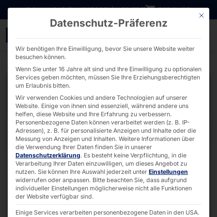
Direkt zum Inhalt wechseln
DOWNLOADS
INVESTOREN
KARRIERE
B2B SHOP
Mit die
Datenschutz-Präferenz
1U Dual CPU Server - AK
Wir benötigen Ihre Einwilligung, bevor Sie unsere Website weiter
besuchen können.
Wenn Sie unter 16 Jahre alt sind und Ihre Einwilligung zu optionalen
Services geben möchten, müssen Sie Ihre Erziehungsberechtigten
um Erlaubnis bitten.
Wir verwenden Cookies und andere Technologien auf unserer
Website. Einige von ihnen sind essenziell, während andere uns
helfen, diese Website und Ihre Erfahrung zu verbessern.
Personenbezogene Daten können verarbeitet werden (z. B. IP-
Adressen), z. B. für personalisierte Anzeigen und Inhalte oder die
Messung von Anzeigen und Inhalten.
Weitere Informationen über
die Verwendung Ihrer Daten finden Sie in unserer
Datenschutzerklärung
.
Es besteht keine Verpflichtung, in die
Verarbeitung Ihrer Daten einzuwilligen, um dieses Angebot zu
nutzen.
Sie können Ihre Auswahl jederzeit unter
Einstellungen
widerrufen oder anpassen.
Bitte beachten Sie, dass aufgrund
individueller Einstellungen möglicherweise nicht alle Funktionen
der Website verfügbar sind.
Einige Services verarbeiten personenbezogene Daten in den USA.