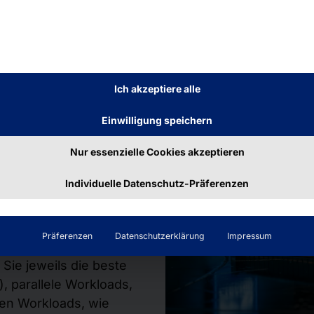
Ich akzeptiere alle
ng bei
Einwilligung speichern
Nur essenzielle Cookies akzeptieren
be
Individuelle Datenschutz-Präferenzen
n bietet der AKHET®
Präferenzen
Datenschutzerklärung
Impressum
 aktuellen Datacenter-
Sie jeweils die beste
), parallele Workloads,
ven Workloads, wie