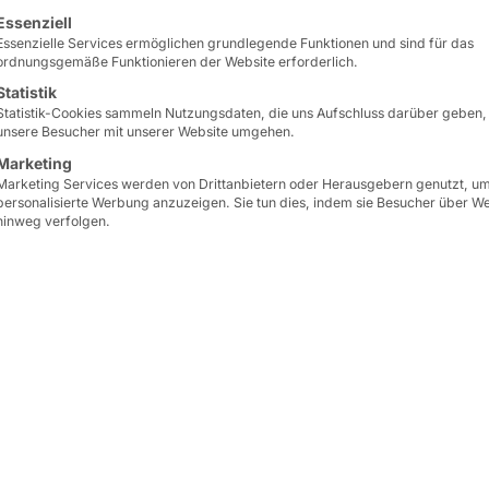
lgt eine Liste der Service-Gruppen, für die eine Einwilligun
Essenziell
Essenzielle Services ermöglichen grundlegende Funktionen und sind für das
AKHET® Performance 
ordnungsgemäße Funktionieren der Website erforderlich.
außerordentliche Storag
Statistik
High-Performance-Comp
Statistik-Cookies sammeln Nutzungsdaten, die uns Aufschluss darüber geben,
unsere Besucher mit unserer Website umgehen.
Marketing
Entwickelt für anspruchs
Marketing Services werden von Drittanbietern oder Herausgebern genutzt, u
die optimale Lösung für
personalisierte Werbung anzuzeigen. Sie tun dies, indem sie Besucher über W
hinweg verfolgen.
Netzwerkanforderungen
(HPC)
,
Analytik
und
KI
. 
Netzwerkverbindungen
Das System ist für
Micro
Erfolg unterstreicht Pyra
Technologiepartner, de
bei der digitalen Transfo
Der NVMe-Storage des S