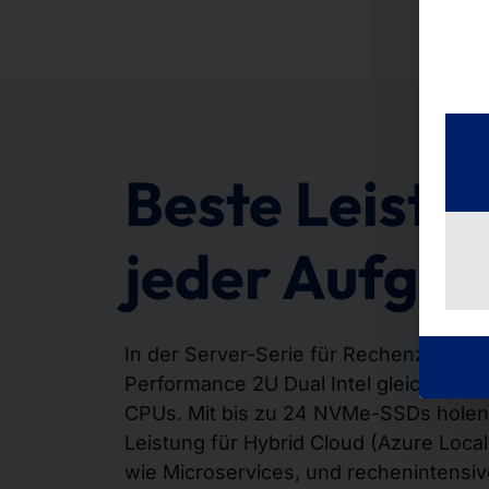
Beste Leistu
jeder Aufga
In der Server-Serie für Rechenzentre
Performance 2U Dual Intel gleich 2 der
CPUs. Mit bis zu 24 NVMe-SSDs holen 
Leistung für Hybrid Cloud (Azure Local
wie Microservices, und rechenintensi