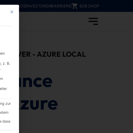
DOWNLOADS
INVESTOREN
KARRIERE
B2B SHOP
Mit diesem Button wird der Dialog geschlossen. Seine Funktionalität ist i
mputer
 SERVER - AZURE LOCAL
nen
 z. B.
.
rmance
en
eller
(Azure
ung zur
endem
e dass