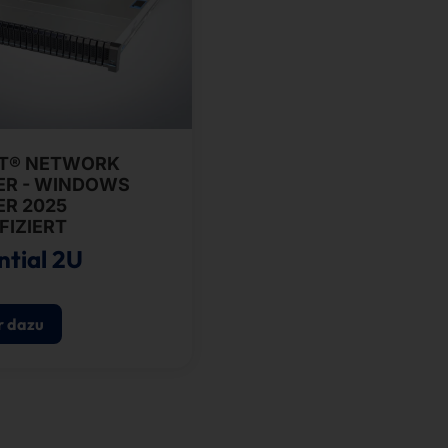
T® NETWORK
ER - WINDOWS
ER 2025
FIZIERT
ntial 2U
 dazu