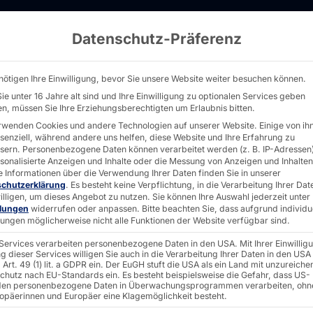
Datenschutz-Präferenz
erver - AKHET® Performance 2U- Pyramid Co
nötigen Ihre Einwilligung, bevor Sie unsere Website weiter besuchen können.
ie unter 16 Jahre alt sind und Ihre Einwilligung zu optionalen Services geben
n, müssen Sie Ihre Erziehungsberechtigten um Erlaubnis bitten.
AKHET® DUAL CPU
rwenden Cookies und andere Technologien auf unserer Website. Einige von ih
ssenziell, während andere uns helfen, diese Website und Ihre Erfahrung zu
ZERTIFIZIERT
sern.
Personenbezogene Daten können verarbeitet werden (z. B. IP-Adressen),
rsonalisierte Anzeigen und Inhalte oder die Messung von Anzeigen und Inhalten
Perfo
e Informationen über die Verwendung Ihrer Daten finden Sie in unserer
schutzerklärung
.
Es besteht keine Verpflichtung, in die Verarbeitung Ihrer Dat
illigen, um dieses Angebot zu nutzen.
Sie können Ihre Auswahl jederzeit unter
llungen
widerrufen oder anpassen.
Bitte beachten Sie, dass aufgrund individu
2UAZ6 
llungen möglicherweise nicht alle Funktionen der Website verfügbar sind.
 Services verarbeiten personenbezogene Daten in den USA. Mit Ihrer Einwillig
g dieser Services willigen Sie auch in die Verarbeitung Ihrer Daten in den USA
Art. 49 (1) lit. a GDPR ein. Der EuGH stuft die USA als ein Land mit unzureich
Local)
chutz nach EU-Standards ein. Es besteht beispielsweise die Gefahr, dass US-
en personenbezogene Daten in Überwachungsprogrammen verarbeiten, ohn
ropäerinnen und Europäer eine Klagemöglichkeit besteht.