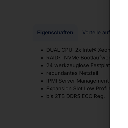
Eigenschaften
Vorteile auf einen 
DUAL CPU: 2x Intel® Xeon® 6 Pr
RAID-1 NVMe Bootlaufwerk
24 werkzeuglose Festplattenein
redundantes Netzteil
IPMI Server Management
Expansion Slot Low Profile, and
bis 2TB DDR5 ECC Reg.