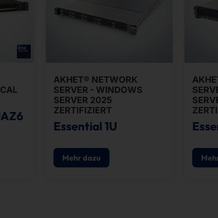
AKHET® NETWORK
AKHE
OCAL
SERVER - WINDOWS
SERV
SERVER 2025
SERV
ZERTIFIZIERT
ZERTI
UAZ6
Essential 1U
Esse
Mehr dazu
Mehr