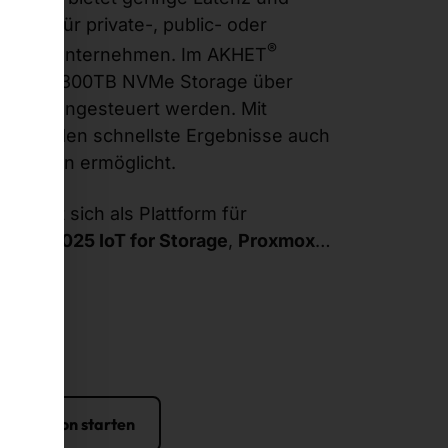
timal für private-, public- oder
®
en in Unternehmen. Im AKHET
 bis zu 300TB NVMe Storage über
ngen angesteuert werden. Mit
PU werden schnellste Ergebnisse auch
chnungen ermöglicht.
ignet sich als Plattform für
rver 2025 IoT for Storage
,
Proxmox
…
figuration starten