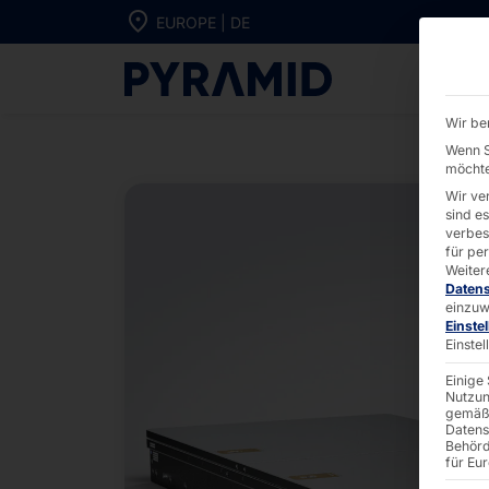
Direkt zum Inhalt wechseln
EUROPE | DE
2U Dual CPU S
Wir be
Wenn S
möchte
Wir ve
sind e
verbes
für pe
Weiter
Daten
einzuw
Einste
Einste
Einige
Nutzun
gemäß 
Datens
Behörd
für Eu