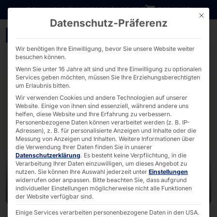
Direkt zum Inhalt wechseln
DOWNLOADS
INVESTOREN
KARRIERE
B2B SHOP
Mit die
Datenschutz-Präferenz
EuroShop 2026: Selfserv
Wir benötigen Ihre Einwilligung, bevor Sie unsere Website weiter
besuchen können.
Wenn Sie unter 16 Jahre alt sind und Ihre Einwilligung zu optionalen
Services geben möchten, müssen Sie Ihre Erziehungsberechtigten
um Erlaubnis bitten.
Wir verwenden Cookies und andere Technologien auf unserer
Website. Einige von ihnen sind essenziell, während andere uns
helfen, diese Website und Ihre Erfahrung zu verbessern.
Personenbezogene Daten können verarbeitet werden (z. B. IP-
Adressen), z. B. für personalisierte Anzeigen und Inhalte oder die
Messung von Anzeigen und Inhalten.
Weitere Informationen über
die Verwendung Ihrer Daten finden Sie in unserer
Datenschutzerklärung
.
Es besteht keine Verpflichtung, in die
Verarbeitung Ihrer Daten einzuwilligen, um dieses Angebot zu
nutzen.
Sie können Ihre Auswahl jederzeit unter
Einstellungen
widerrufen oder anpassen.
Bitte beachten Sie, dass aufgrund
individueller Einstellungen möglicherweise nicht alle Funktionen
der Website verfügbar sind.
Einige Services verarbeiten personenbezogene Daten in den USA.