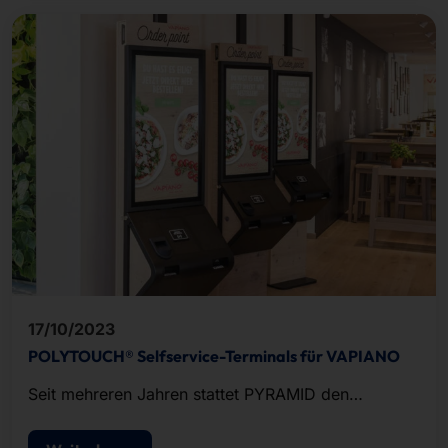
17/10/2023
POLYTOUCH® Selfservice-Terminals für VAPIANO
Seit mehreren Jahren stattet PYRAMID den
Systemgastronomen VAPIANO mit POLYTOUCH®
PASSPORT 32 Self-Ordering-Lösungen aus.