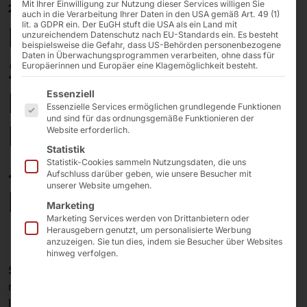
Mit Ihrer Einwilligung zur Nutzung dieser Services willigen Sie
25/02/2026
auch in die Verarbeitung Ihrer Daten in den USA gemäß Art. 49 (1)
lit. a GDPR ein. Der EuGH stuft die USA als ein Land mit
EuroShop 2026:
unzureichendem Datenschutz nach EU-Standards ein. Es besteht
beispielsweise die Gefahr, dass US-Behörden personenbezogene
Daten in Überwachungsprogrammen verarbeiten, ohne dass für
Selfservice-Terminal
Europäerinnen und Europäer eine Klagemöglichkeit besteht.
Es folgt eine Liste der Service-Gruppen, für die eine E
POLYTOUCH®
Essenziell
Essenzielle Services ermöglichen grundlegende Funktionen
und sind für das ordnungsgemäße Funktionieren der
PASSPORT 32 feiert 10
Website erforderlich.
Statistik
Jahre Erfolg auf dem
Statistik-Cookies sammeln Nutzungsdaten, die uns
Aufschluss darüber geben, wie unsere Besucher mit
unserer Website umgehen.
Kiosk-Markt
Marketing
Marketing Services werden von Drittanbietern oder
Herausgebern genutzt, um personalisierte Werbung
anzuzeigen. Sie tun dies, indem sie Besucher über Websites
hinweg verfolgen.
Seit 2016 steht unser
POLYTOUCH® PASSPORT 32
für
modulare Architektur, schlankes Industriedesign und
langfristige Investitionssicherheit. Das 32-Zoll-